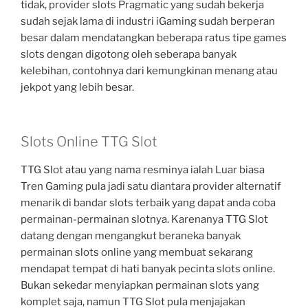
tidak, provider slots Pragmatic yang sudah bekerja
sudah sejak lama di industri iGaming sudah berperan
besar dalam mendatangkan beberapa ratus tipe games
slots dengan digotong oleh seberapa banyak
kelebihan, contohnya dari kemungkinan menang atau
jekpot yang lebih besar.
Slots Online TTG Slot
TTG Slot atau yang nama resminya ialah Luar biasa
Tren Gaming pula jadi satu diantara provider alternatif
menarik di bandar slots terbaik yang dapat anda coba
permainan-permainan slotnya. Karenanya TTG Slot
datang dengan mengangkut beraneka banyak
permainan slots online yang membuat sekarang
mendapat tempat di hati banyak pecinta slots online.
Bukan sekedar menyiapkan permainan slots yang
komplet saja, namun TTG Slot pula menjajakan