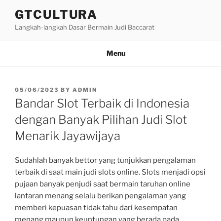
Skip
GTCULTURA
to
Langkah-langkah Dasar Bermain Judi Baccarat
content
Menu
POSTED
05/06/2023
BY
ADMIN
ON
Bandar Slot Terbaik di Indonesia
dengan Banyak Pilihan Judi Slot
Menarik Jayawijaya
Sudahlah banyak bettor yang tunjukkan pengalaman
terbaik di saat main judi slots online. Slots menjadi opsi
pujaan banyak penjudi saat bermain taruhan online
lantaran menang selalu berikan pengalaman yang
memberi kepuasan tidak tahu dari kesempatan
menang maupun keuntungan yang berada pada