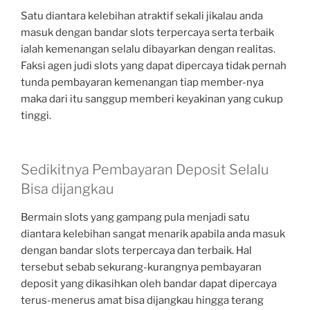
Satu diantara kelebihan atraktif sekali jikalau anda
masuk dengan bandar slots terpercaya serta terbaik
ialah kemenangan selalu dibayarkan dengan realitas.
Faksi agen judi slots yang dapat dipercaya tidak pernah
tunda pembayaran kemenangan tiap member-nya
maka dari itu sanggup memberi keyakinan yang cukup
tinggi.
Sedikitnya Pembayaran Deposit Selalu
Bisa dijangkau
Bermain slots yang gampang pula menjadi satu
diantara kelebihan sangat menarik apabila anda masuk
dengan bandar slots terpercaya dan terbaik. Hal
tersebut sebab sekurang-kurangnya pembayaran
deposit yang dikasihkan oleh bandar dapat dipercaya
terus-menerus amat bisa dijangkau hingga terang