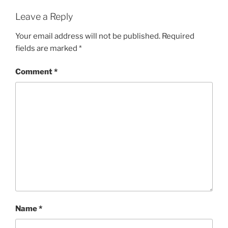
Leave a Reply
Your email address will not be published.
Required
fields are marked
*
Comment
*
Name
*