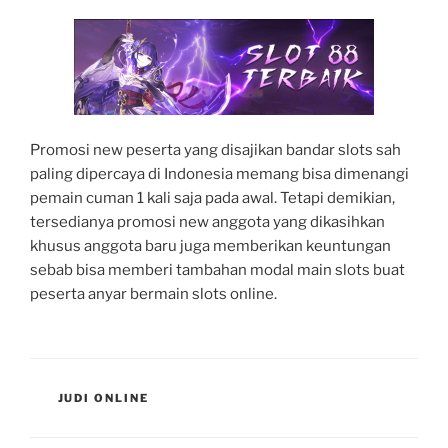
Promosi new peserta yang disajikan bandar slots sah
paling dipercaya di Indonesia memang bisa dimenangi
pemain cuman 1 kali saja pada awal. Tetapi demikian,
tersedianya promosi new anggota yang dikasihkan
khusus anggota baru juga memberikan keuntungan
sebab bisa memberi tambahan modal main slots buat
peserta anyar bermain slots online.
CATEGORIES
JUDI ONLINE