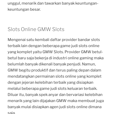
unggul, menarik dan tawarkan banyak keuntungan-
keuntungan besar.
Slots Online GMW Slots
Mengenai satu kembali daftar provider bandar slots
terbaik lain dengan beberapa game judi slots online
yang komplet yaitu GMW Slots. Provider GMW betul-
betul baru saja bekerja di industri online gaming maka
belumlah banyak dikenali banyak penjudi. Namun,
GMW begitu produktif dan terus paling depan dalam
mendatangkan permainan slots online yang komplet
dengan jejeran kelebihan terbaik yang disiapkan
melalui beberapa game judi slots keluaran terbaik.
Diluar itu, banyak spek anyar dan bervariasi kelebihan
menarik yang lain dijajakan GMW maka membuat juga
banyak mulai disiapkan agen judi slots online dimana
saja.