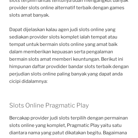
slots terpilih lantas tentunya udah mengangkut banyak
provider slots online alternatif terbaik dengan games
slots amat banyak.
Dapat dijelaskan kalau agen judi slots online yang
sediakan provider slots komplet ialah tempat atau
tempat untuk bermain slots online yang amat baik
dalam memberikan kepuasan serta pengalaman
bermain slots amat memberi keuntungan. Berikut ini
himpunan daftar provdider bandar slots terbaik dengan
perjudian slots online paling banyak yang dapat anda
cicipi didalamnya:
Slots Online Pragmatic Play
Bercakap provider judi slots terpilih dengan permainan
slots online yang komplet, Pragmatic Play yaitu satu
diantara nama yang patut dikatakan begitu. Bagaimana