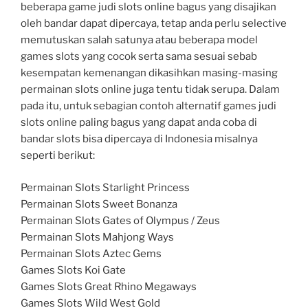
beberapa game judi slots online bagus yang disajikan
oleh bandar dapat dipercaya, tetap anda perlu selective
memutuskan salah satunya atau beberapa model
games slots yang cocok serta sama sesuai sebab
kesempatan kemenangan dikasihkan masing-masing
permainan slots online juga tentu tidak serupa. Dalam
pada itu, untuk sebagian contoh alternatif games judi
slots online paling bagus yang dapat anda coba di
bandar slots bisa dipercaya di Indonesia misalnya
seperti berikut:
Permainan Slots Starlight Princess
Permainan Slots Sweet Bonanza
Permainan Slots Gates of Olympus / Zeus
Permainan Slots Mahjong Ways
Permainan Slots Aztec Gems
Games Slots Koi Gate
Games Slots Great Rhino Megaways
Games Slots Wild West Gold