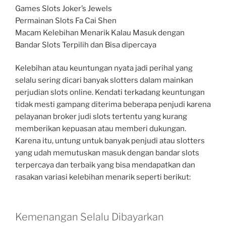
Games Slots Joker’s Jewels
Permainan Slots Fa Cai Shen
Macam Kelebihan Menarik Kalau Masuk dengan
Bandar Slots Terpilih dan Bisa dipercaya
Kelebihan atau keuntungan nyata jadi perihal yang
selalu sering dicari banyak slotters dalam mainkan
perjudian slots online. Kendati terkadang keuntungan
tidak mesti gampang diterima beberapa penjudi karena
pelayanan broker judi slots tertentu yang kurang
memberikan kepuasan atau memberi dukungan.
Karena itu, untung untuk banyak penjudi atau slotters
yang udah memutuskan masuk dengan bandar slots
terpercaya dan terbaik yang bisa mendapatkan dan
rasakan variasi kelebihan menarik seperti berikut:
Kemenangan Selalu Dibayarkan