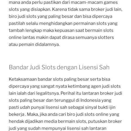
mana anda perlu pastikan dari macam-macam games
slots yang disiapkan. Karena tidak sama broker judi lain,
biro judi slots yang paling besar dan bisa dipercaya
pastilah selalu menghidangkan permainan slots yang
tambah lengkap maka kepuasan saat bermain slots
online lantas makin dapat dirasa semuanya slotters
atau pemain didalamnya.
Bandar Judi Slots dengan Lisensi Sah
Ketaksamaan bandar slots paling besar serta bisa
dipercaya yang sangat nyata ketimbang agen judi slots
lain ialah dari legalitsnya. Perihal itu lantaran broker judi
slots paling besar dan terunggul di Indonesia yang
pasti udah punyai lisensi sah sebagai sinyal bukti ijin
bekerja . Maka, jika anda cari biro judi slots online yang
hendak dijadikan media bermain slots, putuskan broker
judi yang sudah mempunyai lisensi sah lantaran