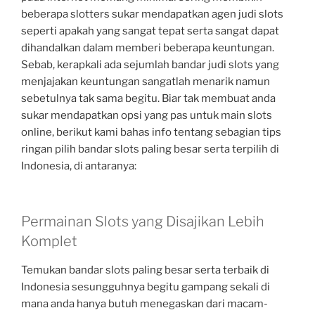
beberapa slotters sukar mendapatkan agen judi slots
seperti apakah yang sangat tepat serta sangat dapat
dihandalkan dalam memberi beberapa keuntungan.
Sebab, kerapkali ada sejumlah bandar judi slots yang
menjajakan keuntungan sangatlah menarik namun
sebetulnya tak sama begitu. Biar tak membuat anda
sukar mendapatkan opsi yang pas untuk main slots
online, berikut kami bahas info tentang sebagian tips
ringan pilih bandar slots paling besar serta terpilih di
Indonesia, di antaranya:
Permainan Slots yang Disajikan Lebih
Komplet
Temukan bandar slots paling besar serta terbaik di
Indonesia sesungguhnya begitu gampang sekali di
mana anda hanya butuh menegaskan dari macam-