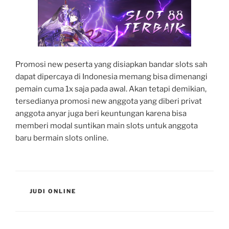
Promosi new peserta yang disiapkan bandar slots sah
dapat dipercaya di Indonesia memang bisa dimenangi
pemain cuma 1x saja pada awal. Akan tetapi demikian,
tersedianya promosi new anggota yang diberi privat
anggota anyar juga beri keuntungan karena bisa
memberi modal suntikan main slots untuk anggota
baru bermain slots online.
CATEGORIES
JUDI ONLINE