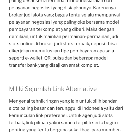
paling besar serta terhebat di Indonesia ialah dari
pelayanan negosiasi yang disiapkannya. Karenanya
broker judi slots yang bagus tentu selalu mempunyai
pelayanan negosiasi yang paling oke bersama model
pembayaran terkomplet yang diberi. Maka dengan
demikian, untuk mainkan permainan-permainan judi
slots online di broker judi slots terbaik, deposit bisa
dikerjakan memutuskan tipe pembayaran apa saja
seperti e-wallet, QR, pulsa dan beberapa model
transfer bank yang disajikan amat komplet.
Miliki Sejumlah Link Alternative
Mengenai tehnik ringan yang lain untuk pilih bandar
slots paling besar dan terunggul di Indonesia yaitu dari
kemunculan link preferensi. Untuk agen judi slots
terbaik, link pilihan yakni sarana terpilih serta begitu
penting yang tentu berguna sekali bagi para member-