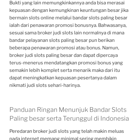
Bukti yang lain memungkinkannya anda bisa merasai
kepuasan dengan kemungkinan keuntungan besar jika
bermain slots online melalui bandar slots paling besar
ialah dari penawaran promosi bonusnya. Bahwasanya,
sesuai sama broker judi slots lain normalnya di mana
bandar pelayanan slots paling besar pun berikan
beberapa penawaran promosi atau bonus. Namun,
broker judi slots paling besar dan dapat dipercaya
terus-menerus mendatangkan promosi bonus yang
semakin lebih komplet serta menarik maka dari itu
dapat meningkatkan kepuasan pesertanya dalam
nikmati judi slots sehari-harinya.
Panduan Ringan Menunjuk Bandar Slots
Paling besar serta Terunggul di Indonesia
Peredaran broker judi slots yang telah makin meluas
pada internet memang minimal sering membikin