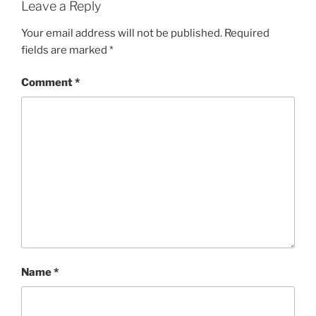
Leave a Reply
Your email address will not be published.
Required
fields are marked
*
Comment
*
Name
*