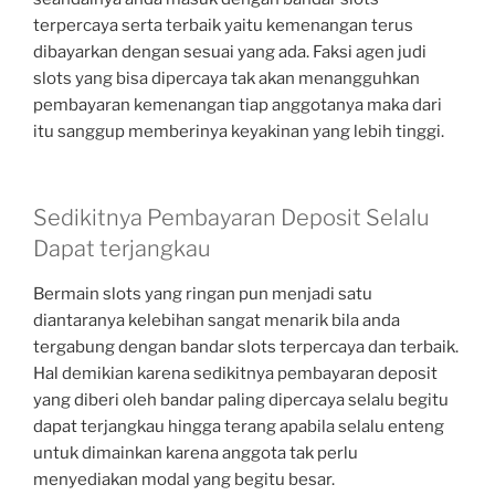
terpercaya serta terbaik yaitu kemenangan terus
dibayarkan dengan sesuai yang ada. Faksi agen judi
slots yang bisa dipercaya tak akan menangguhkan
pembayaran kemenangan tiap anggotanya maka dari
itu sanggup memberinya keyakinan yang lebih tinggi.
Sedikitnya Pembayaran Deposit Selalu
Dapat terjangkau
Bermain slots yang ringan pun menjadi satu
diantaranya kelebihan sangat menarik bila anda
tergabung dengan bandar slots terpercaya dan terbaik.
Hal demikian karena sedikitnya pembayaran deposit
yang diberi oleh bandar paling dipercaya selalu begitu
dapat terjangkau hingga terang apabila selalu enteng
untuk dimainkan karena anggota tak perlu
menyediakan modal yang begitu besar.