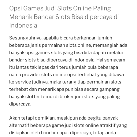
Opsi Games Judi Slots Online Paling
Menarik Bandar Slots Bisa dipercaya di
Indonesia
Sesungguhnya, apabila bicara berkenaan jumlah
beberapa jenis permainan slots online, memanglah ada
banyak opsi games slots yang bisa kita dapati melalui
bandar slots bisa dipercaya di Indonesia. Hal semacam
itu lantas tak lepas dari terus jumlah pula beberapa
nama provider slots online opsi terhebat yang dibawa
ke service judinya, maka terang tiap permainan slots
terhebat dan menarik apa pun bisa secara gampang
banyak slotter temui di broker judi slots yang paling
dipercaya.
Akan tetapi demikian, meskipun ada begitu banyak
alternatif beberapa game judi slots online atraktif yang
disiapkan oleh bandar dapat dipercaya, tetap anda