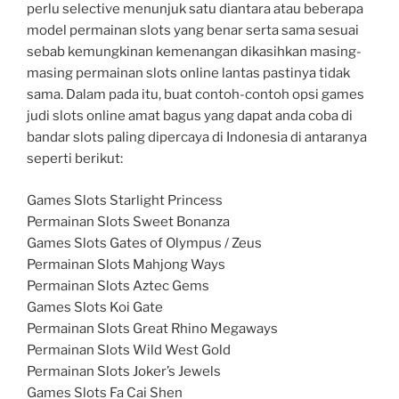
perlu selective menunjuk satu diantara atau beberapa
model permainan slots yang benar serta sama sesuai
sebab kemungkinan kemenangan dikasihkan masing-
masing permainan slots online lantas pastinya tidak
sama. Dalam pada itu, buat contoh-contoh opsi games
judi slots online amat bagus yang dapat anda coba di
bandar slots paling dipercaya di Indonesia di antaranya
seperti berikut:
Games Slots Starlight Princess
Permainan Slots Sweet Bonanza
Games Slots Gates of Olympus / Zeus
Permainan Slots Mahjong Ways
Permainan Slots Aztec Gems
Games Slots Koi Gate
Permainan Slots Great Rhino Megaways
Permainan Slots Wild West Gold
Permainan Slots Joker’s Jewels
Games Slots Fa Cai Shen