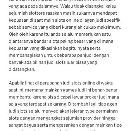
yang ada pada dalamnya. Walau tidak disangkal kalau
sejumlah slotters rasakan masih sukarnya mendapat
kepuasan di saat main slots online di agen judi spesifik
sebab service yang diberi kuranglah cukup maksimum.
Oleh oleh karena itu anda selalu memerlukan satu
diantaranya bandar slots paling besar yang di mana
kepuasan yang dikasihkan begitu nyata serta
membahagiakan untuk beberapa penjudi dengan
banyak ada pilihan judi slots luar biasa yang
didatangkan.
Apabila lihat di perubahan judi slots online di waktu
saat ini, memang mainkan games judi ini benar-benar
membantu karena bisa dicapai lewar broker judi mana
saja yang terdapat sekarang. Ditambah lagi, tiap agen
judi slots selalu menyediakan jejeran type permainan
slots dengan mengangkat sejumlah provider hingga
sangat bagus serta mengesankan dengan mainkan tipe