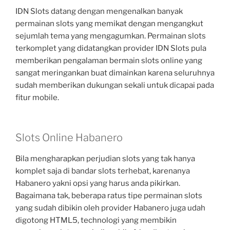
IDN Slots datang dengan mengenalkan banyak
permainan slots yang memikat dengan mengangkut
sejumlah tema yang mengagumkan. Permainan slots
terkomplet yang didatangkan provider IDN Slots pula
memberikan pengalaman bermain slots online yang
sangat meringankan buat dimainkan karena seluruhnya
sudah memberikan dukungan sekali untuk dicapai pada
fitur mobile.
Slots Online Habanero
Bila mengharapkan perjudian slots yang tak hanya
komplet saja di bandar slots terhebat, karenanya
Habanero yakni opsi yang harus anda pikirkan.
Bagaimana tak, beberapa ratus tipe permainan slots
yang sudah dibikin oleh provider Habanero juga udah
digotong HTML5, technologi yang membikin