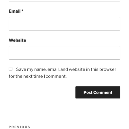
Email
*
Website
Save my name, email, and website in this browser
for the next time I comment.
Post
Previous
PREVIOUS