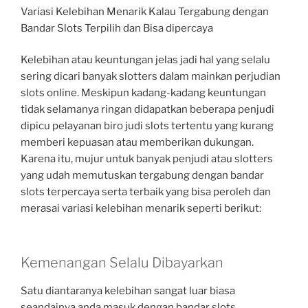
Variasi Kelebihan Menarik Kalau Tergabung dengan
Bandar Slots Terpilih dan Bisa dipercaya
Kelebihan atau keuntungan jelas jadi hal yang selalu
sering dicari banyak slotters dalam mainkan perjudian
slots online. Meskipun kadang-kadang keuntungan
tidak selamanya ringan didapatkan beberapa penjudi
dipicu pelayanan biro judi slots tertentu yang kurang
memberi kepuasan atau memberikan dukungan.
Karena itu, mujur untuk banyak penjudi atau slotters
yang udah memutuskan tergabung dengan bandar
slots terpercaya serta terbaik yang bisa peroleh dan
merasai variasi kelebihan menarik seperti berikut:
Kemenangan Selalu Dibayarkan
Satu diantaranya kelebihan sangat luar biasa
seandainya anda masuk dengan bandar slots