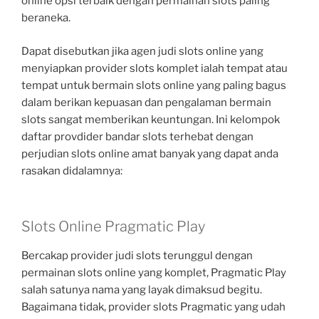
online opsi terbaik dengan permainan slots paling
beraneka.
Dapat disebutkan jika agen judi slots online yang
menyiapkan provider slots komplet ialah tempat atau
tempat untuk bermain slots online yang paling bagus
dalam berikan kepuasan dan pengalaman bermain
slots sangat memberikan keuntungan. Ini kelompok
daftar provdider bandar slots terhebat dengan
perjudian slots online amat banyak yang dapat anda
rasakan didalamnya:
Slots Online Pragmatic Play
Bercakap provider judi slots terunggul dengan
permainan slots online yang komplet, Pragmatic Play
salah satunya nama yang layak dimaksud begitu.
Bagaimana tidak, provider slots Pragmatic yang udah