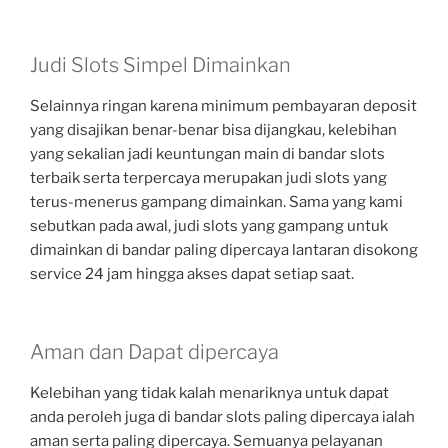
Judi Slots Simpel Dimainkan
Selainnya ringan karena minimum pembayaran deposit
yang disajikan benar-benar bisa dijangkau, kelebihan
yang sekalian jadi keuntungan main di bandar slots
terbaik serta terpercaya merupakan judi slots yang
terus-menerus gampang dimainkan. Sama yang kami
sebutkan pada awal, judi slots yang gampang untuk
dimainkan di bandar paling dipercaya lantaran disokong
service 24 jam hingga akses dapat setiap saat.
Aman dan Dapat dipercaya
Kelebihan yang tidak kalah menariknya untuk dapat
anda peroleh juga di bandar slots paling dipercaya ialah
aman serta paling dipercaya. Semuanya pelayanan