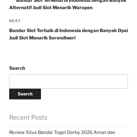
Bandar Slot Terkenal di Indonesia dengan Banyak
Alternatif Judi Slot Menarik Waropen
Next
NEXT
Post
Bandar Slot Terbaik di Indonesia dengan Banyak Opsi
Judi Slot Menarik Sorendiweri
Search
Search
Recent Posts
Review Situs Bandar Togel Derby 2026 Aman dan