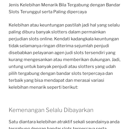
Jenis Kelebihan Menarik Bila Tergabung dengan Bandar
Slots Terunggul serta Paling dipercaya
Kelebihan atau keuntungan pastilah jadi hal yang selalu
paling diburu banyak slotters dalam permainkan
perjudian slots online. Kendati kadangkala keuntungan
tidak selamanya ringan diterima sejumlah penjudi
disebabkan pelayanan agen judi slots tersendiri yang
kurang mengesankan atau memberikan dukungan. Jadi,
untung untuk banyak penjudi atau slotters yang udah
pilih tergabung dengan bandar slots terpercaya dan
terbaik yang bisa mendapat dan merasai variasi
kelebihan menarik seperti berikut:
Kemenangan Selalu Dibayarkan
Satu diantara kelebihan atraktif sekali seandainya anda
tergabung dengan bandar slots terpercaya serta