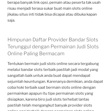
berapa banyak link opsi, pemain atau peserta tak usah
risau menjadi terasa sukar buat main slots online
jikalau situs inti tidak bisa dicapai atau dibuka kapan
saja.
Himpunan Daftar Provider Bandar Slots
Terunggul dengan Permainan Judi Slots
Online Paling Bermacam
Tentukan bermain judi slots online secara tergabung
melalui bandar slots terbaik pastilah jadi modal yang
sangatlah baik untuk anda buat dapat mendapat
sejumlah keuntungan. Karenanya demikian, anda dapat
coba hoki terbaik saat bermain slots online dengan
permainkan apapun itu tipe permainan slots yang
disiapkan, karena biro judi slots terhebat lantas
pastilah telah mengangkut banyak provider slots