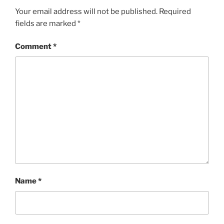
Your email address will not be published.
Required
fields are marked
*
Comment
*
Name
*