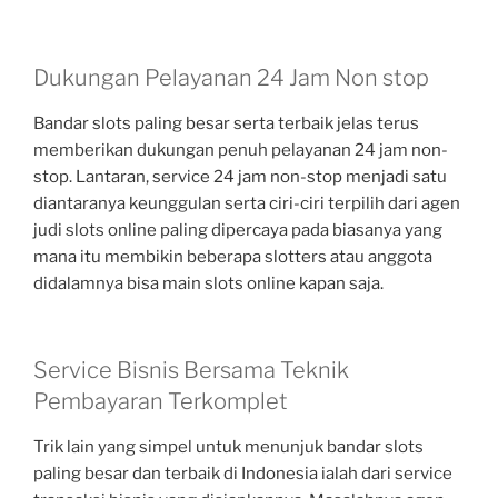
Dukungan Pelayanan 24 Jam Non stop
Bandar slots paling besar serta terbaik jelas terus
memberikan dukungan penuh pelayanan 24 jam non-
stop. Lantaran, service 24 jam non-stop menjadi satu
diantaranya keunggulan serta ciri-ciri terpilih dari agen
judi slots online paling dipercaya pada biasanya yang
mana itu membikin beberapa slotters atau anggota
didalamnya bisa main slots online kapan saja.
Service Bisnis Bersama Teknik
Pembayaran Terkomplet
Trik lain yang simpel untuk menunjuk bandar slots
paling besar dan terbaik di Indonesia ialah dari service