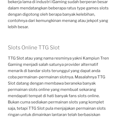
bekerja lama di industri iGaming sudah berperan besar
dalam mendatangkan beberapa ratus type games slots
dengan digotong oleh berapa banyak kelebihan,
contohnya dari kemungkinan menang atau jekpot yang
lebih besar.
Slots Online TTG Slot
TTG Slot atau yang nama resminya yakni Kampiun Tren
Gaming menjadi salah satunya provider alternatif
menarik di bandar slots terunggul yang dapat anda
coba permainan-permainan slotnya. Masalahnya TTG
Slot datang dengan membawa beraneka banyak
permainan slots online yang membuat sekarang
mendapati tempat di hati banyak fans slots online.
Bukan cuma sediakan permainan slots yang komplet
saja, tetapi TTG Slot pula menjajakan permainan slots
ringan untuk dimainkan lantaran telah berbasiskan