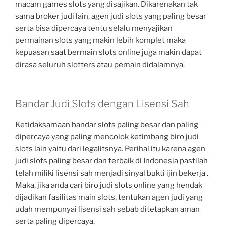
macam games slots yang disajikan. Dikarenakan tak
sama broker judi lain, agen judi slots yang paling besar
serta bisa dipercaya tentu selalu menyajikan
permainan slots yang makin lebih komplet maka
kepuasan saat bermain slots online juga makin dapat
dirasa seluruh slotters atau pemain didalamnya.
Bandar Judi Slots dengan Lisensi Sah
Ketidaksamaan bandar slots paling besar dan paling
dipercaya yang paling mencolok ketimbang biro judi
slots lain yaitu dari legalitsnya. Perihal itu karena agen
judi slots paling besar dan terbaik di Indonesia pastilah
telah miliki lisensi sah menjadi sinyal bukti ijin bekerja .
Maka, jika anda cari biro judi slots online yang hendak
dijadikan fasilitas main slots, tentukan agen judi yang
udah mempunyai lisensi sah sebab ditetapkan aman
serta paling dipercaya.