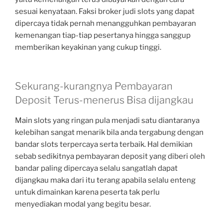
sesuai kenyataan. Faksi broker judi slots yang dapat
dipercaya tidak pernah menangguhkan pembayaran
kemenangan tiap-tiap pesertanya hingga sanggup
memberikan keyakinan yang cukup tinggi.
Sekurang-kurangnya Pembayaran
Deposit Terus-menerus Bisa dijangkau
Main slots yang ringan pula menjadi satu diantaranya
kelebihan sangat menarik bila anda tergabung dengan
bandar slots terpercaya serta terbaik. Hal demikian
sebab sedikitnya pembayaran deposit yang diberi oleh
bandar paling dipercaya selalu sangatlah dapat
dijangkau maka dari itu terang apabila selalu enteng
untuk dimainkan karena peserta tak perlu
menyediakan modal yang begitu besar.