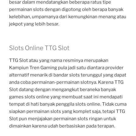
besar dalam mendatangkan beberapa ratus tipe
permainan slots dengan digotong oleh berapa banyak
kelebihan, umpamanya dari kemungkinan menang atau
jekpot yang lebih besar.
Slots Online TTG Slot
TTG Slot atau yang nama resminya merupakan
Kampiun Tren Gaming pula jadi satu diantara provider
alternatif menarik di bandar slots terunggul yang dapat
anda coba permainan-permainan slotnya. Karena TTG
Slot datang dengan mengangkut beraneka banyak
games slots online yang membuat saat ini mendapati
tempat di hati banyak penggila slots online. Tidak cuma
siapkan permainan slots yang komplet saja, tetapi TTG
Slot pun menjajakan permainan slots ringan untuk
dimainkan karena udah berbasiskan pada terapan.