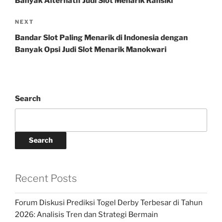
Banyak Alternatif Judi Slot Menarik Ransiki
Next
NEXT
Post
Bandar Slot Paling Menarik di Indonesia dengan
Banyak Opsi Judi Slot Menarik Manokwari
Search
Search
Recent Posts
Forum Diskusi Prediksi Togel Derby Terbesar di Tahun
2026: Analisis Tren dan Strategi Bermain