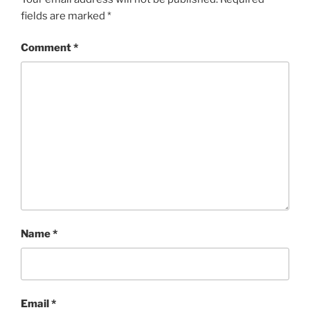
fields are marked
*
Comment
*
Name
*
Email
*