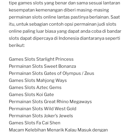
tipe games slots yang benar dan sama sesuai lantaran
kesempatan kemenangan diberi masing-masing
permainan slots online lantas pastinya berlainan. Saat
itu, untuk sebagian contoh opsi permainan judi slots
online paling luar biasa yang dapat anda coba di bandar
slots dapat dipercaya di Indonesia diantaranya seperti
berikut:
Games Slots Starlight Princess
Permainan Slots Sweet Bonanza
Permainan Slots Gates of Olympus / Zeus
Games Slots Mahjong Ways
Games Slots Aztec Gems
Games Slots Koi Gate
Permainan Slots Great Rhino Megaways
Permainan Slots Wild West Gold
Permainan Slots Joker’s Jewels
Games Slots Fa Cai Shen
Macam Kelebihan Menarik Kalau Masuk dengan