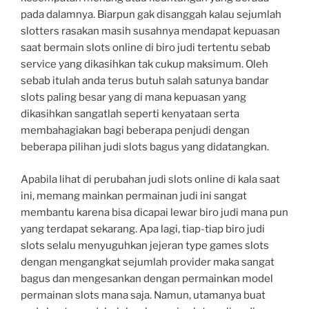
pada dalamnya. Biarpun gak disanggah kalau sejumlah
slotters rasakan masih susahnya mendapat kepuasan
saat bermain slots online di biro judi tertentu sebab
service yang dikasihkan tak cukup maksimum. Oleh
sebab itulah anda terus butuh salah satunya bandar
slots paling besar yang di mana kepuasan yang
dikasihkan sangatlah seperti kenyataan serta
membahagiakan bagi beberapa penjudi dengan
beberapa pilihan judi slots bagus yang didatangkan.
Apabila lihat di perubahan judi slots online di kala saat
ini, memang mainkan permainan judi ini sangat
membantu karena bisa dicapai lewar biro judi mana pun
yang terdapat sekarang. Apa lagi, tiap-tiap biro judi
slots selalu menyuguhkan jejeran type games slots
dengan mengangkat sejumlah provider maka sangat
bagus dan mengesankan dengan permainkan model
permainan slots mana saja. Namun, utamanya buat