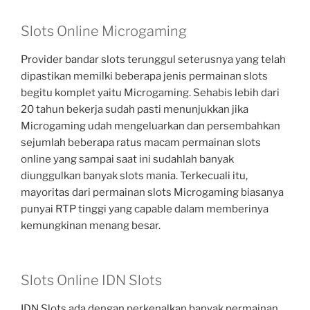
Slots Online Microgaming
Provider bandar slots terunggul seterusnya yang telah
dipastikan memilki beberapa jenis permainan slots
begitu komplet yaitu Microgaming. Sehabis lebih dari
20 tahun bekerja sudah pasti menunjukkan jika
Microgaming udah mengeluarkan dan persembahkan
sejumlah beberapa ratus macam permainan slots
online yang sampai saat ini sudahlah banyak
diunggulkan banyak slots mania. Terkecuali itu,
mayoritas dari permainan slots Microgaming biasanya
punyai RTP tinggi yang capable dalam memberinya
kemungkinan menang besar.
Slots Online IDN Slots
IDN Slots ada dengan perkenalkan banyak permainan