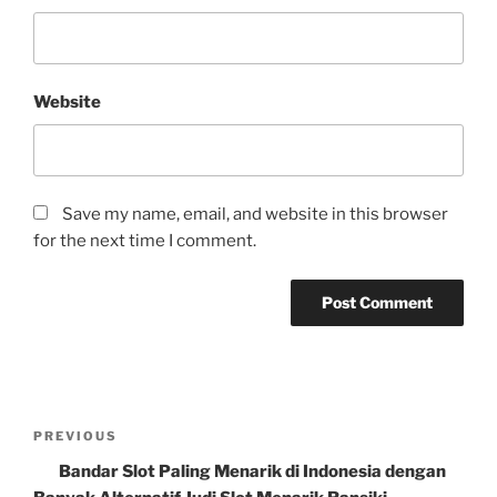
Website
Save my name, email, and website in this browser
for the next time I comment.
Post
Previous
PREVIOUS
navigation
Post
Bandar Slot Paling Menarik di Indonesia dengan