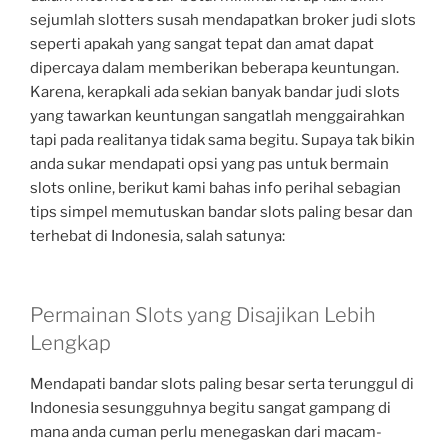
sejumlah slotters susah mendapatkan broker judi slots
seperti apakah yang sangat tepat dan amat dapat
dipercaya dalam memberikan beberapa keuntungan.
Karena, kerapkali ada sekian banyak bandar judi slots
yang tawarkan keuntungan sangatlah menggairahkan
tapi pada realitanya tidak sama begitu. Supaya tak bikin
anda sukar mendapati opsi yang pas untuk bermain
slots online, berikut kami bahas info perihal sebagian
tips simpel memutuskan bandar slots paling besar dan
terhebat di Indonesia, salah satunya:
Permainan Slots yang Disajikan Lebih
Lengkap
Mendapati bandar slots paling besar serta terunggul di
Indonesia sesungguhnya begitu sangat gampang di
mana anda cuman perlu menegaskan dari macam-