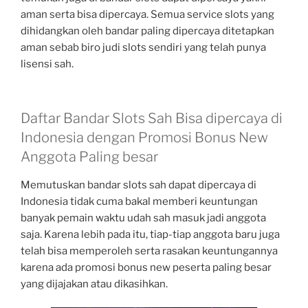
aman serta bisa dipercaya. Semua service slots yang
dihidangkan oleh bandar paling dipercaya ditetapkan
aman sebab biro judi slots sendiri yang telah punya
lisensi sah.
Daftar Bandar Slots Sah Bisa dipercaya di
Indonesia dengan Promosi Bonus New
Anggota Paling besar
Memutuskan bandar slots sah dapat dipercaya di
Indonesia tidak cuma bakal memberi keuntungan
banyak pemain waktu udah sah masuk jadi anggota
saja. Karena lebih pada itu, tiap-tiap anggota baru juga
telah bisa memperoleh serta rasakan keuntungannya
karena ada promosi bonus new peserta paling besar
yang dijajakan atau dikasihkan.