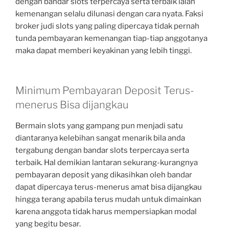
dengan bandar slots terpercaya serta terbaik ialah
kemenangan selalu dilunasi dengan cara nyata. Faksi
broker judi slots yang paling dipercaya tidak pernah
tunda pembayaran kemenangan tiap-tiap anggotanya
maka dapat memberi keyakinan yang lebih tinggi.
Minimum Pembayaran Deposit Terus-
menerus Bisa dijangkau
Bermain slots yang gampang pun menjadi satu
diantaranya kelebihan sangat menarik bila anda
tergabung dengan bandar slots terpercaya serta
terbaik. Hal demikian lantaran sekurang-kurangnya
pembayaran deposit yang dikasihkan oleh bandar
dapat dipercaya terus-menerus amat bisa dijangkau
hingga terang apabila terus mudah untuk dimainkan
karena anggota tidak harus mempersiapkan modal
yang begitu besar.