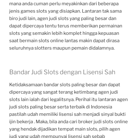
mana anda cuman perlu meyakinkan dari beberapa
jenis games slots yang disiapkan. Lantaran tak sama
biro judi lain, agen judi slots yang paling besar dan
dapat dipercaya tentu terus memberikan permainan
slots yang semakin lebih komplet hingga kepuasan
saat bermain slots online lantas makin dapat dirasa
seluruhnya slotters maupun pemain didalamnya.
Bandar Judi Slots dengan Lisensi Sah
Ketidaksamaan bandar slots paling besar dan dapat
dipercaya yang sangat terang ketimbang agen judi
slots lain ialah dari legalitsnya. Perihal itu lantaran agen
judi slots paling besar serta terbaik di Indonesia
pastilah udah memiliki lisensi sah menjadi sinyal bukti
ijin bekerja . Maka, bila anda cari broker judi slots online
yang hendak dijadikan tempat main slots, pilih agen
judi yang udah mempunyai lisensi sah sebab