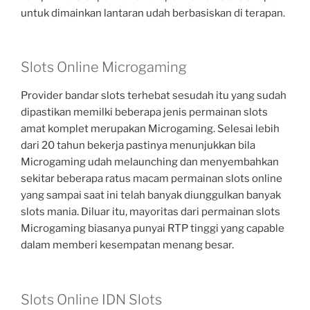
untuk dimainkan lantaran udah berbasiskan di terapan.
Slots Online Microgaming
Provider bandar slots terhebat sesudah itu yang sudah
dipastikan memilki beberapa jenis permainan slots
amat komplet merupakan Microgaming. Selesai lebih
dari 20 tahun bekerja pastinya menunjukkan bila
Microgaming udah melaunching dan menyembahkan
sekitar beberapa ratus macam permainan slots online
yang sampai saat ini telah banyak diunggulkan banyak
slots mania. Diluar itu, mayoritas dari permainan slots
Microgaming biasanya punyai RTP tinggi yang capable
dalam memberi kesempatan menang besar.
Slots Online IDN Slots