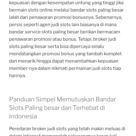
kepuasan dengan kesempatan untung yang tinggi jika
bermain slots online melalui bandar slots paling besar
ialah dari penawaran promosi bonusnya. Sebenarnya,
persis seperti agen judi slots lain biasanya di mana
bandar service slots paling besar berikan bermacam
penawaran promosi atau bonus. Tetapi, broker judi
slots paling besar serta bisa dipercaya selalu
mendatangkan promosi bonus yang tambah komplet
dan menarik hingga dapat menambahkan kepuasan
member-nya dalam nikmati permainan judi slots tiap
harinya.
Panduan Simpel Memutuskan Bandar
Slots Paling besar dan Terhebat di
Indonesia
Peredaran broker judi slots yang telah makin meluas di