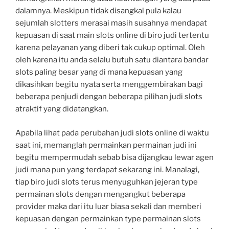
dalamnya. Meskipun tidak disangkal pula kalau
sejumlah slotters merasai masih susahnya mendapat
kepuasan di saat main slots online di biro judi tertentu
karena pelayanan yang diberi tak cukup optimal. Oleh
oleh karena itu anda selalu butuh satu diantara bandar
slots paling besar yang di mana kepuasan yang
dikasihkan begitu nyata serta menggembirakan bagi
beberapa penjudi dengan beberapa pilihan judi slots
atraktif yang didatangkan.
Apabila lihat pada perubahan judi slots online di waktu
saat ini, memanglah permainkan permainan judi ini
begitu mempermudah sebab bisa dijangkau lewar agen
judi mana pun yang terdapat sekarang ini. Manalagi,
tiap biro judi slots terus menyuguhkan jejeran type
permainan slots dengan mengangkut beberapa
provider maka dari itu luar biasa sekali dan memberi
kepuasan dengan permainkan type permainan slots