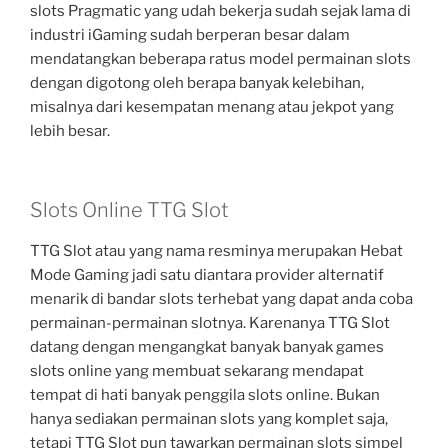
slots Pragmatic yang udah bekerja sudah sejak lama di
industri iGaming sudah berperan besar dalam
mendatangkan beberapa ratus model permainan slots
dengan digotong oleh berapa banyak kelebihan,
misalnya dari kesempatan menang atau jekpot yang
lebih besar.
Slots Online TTG Slot
TTG Slot atau yang nama resminya merupakan Hebat
Mode Gaming jadi satu diantara provider alternatif
menarik di bandar slots terhebat yang dapat anda coba
permainan-permainan slotnya. Karenanya TTG Slot
datang dengan mengangkat banyak banyak games
slots online yang membuat sekarang mendapat
tempat di hati banyak penggila slots online. Bukan
hanya sediakan permainan slots yang komplet saja,
tetapi TTG Slot pun tawarkan permainan slots simpel