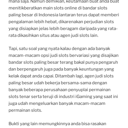
mana saja. Namun demikian, keutamaan buat anda buat
menitikberatkan main slots online di bandar slots
paling besar di Indonesia lantaran terus dapat memberi
pengalaman lebih hebat, dikarenakan perjudian slots
yang disiapkan jelas lebih beragam daripada yang rata-
rata dikasihkan situs atau agen judi slots lain.
Tapi, satu soal yang nyata kalau dengan ada banyak
macam-macam opsi judi slots bervariasi yang disajikan
bandar slots paling besar terang bakal punya pengaruh
dan berpengaruh juga pada banyak keuntungan yang
kelak dapat anda capai. Ditambah lagi, agen judi slots
paling besar udah bekerja bersama-sama dengan
banyak beberapa perusahaan penyuplai permainan
slots tenar serta teruji di industri iGaming yang saat ini
juga udah mengeluarkan banyak macam-macam
permainan slots.
Bukti yang lain memungkinnya anda bisa rasakan