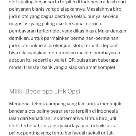
slots paling besar serta terpilih di Indonesia adalah dari
pelayanan bisnis yang disiapkannya. Masalahnya biro
judi slots yang bagus pastinya selalu punyai service
negosiasi yang paling oke bersama metoda
pembayaran terkomplet yang dikasihkan. Maka dengan
demikian, untuk permainkan permainan-permainan
judi slots online di broker judi slots terpilih, deposit
bisa dilaksanakan memutuskan macam pembayaran
apapun itu seperti e-wallet, QR, pulsa dan beberapa
model transfer bank yang disiapkan amat komplet.
Miliki Beberapa Link Opsi
Mengenai teknik gampang yang lain untuk menunjuk
bandar slots paling besar serta terpilih di Indonesia
ialah dari kehadiran link alternative. Untuk biro judi
slots terhebat, link opsi yakni layanan terbaik serta
paling penting yang tentu berfaedah sekali untuk