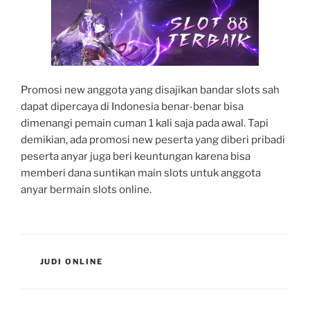
Promosi new anggota yang disajikan bandar slots sah
dapat dipercaya di Indonesia benar-benar bisa
dimenangi pemain cuman 1 kali saja pada awal. Tapi
demikian, ada promosi new peserta yang diberi pribadi
peserta anyar juga beri keuntungan karena bisa
memberi dana suntikan main slots untuk anggota
anyar bermain slots online.
CATEGORIES
JUDI ONLINE