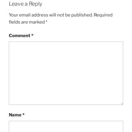
Leave a Reply
Your email address will not be published.
Required
fields are marked
*
Comment
*
Name
*