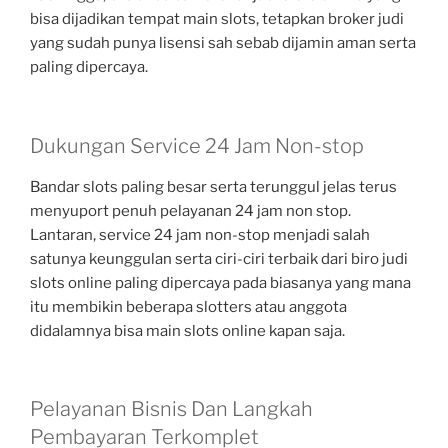
bisa dijadikan tempat main slots, tetapkan broker judi
yang sudah punya lisensi sah sebab dijamin aman serta
paling dipercaya.
Dukungan Service 24 Jam Non-stop
Bandar slots paling besar serta terunggul jelas terus
menyuport penuh pelayanan 24 jam non stop.
Lantaran, service 24 jam non-stop menjadi salah
satunya keunggulan serta ciri-ciri terbaik dari biro judi
slots online paling dipercaya pada biasanya yang mana
itu membikin beberapa slotters atau anggota
didalamnya bisa main slots online kapan saja.
Pelayanan Bisnis Dan Langkah
Pembayaran Terkomplet