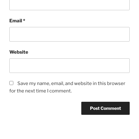
Email
*
Website
Save my name, email, and website in this browser
for the next time I comment.