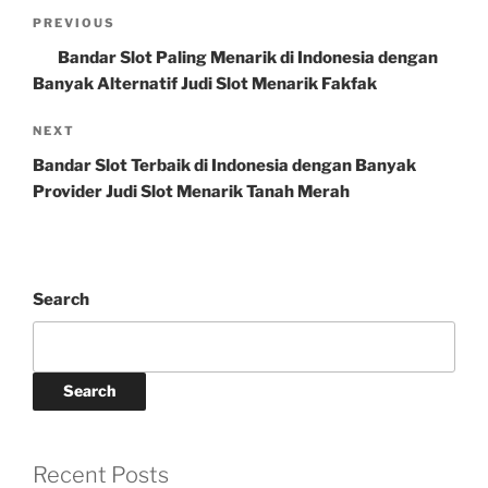
Post
Previous
PREVIOUS
navigation
Post
Bandar Slot Paling Menarik di Indonesia dengan
Banyak Alternatif Judi Slot Menarik Fakfak
Next
NEXT
Post
Bandar Slot Terbaik di Indonesia dengan Banyak
Provider Judi Slot Menarik Tanah Merah
Search
Search
Recent Posts