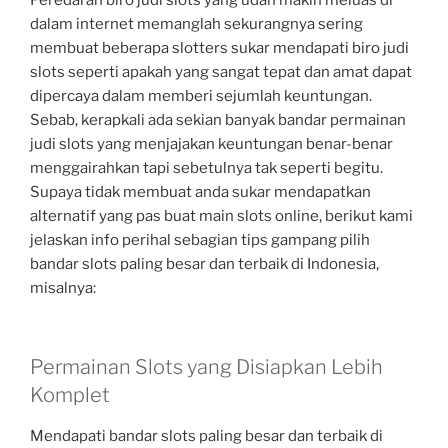
Peredaran biro judi slots yang udah makin meluas di
dalam internet memanglah sekurangnya sering
membuat beberapa slotters sukar mendapati biro judi
slots seperti apakah yang sangat tepat dan amat dapat
dipercaya dalam memberi sejumlah keuntungan.
Sebab, kerapkali ada sekian banyak bandar permainan
judi slots yang menjajakan keuntungan benar-benar
menggairahkan tapi sebetulnya tak seperti begitu.
Supaya tidak membuat anda sukar mendapatkan
alternatif yang pas buat main slots online, berikut kami
jelaskan info perihal sebagian tips gampang pilih
bandar slots paling besar dan terbaik di Indonesia,
misalnya:
Permainan Slots yang Disiapkan Lebih
Komplet
Mendapati bandar slots paling besar dan terbaik di