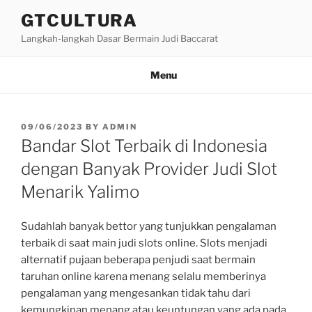
Skip
GTCULTURA
to
Langkah-langkah Dasar Bermain Judi Baccarat
content
Menu
POSTED
09/06/2023
BY
ADMIN
ON
Bandar Slot Terbaik di Indonesia
dengan Banyak Provider Judi Slot
Menarik Yalimo
Sudahlah banyak bettor yang tunjukkan pengalaman
terbaik di saat main judi slots online. Slots menjadi
alternatif pujaan beberapa penjudi saat bermain
taruhan online karena menang selalu memberinya
pengalaman yang mengesankan tidak tahu dari
kemungkinan menang atau keuntungan yang ada pada