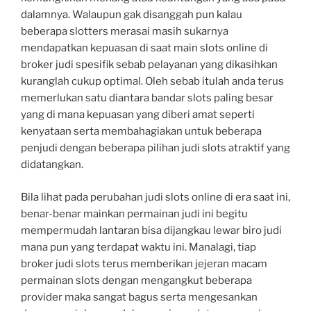
dalamnya. Walaupun gak disanggah pun kalau
beberapa slotters merasai masih sukarnya
mendapatkan kepuasan di saat main slots online di
broker judi spesifik sebab pelayanan yang dikasihkan
kuranglah cukup optimal. Oleh sebab itulah anda terus
memerlukan satu diantara bandar slots paling besar
yang di mana kepuasan yang diberi amat seperti
kenyataan serta membahagiakan untuk beberapa
penjudi dengan beberapa pilihan judi slots atraktif yang
didatangkan.
Bila lihat pada perubahan judi slots online di era saat ini,
benar-benar mainkan permainan judi ini begitu
mempermudah lantaran bisa dijangkau lewar biro judi
mana pun yang terdapat waktu ini. Manalagi, tiap
broker judi slots terus memberikan jejeran macam
permainan slots dengan mengangkut beberapa
provider maka sangat bagus serta mengesankan