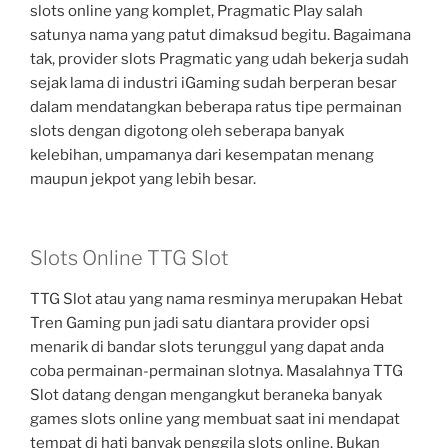
slots online yang komplet, Pragmatic Play salah
satunya nama yang patut dimaksud begitu. Bagaimana
tak, provider slots Pragmatic yang udah bekerja sudah
sejak lama di industri iGaming sudah berperan besar
dalam mendatangkan beberapa ratus tipe permainan
slots dengan digotong oleh seberapa banyak
kelebihan, umpamanya dari kesempatan menang
maupun jekpot yang lebih besar.
Slots Online TTG Slot
TTG Slot atau yang nama resminya merupakan Hebat
Tren Gaming pun jadi satu diantara provider opsi
menarik di bandar slots terunggul yang dapat anda
coba permainan-permainan slotnya. Masalahnya TTG
Slot datang dengan mengangkut beraneka banyak
games slots online yang membuat saat ini mendapat
tempat di hati banyak penggila slots online. Bukan