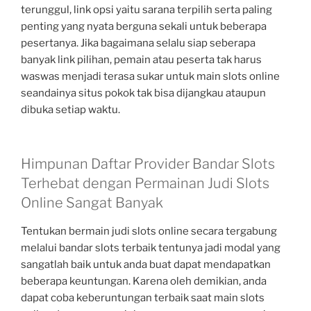
terunggul, link opsi yaitu sarana terpilih serta paling
penting yang nyata berguna sekali untuk beberapa
pesertanya. Jika bagaimana selalu siap seberapa
banyak link pilihan, pemain atau peserta tak harus
waswas menjadi terasa sukar untuk main slots online
seandainya situs pokok tak bisa dijangkau ataupun
dibuka setiap waktu.
Himpunan Daftar Provider Bandar Slots
Terhebat dengan Permainan Judi Slots
Online Sangat Banyak
Tentukan bermain judi slots online secara tergabung
melalui bandar slots terbaik tentunya jadi modal yang
sangatlah baik untuk anda buat dapat mendapatkan
beberapa keuntungan. Karena oleh demikian, anda
dapat coba keberuntungan terbaik saat main slots