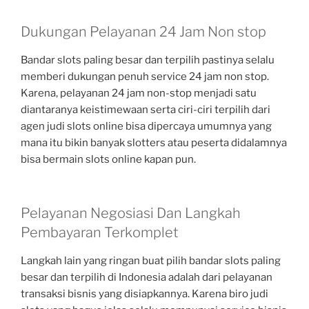
Dukungan Pelayanan 24 Jam Non stop
Bandar slots paling besar dan terpilih pastinya selalu
memberi dukungan penuh service 24 jam non stop.
Karena, pelayanan 24 jam non-stop menjadi satu
diantaranya keistimewaan serta ciri-ciri terpilih dari
agen judi slots online bisa dipercaya umumnya yang
mana itu bikin banyak slotters atau peserta didalamnya
bisa bermain slots online kapan pun.
Pelayanan Negosiasi Dan Langkah
Pembayaran Terkomplet
Langkah lain yang ringan buat pilih bandar slots paling
besar dan terpilih di Indonesia adalah dari pelayanan
transaksi bisnis yang disiapkannya. Karena biro judi