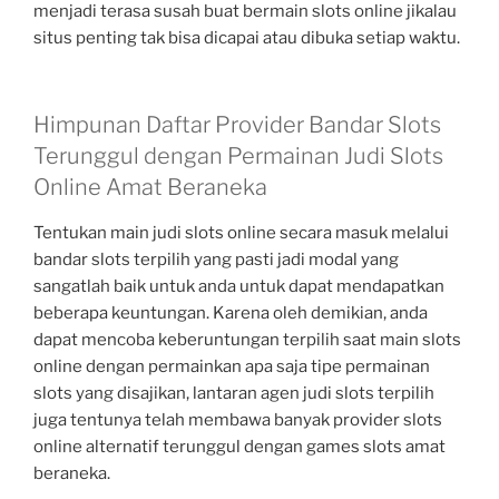
menjadi terasa susah buat bermain slots online jikalau
situs penting tak bisa dicapai atau dibuka setiap waktu.
Himpunan Daftar Provider Bandar Slots
Terunggul dengan Permainan Judi Slots
Online Amat Beraneka
Tentukan main judi slots online secara masuk melalui
bandar slots terpilih yang pasti jadi modal yang
sangatlah baik untuk anda untuk dapat mendapatkan
beberapa keuntungan. Karena oleh demikian, anda
dapat mencoba keberuntungan terpilih saat main slots
online dengan permainkan apa saja tipe permainan
slots yang disajikan, lantaran agen judi slots terpilih
juga tentunya telah membawa banyak provider slots
online alternatif terunggul dengan games slots amat
beraneka.