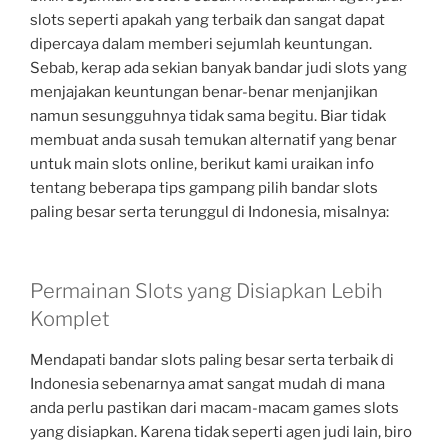
slots seperti apakah yang terbaik dan sangat dapat
dipercaya dalam memberi sejumlah keuntungan.
Sebab, kerap ada sekian banyak bandar judi slots yang
menjajakan keuntungan benar-benar menjanjikan
namun sesungguhnya tidak sama begitu. Biar tidak
membuat anda susah temukan alternatif yang benar
untuk main slots online, berikut kami uraikan info
tentang beberapa tips gampang pilih bandar slots
paling besar serta terunggul di Indonesia, misalnya:
Permainan Slots yang Disiapkan Lebih
Komplet
Mendapati bandar slots paling besar serta terbaik di
Indonesia sebenarnya amat sangat mudah di mana
anda perlu pastikan dari macam-macam games slots
yang disiapkan. Karena tidak seperti agen judi lain, biro