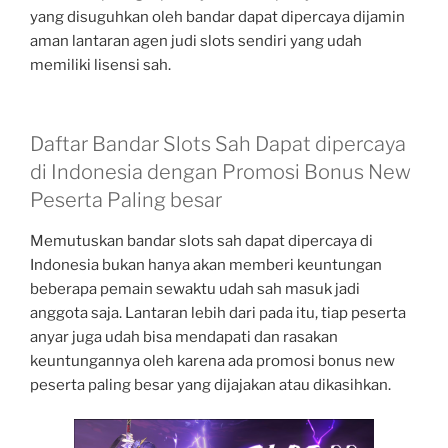
yang disuguhkan oleh bandar dapat dipercaya dijamin
aman lantaran agen judi slots sendiri yang udah
memiliki lisensi sah.
Daftar Bandar Slots Sah Dapat dipercaya
di Indonesia dengan Promosi Bonus New
Peserta Paling besar
Memutuskan bandar slots sah dapat dipercaya di
Indonesia bukan hanya akan memberi keuntungan
beberapa pemain sewaktu udah sah masuk jadi
anggota saja. Lantaran lebih dari pada itu, tiap peserta
anyar juga udah bisa mendapati dan rasakan
keuntungannya oleh karena ada promosi bonus new
peserta paling besar yang dijajakan atau dikasihkan.