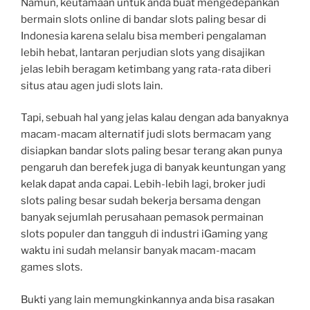
Namun, keutamaan untuk anda buat mengedepankan
bermain slots online di bandar slots paling besar di
Indonesia karena selalu bisa memberi pengalaman
lebih hebat, lantaran perjudian slots yang disajikan
jelas lebih beragam ketimbang yang rata-rata diberi
situs atau agen judi slots lain.
Tapi, sebuah hal yang jelas kalau dengan ada banyaknya
macam-macam alternatif judi slots bermacam yang
disiapkan bandar slots paling besar terang akan punya
pengaruh dan berefek juga di banyak keuntungan yang
kelak dapat anda capai. Lebih-lebih lagi, broker judi
slots paling besar sudah bekerja bersama dengan
banyak sejumlah perusahaan pemasok permainan
slots populer dan tangguh di industri iGaming yang
waktu ini sudah melansir banyak macam-macam
games slots.
Bukti yang lain memungkinkannya anda bisa rasakan