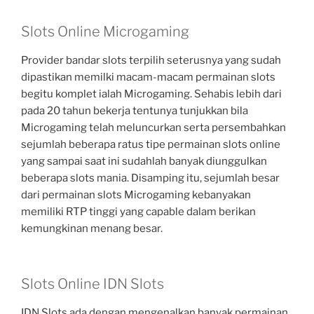
Slots Online Microgaming
Provider bandar slots terpilih seterusnya yang sudah
dipastikan memilki macam-macam permainan slots
begitu komplet ialah Microgaming. Sehabis lebih dari
pada 20 tahun bekerja tentunya tunjukkan bila
Microgaming telah meluncurkan serta persembahkan
sejumlah beberapa ratus tipe permainan slots online
yang sampai saat ini sudahlah banyak diunggulkan
beberapa slots mania. Disamping itu, sejumlah besar
dari permainan slots Microgaming kebanyakan
memiliki RTP tinggi yang capable dalam berikan
kemungkinan menang besar.
Slots Online IDN Slots
IDN Slots ada dengan mengenalkan banyak permainan