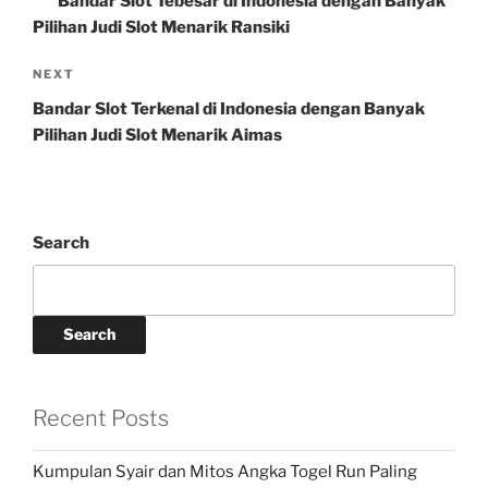
Bandar Slot Tebesar di Indonesia dengan Banyak
Pilihan Judi Slot Menarik Ransiki
Next
NEXT
Post
Bandar Slot Terkenal di Indonesia dengan Banyak
Pilihan Judi Slot Menarik Aimas
Search
Search
Recent Posts
Kumpulan Syair dan Mitos Angka Togel Run Paling