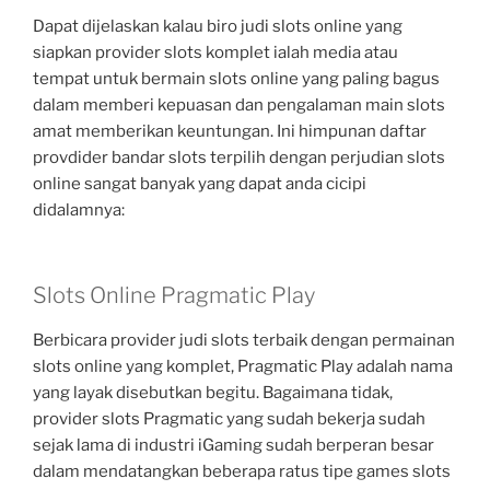
Dapat dijelaskan kalau biro judi slots online yang
siapkan provider slots komplet ialah media atau
tempat untuk bermain slots online yang paling bagus
dalam memberi kepuasan dan pengalaman main slots
amat memberikan keuntungan. Ini himpunan daftar
provdider bandar slots terpilih dengan perjudian slots
online sangat banyak yang dapat anda cicipi
didalamnya:
Slots Online Pragmatic Play
Berbicara provider judi slots terbaik dengan permainan
slots online yang komplet, Pragmatic Play adalah nama
yang layak disebutkan begitu. Bagaimana tidak,
provider slots Pragmatic yang sudah bekerja sudah
sejak lama di industri iGaming sudah berperan besar
dalam mendatangkan beberapa ratus tipe games slots