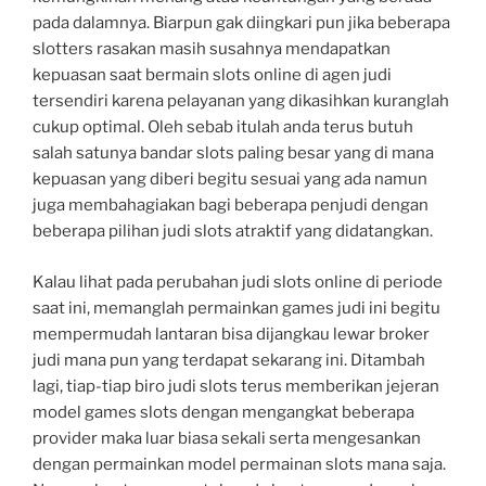
pada dalamnya. Biarpun gak diingkari pun jika beberapa
slotters rasakan masih susahnya mendapatkan
kepuasan saat bermain slots online di agen judi
tersendiri karena pelayanan yang dikasihkan kuranglah
cukup optimal. Oleh sebab itulah anda terus butuh
salah satunya bandar slots paling besar yang di mana
kepuasan yang diberi begitu sesuai yang ada namun
juga membahagiakan bagi beberapa penjudi dengan
beberapa pilihan judi slots atraktif yang didatangkan.
Kalau lihat pada perubahan judi slots online di periode
saat ini, memanglah permainkan games judi ini begitu
mempermudah lantaran bisa dijangkau lewar broker
judi mana pun yang terdapat sekarang ini. Ditambah
lagi, tiap-tiap biro judi slots terus memberikan jejeran
model games slots dengan mengangkat beberapa
provider maka luar biasa sekali serta mengesankan
dengan permainkan model permainan slots mana saja.