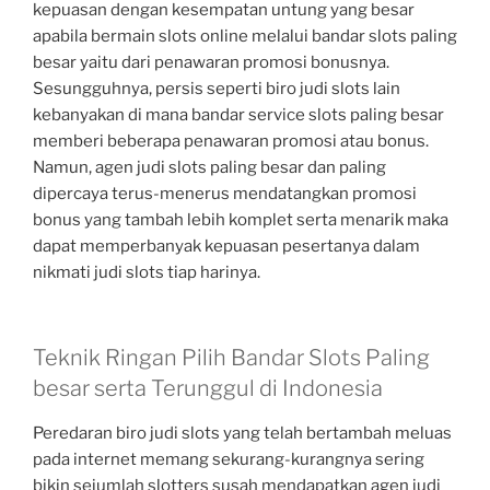
kepuasan dengan kesempatan untung yang besar
apabila bermain slots online melalui bandar slots paling
besar yaitu dari penawaran promosi bonusnya.
Sesungguhnya, persis seperti biro judi slots lain
kebanyakan di mana bandar service slots paling besar
memberi beberapa penawaran promosi atau bonus.
Namun, agen judi slots paling besar dan paling
dipercaya terus-menerus mendatangkan promosi
bonus yang tambah lebih komplet serta menarik maka
dapat memperbanyak kepuasan pesertanya dalam
nikmati judi slots tiap harinya.
Teknik Ringan Pilih Bandar Slots Paling
besar serta Terunggul di Indonesia
Peredaran biro judi slots yang telah bertambah meluas
pada internet memang sekurang-kurangnya sering
bikin sejumlah slotters susah mendapatkan agen judi