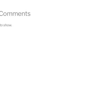
 Comments
o show.