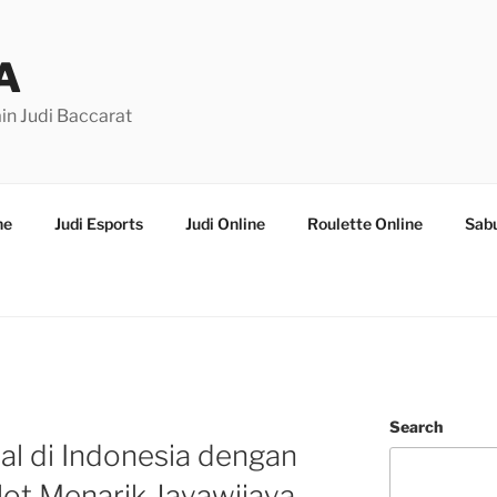
A
n Judi Baccarat
ne
Judi Esports
Judi Online
Roulette Online
Sab
Search
al di Indonesia dengan
lot Menarik Jayawijaya