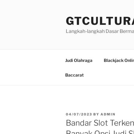
Skip
to
GTCULTUR
content
Langkah-langkah Dasar Bermai
Judi Olahraga
Blackjack Onli
Baccarat
POSTED
04/07/2023
BY
ADMIN
ON
Bandar Slot Terken
Banyak Opsi Judi S