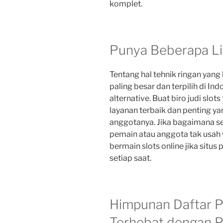
komplet.
Punya Beberapa Li
Tentang hal tehnik ringan yang
paling besar dan terpilih di Ind
alternative. Buat biro judi slot
layanan terbaik dan penting ya
anggotanya. Jika bagaimana sel
pemain atau anggota tak usah
bermain slots online jika situs
setiap saat.
Himpunan Daftar P
Terhebat dengan P