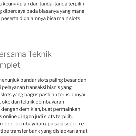
a keunggulan dan tanda-tanda terpilih
ling dipercaya pada biasanya yang mana
u peserta didalamnya bisa main slots
Bersama Teknik
mplet
menunjuk bandar slots paling besar dan
i pelayanan transaksi bisnis yang
 slots yang bagus pastilah terus punyai
ng oke dan teknik pembayaran
a dengan demikian, buat permainkan
nline di agen judi slots terpilih,
h model pembayaran apa saja seperti e-
 tipe transfer bank yang disiapkan amat