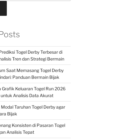
Posts
rediksi Togel Derby Terbesar di
alisis Tren dan Strategi Bermain
um Saat Memasang Togel Derby
indari: Panduan Bermain Bijak
Grafik Keluaran Togel Run 2026
ntuk Analisis Data Akurat
 Modal Taruhan Togel Derby agar
ara Bijak
Menang Konsisten di Pasaran Togel
n Analisis Tepat