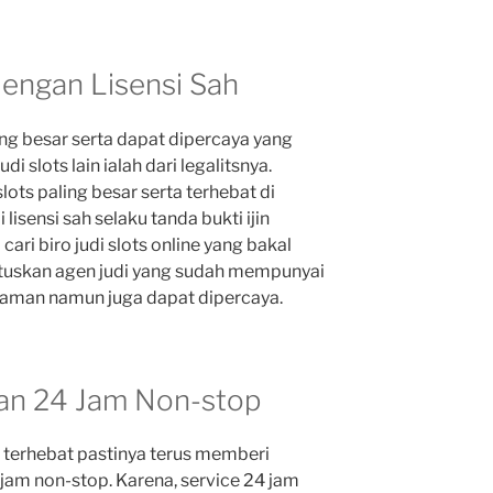
dengan Lisensi Sah
ng besar serta dapat dipercaya yang
i slots lain ialah dari legalitsnya.
 slots paling besar serta terhebat di
lisensi sah selaku tanda bukti ijin
 cari biro judi slots online yang bakal
putuskan agen judi yang sudah mempunyai
n aman namun juga dapat dipercaya.
an 24 Jam Non-stop
a terhebat pastinya terus memberi
am non-stop. Karena, service 24 jam