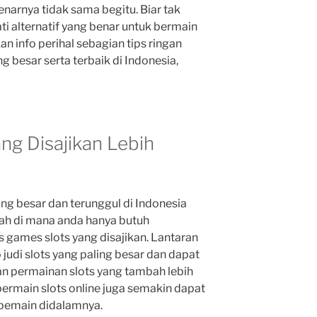
narnya tidak sama begitu. Biar tak
 alternatif yang benar untuk bermain
kan info perihal sebagian tips ringan
 besar serta terbaik di Indonesia,
ng Disajikan Lebih
ng besar dan terunggul di Indonesia
h di mana anda hanya butuh
 games slots yang disajikan. Lantaran
o judi slots yang paling besar dan dapat
an permainan slots yang tambah lebih
rmain slots online juga semakin dapat
 pemain didalamnya.