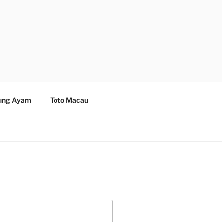
ung Ayam
Toto Macau