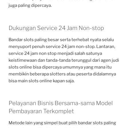
juga paling dipercaya.
Dukungan Service 24 Jam Non-stop
Bandar slots paling besar serta terhebat nyata selalu
menyuport penuh service 24 jam non-stop. Lantaran,
service 24 jam non stop menjadi salah satunya
keistimewaan dan tanda-tanda terunggul dari agen judi
slots online bisa dipercaya umumnya yang mana itu
membikin beberapa slotters atau peserta didalamnya
bisa main slots online kapan saja.
Pelayanan Bisnis Bersama-sama Model
Pembayaran Terkomplet
Metode lain yang simpel buat pilih bandar slots paling