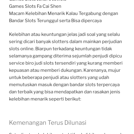
Games Slots Fa Cai Shen
Macam Kelebihan Menarik Kalau Tergabung dengan
Bandar Slots Terunggul serta Bisa dipercaya
Kelebihan atau keuntungan jelas jadi soal yang selalu
sering dicari banyak slotters dalam mainkan perjudian
slots online. Biarpun terkadang keuntungan tidak
selamanya gampang diterima sejumlah penjudi dipicu
service biro judi slots tersendiri yang kurang memberi
kepuasan atau memberi dukungan. Karenanya, mujur
untuk beberapa penjudi atau slotters yang udah
memutuskan masuk dengan bandar slots terpercaya
dan terbaik yang bisa mendapatkan dan rasakan jenis
kelebihan menarik seperti berikut:
Kemenangan Terus Dilunasi