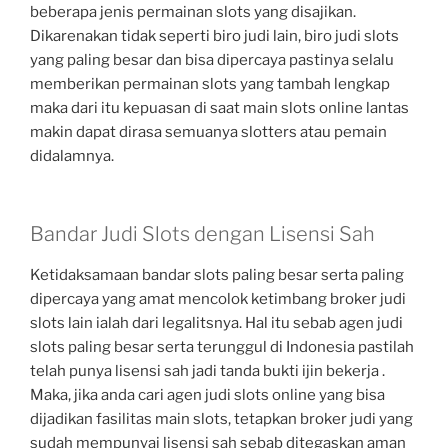
beberapa jenis permainan slots yang disajikan.
Dikarenakan tidak seperti biro judi lain, biro judi slots
yang paling besar dan bisa dipercaya pastinya selalu
memberikan permainan slots yang tambah lengkap
maka dari itu kepuasan di saat main slots online lantas
makin dapat dirasa semuanya slotters atau pemain
didalamnya.
Bandar Judi Slots dengan Lisensi Sah
Ketidaksamaan bandar slots paling besar serta paling
dipercaya yang amat mencolok ketimbang broker judi
slots lain ialah dari legalitsnya. Hal itu sebab agen judi
slots paling besar serta terunggul di Indonesia pastilah
telah punya lisensi sah jadi tanda bukti ijin bekerja .
Maka, jika anda cari agen judi slots online yang bisa
dijadikan fasilitas main slots, tetapkan broker judi yang
sudah mempunyai lisensi sah sebab ditegaskan aman