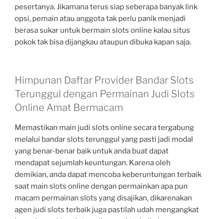
pesertanya. Jikamana terus siap seberapa banyak link
opsi, pemain atau anggota tak perlu panik menjadi
berasa sukar untuk bermain slots online kalau situs
pokok tak bisa dijangkau ataupun dibuka kapan saja.
Himpunan Daftar Provider Bandar Slots
Terunggul dengan Permainan Judi Slots
Online Amat Bermacam
Memastikan main judi slots online secara tergabung
melalui bandar slots terunggul yang pasti jadi modal
yang benar-benar baik untuk anda buat dapat
mendapat sejumlah keuntungan. Karena oleh
demikian, anda dapat mencoba keberuntungan terbaik
saat main slots online dengan permainkan apa pun
macam permainan slots yang disajikan, dikarenakan
agen judi slots terbaik juga pastilah udah mengangkat