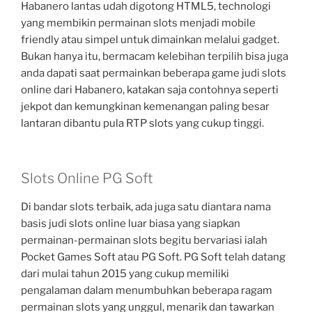
Habanero lantas udah digotong HTML5, technologi
yang membikin permainan slots menjadi mobile
friendly atau simpel untuk dimainkan melalui gadget.
Bukan hanya itu, bermacam kelebihan terpilih bisa juga
anda dapati saat permainkan beberapa game judi slots
online dari Habanero, katakan saja contohnya seperti
jekpot dan kemungkinan kemenangan paling besar
lantaran dibantu pula RTP slots yang cukup tinggi.
Slots Online PG Soft
Di bandar slots terbaik, ada juga satu diantara nama
basis judi slots online luar biasa yang siapkan
permainan-permainan slots begitu bervariasi ialah
Pocket Games Soft atau PG Soft. PG Soft telah datang
dari mulai tahun 2015 yang cukup memiliki
pengalaman dalam menumbuhkan beberapa ragam
permainan slots yang unggul, menarik dan tawarkan