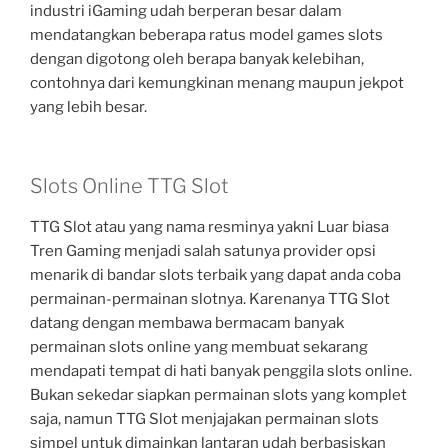
industri iGaming udah berperan besar dalam
mendatangkan beberapa ratus model games slots
dengan digotong oleh berapa banyak kelebihan,
contohnya dari kemungkinan menang maupun jekpot
yang lebih besar.
Slots Online TTG Slot
TTG Slot atau yang nama resminya yakni Luar biasa
Tren Gaming menjadi salah satunya provider opsi
menarik di bandar slots terbaik yang dapat anda coba
permainan-permainan slotnya. Karenanya TTG Slot
datang dengan membawa bermacam banyak
permainan slots online yang membuat sekarang
mendapati tempat di hati banyak penggila slots online.
Bukan sekedar siapkan permainan slots yang komplet
saja, namun TTG Slot menjajakan permainan slots
simpel untuk dimainkan lantaran udah berbasiskan