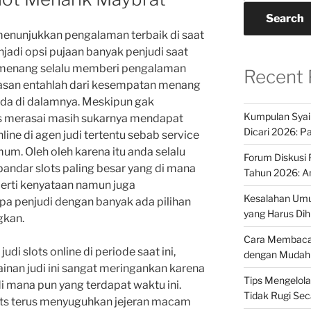
Search
menunjukkan pengalaman terbaik di saat
enjadi opsi pujaan banyak penjudi saat
 menang selalu memberi pengalaman
Recent 
asan entahlah dari kesempatan menang
da di dalamnya. Meskipun gak
Kumpulan Syair
ers merasai masih sukarnya mendapat
Dicari 2026: 
line di agen judi tertentu sebab service
um. Oleh oleh karena itu anda selalu
Forum Diskusi P
andar slots paling besar yang di mana
Tahun 2026: An
erti kenyataan namun juga
Kesalahan Um
 penjudi dengan banyak ada pilihan
yang Harus Dih
gkan.
Cara Membaca 
di slots online di periode saat ini,
dengan Mudah u
an judi ini sangat meringankan karena
Tips Mengelola
di mana pun yang terdapat waktu ini.
Tidak Rugi Sec
slots terus menyuguhkan jejeran macam