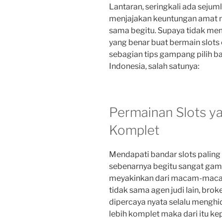
Lantaran, seringkali ada sejum
menjajakan keuntungan amat m
sama begitu. Supaya tidak mem
yang benar buat bermain slots o
sebagian tips gampang pilih ban
Indonesia, salah satunya:
Permainan Slots ya
Komplet
Mendapati bandar slots paling b
sebenarnya begitu sangat gam
meyakinkan dari macam-macam
tidak sama agen judi lain, broke
dipercaya nyata selalu mengh
lebih komplet maka dari itu kep