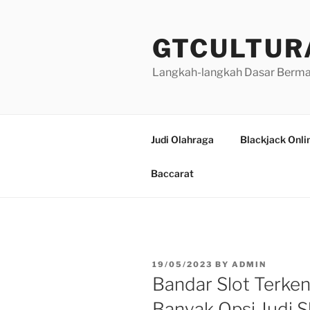
Skip
to
GTCULTUR
content
Langkah-langkah Dasar Bermai
Judi Olahraga
Blackjack Onli
Baccarat
POSTED
19/05/2023
BY
ADMIN
ON
Bandar Slot Terken
Banyak Opsi Judi S