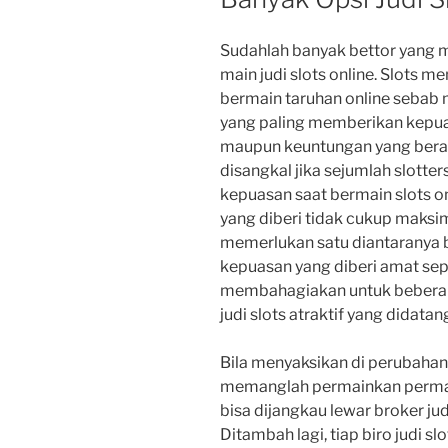
Sudahlah banyak bettor yang 
main judi slots online. Slots m
bermain taruhan online sebab
yang paling memberikan kepu
maupun keuntungan yang bera
disangkal jika sejumlah slott
kepuasan saat bermain slots on
yang diberi tidak cukup maksim
memerlukan satu diantaranya b
kepuasan yang diberi amat sep
membahagiakan untuk beberapa
judi slots atraktif yang didatan
Bila menyaksikan di perubahan ju
memanglah permainkan permain
bisa dijangkau lewar broker ju
Ditambah lagi, tiap biro judi 