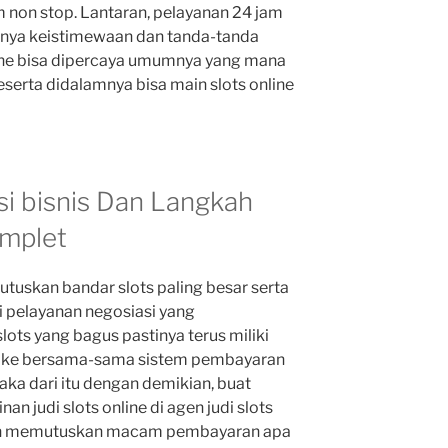
 non stop. Lantaran, pelayanan 24 jam
anya keistimewaan dan tanda-tanda
nline bisa dipercaya umumnya yang mana
peserta didalamnya bisa main slots online
i bisnis Dan Langkah
mplet
utuskan bandar slots paling besar serta
ri pelayanan negosiasi yang
slots yang bagus pastinya terus miliki
g oke bersama-sama sistem pembayaran
aka dari itu dengan demikian, buat
 judi slots online di agen judi slots
jakan memutuskan macam pembayaran apa