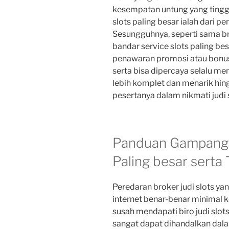
kesempatan untung yang tinggi 
slots paling besar ialah dari 
Sesungguhnya, seperti sama bro
bandar service slots paling 
penawaran promosi atau bonus.
serta bisa dipercaya selalu 
lebih komplet dan menarik h
pesertanya dalam nikmati judi s
Panduan Gampang 
Paling besar serta 
Peredaran broker judi slots y
internet benar-benar minimal k
susah mendapati biro judi slot
sangat dapat dihandalkan da