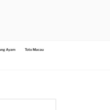
ung Ayam
Toto Macau