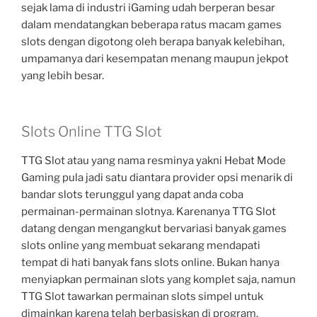
sejak lama di industri iGaming udah berperan besar
dalam mendatangkan beberapa ratus macam games
slots dengan digotong oleh berapa banyak kelebihan,
umpamanya dari kesempatan menang maupun jekpot
yang lebih besar.
Slots Online TTG Slot
TTG Slot atau yang nama resminya yakni Hebat Mode
Gaming pula jadi satu diantara provider opsi menarik di
bandar slots terunggul yang dapat anda coba
permainan-permainan slotnya. Karenanya TTG Slot
datang dengan mengangkut bervariasi banyak games
slots online yang membuat sekarang mendapati
tempat di hati banyak fans slots online. Bukan hanya
menyiapkan permainan slots yang komplet saja, namun
TTG Slot tawarkan permainan slots simpel untuk
dimainkan karena telah berbasiskan di program.