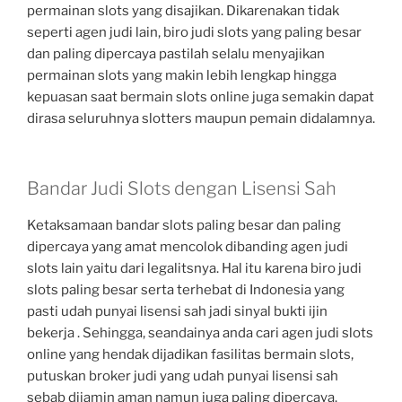
permainan slots yang disajikan. Dikarenakan tidak
seperti agen judi lain, biro judi slots yang paling besar
dan paling dipercaya pastilah selalu menyajikan
permainan slots yang makin lebih lengkap hingga
kepuasan saat bermain slots online juga semakin dapat
dirasa seluruhnya slotters maupun pemain didalamnya.
Bandar Judi Slots dengan Lisensi Sah
Ketaksamaan bandar slots paling besar dan paling
dipercaya yang amat mencolok dibanding agen judi
slots lain yaitu dari legalitsnya. Hal itu karena biro judi
slots paling besar serta terhebat di Indonesia yang
pasti udah punyai lisensi sah jadi sinyal bukti ijin
bekerja . Sehingga, seandainya anda cari agen judi slots
online yang hendak dijadikan fasilitas bermain slots,
putuskan broker judi yang udah punyai lisensi sah
sebab dijamin aman namun juga paling dipercaya.