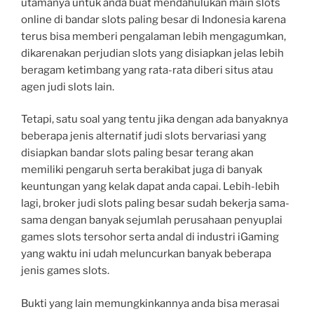
utamanya untuk anda buat mendahulukan main slots
online di bandar slots paling besar di Indonesia karena
terus bisa memberi pengalaman lebih mengagumkan,
dikarenakan perjudian slots yang disiapkan jelas lebih
beragam ketimbang yang rata-rata diberi situs atau
agen judi slots lain.
Tetapi, satu soal yang tentu jika dengan ada banyaknya
beberapa jenis alternatif judi slots bervariasi yang
disiapkan bandar slots paling besar terang akan
memiliki pengaruh serta berakibat juga di banyak
keuntungan yang kelak dapat anda capai. Lebih-lebih
lagi, broker judi slots paling besar sudah bekerja sama-
sama dengan banyak sejumlah perusahaan penyuplai
games slots tersohor serta andal di industri iGaming
yang waktu ini udah meluncurkan banyak beberapa
jenis games slots.
Bukti yang lain memungkinkannya anda bisa merasai