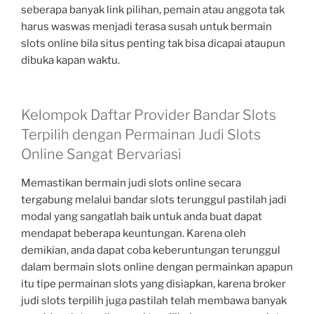
seberapa banyak link pilihan, pemain atau anggota tak
harus waswas menjadi terasa susah untuk bermain
slots online bila situs penting tak bisa dicapai ataupun
dibuka kapan waktu.
Kelompok Daftar Provider Bandar Slots
Terpilih dengan Permainan Judi Slots
Online Sangat Bervariasi
Memastikan bermain judi slots online secara
tergabung melalui bandar slots terunggul pastilah jadi
modal yang sangatlah baik untuk anda buat dapat
mendapat beberapa keuntungan. Karena oleh
demikian, anda dapat coba keberuntungan terunggul
dalam bermain slots online dengan permainkan apapun
itu tipe permainan slots yang disiapkan, karena broker
judi slots terpilih juga pastilah telah membawa banyak