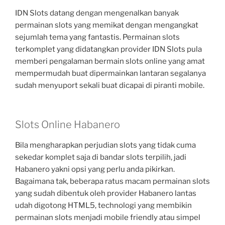
IDN Slots datang dengan mengenalkan banyak
permainan slots yang memikat dengan mengangkat
sejumlah tema yang fantastis. Permainan slots
terkomplet yang didatangkan provider IDN Slots pula
memberi pengalaman bermain slots online yang amat
mempermudah buat dipermainkan lantaran segalanya
sudah menyuport sekali buat dicapai di piranti mobile.
Slots Online Habanero
Bila mengharapkan perjudian slots yang tidak cuma
sekedar komplet saja di bandar slots terpilih, jadi
Habanero yakni opsi yang perlu anda pikirkan.
Bagaimana tak, beberapa ratus macam permainan slots
yang sudah dibentuk oleh provider Habanero lantas
udah digotong HTML5, technologi yang membikin
permainan slots menjadi mobile friendly atau simpel