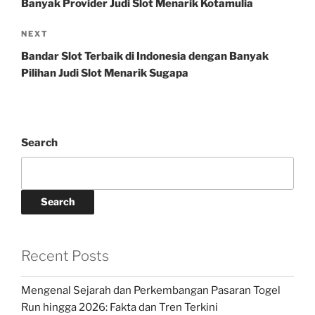
Banyak Provider Judi Slot Menarik Kotamulia
Next
NEXT
Post
Bandar Slot Terbaik di Indonesia dengan Banyak
Pilihan Judi Slot Menarik Sugapa
Search
Search
Recent Posts
Mengenal Sejarah dan Perkembangan Pasaran Togel
Run hingga 2026: Fakta dan Tren Terkini