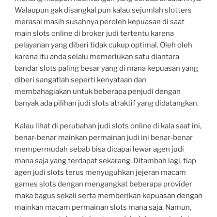
Walaupun gak disangkal pun kalau sejumlah slotters
merasai masih susahnya peroleh kepuasan di saat
main slots online di broker judi tertentu karena
pelayanan yang diberi tidak cukup optimal. Oleh oleh
karena itu anda selalu memerlukan satu diantara
bandar slots paling besar yang di mana kepuasan yang
diberi sangatlah seperti kenyataan dan
membahagiakan untuk beberapa penjudi dengan
banyak ada pilihan judi slots atraktif yang didatangkan.
Kalau lihat di perubahan judi slots online di kala saat ini,
benar-benar mainkan permainan judi ini benar-benar
mempermudah sebab bisa dicapai lewar agen judi
mana saja yang terdapat sekarang. Ditambah lagi, tiap
agen judi slots terus menyuguhkan jejeran macam
games slots dengan mengangkat beberapa provider
maka bagus sekali serta memberikan kepuasan dengan
mainkan macam permainan slots mana saja. Namun,