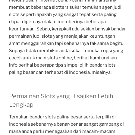
meluas dalam internet benar-benar minimal sering
membuat beberapa slotters sukar temukan agen judi
slots seperti apakah yang sangat tepat serta paling
dapat dipercaya dalam memberinya beberapa
keuntungan. Sebab, kerapkali ada sekian banyak bandar
permainan judi slots yang menjajakan keuntungan
amat menggairahkan tapi sebenarnya tak sama begitu.
Supaya tidak membikin anda sukar temukan opsi yang
cocok untuk main slots online, berikut kami uraikan
info perihal beberapa tips simpel pilih bandar slots
paling besar dan terhebat di Indonesia, misalnya:
Permainan Slots yang Disajikan Lebih
Lengkap
Temukan bandar slots paling besar serta terpilih di
Indonesia sebenarnya benar-benar sangat gampang di
mana anda perlu menegaskan dari macam-macam