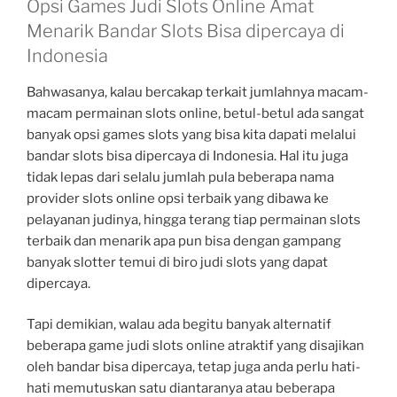
Opsi Games Judi Slots Online Amat
Menarik Bandar Slots Bisa dipercaya di
Indonesia
Bahwasanya, kalau bercakap terkait jumlahnya macam-
macam permainan slots online, betul-betul ada sangat
banyak opsi games slots yang bisa kita dapati melalui
bandar slots bisa dipercaya di Indonesia. Hal itu juga
tidak lepas dari selalu jumlah pula beberapa nama
provider slots online opsi terbaik yang dibawa ke
pelayanan judinya, hingga terang tiap permainan slots
terbaik dan menarik apa pun bisa dengan gampang
banyak slotter temui di biro judi slots yang dapat
dipercaya.
Tapi demikian, walau ada begitu banyak alternatif
beberapa game judi slots online atraktif yang disajikan
oleh bandar bisa dipercaya, tetap juga anda perlu hati-
hati memutuskan satu diantaranya atau beberapa