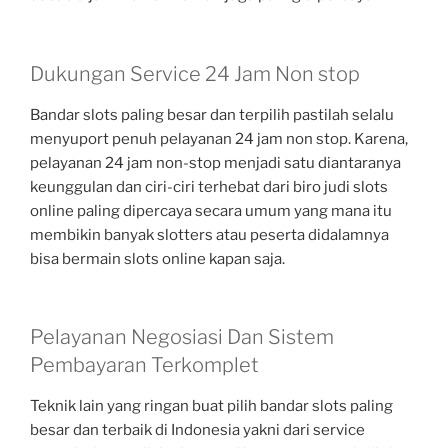
Dukungan Service 24 Jam Non stop
Bandar slots paling besar dan terpilih pastilah selalu
menyuport penuh pelayanan 24 jam non stop. Karena,
pelayanan 24 jam non-stop menjadi satu diantaranya
keunggulan dan ciri-ciri terhebat dari biro judi slots
online paling dipercaya secara umum yang mana itu
membikin banyak slotters atau peserta didalamnya
bisa bermain slots online kapan saja.
Pelayanan Negosiasi Dan Sistem
Pembayaran Terkomplet
Teknik lain yang ringan buat pilih bandar slots paling
besar dan terbaik di Indonesia yakni dari service