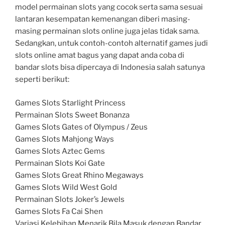
model permainan slots yang cocok serta sama sesuai
lantaran kesempatan kemenangan diberi masing-
masing permainan slots online juga jelas tidak sama.
Sedangkan, untuk contoh-contoh alternatif games judi
slots online amat bagus yang dapat anda coba di
bandar slots bisa dipercaya di Indonesia salah satunya
seperti berikut:
Games Slots Starlight Princess
Permainan Slots Sweet Bonanza
Games Slots Gates of Olympus / Zeus
Games Slots Mahjong Ways
Games Slots Aztec Gems
Permainan Slots Koi Gate
Games Slots Great Rhino Megaways
Games Slots Wild West Gold
Permainan Slots Joker’s Jewels
Games Slots Fa Cai Shen
Variasi Kelebihan Menarik Bila Masuk dengan Bandar