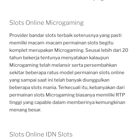
Slots Online Microgaming
Provider bandar slots terbaik seterusnya yang pasti
memilki macam-macam permainan slots begitu
komplet merupakan Microgaming. Seusai lebih dari 20
tahun bekerja tentunya menyatakan kalaupun
Microgaming telah melansir serta persembahkan
sekitar beberapa ratus model permainan slots online
yang sampai saat ini telah banyak diunggulkan
beberapa slots mania. Terkecuali itu, kebanyakan dari
permainan slots Microgaming biasanya memiliki RTP
tinggi yang capable dalam memberinya kemungkinan
menang besar.
Slots Online IDN Slots