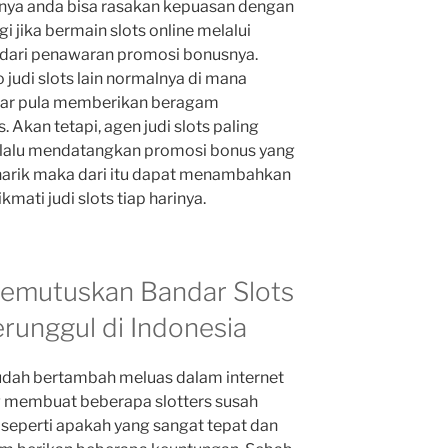
nya anda bisa rasakan kepuasan dengan
 jika bermain slots online melalui
h dari penawaran promosi bonusnya.
judi slots lain normalnya di mana
esar pula memberikan beragam
Akan tetapi, agen judi slots paling
selalu mendatangkan promosi bonus yang
arik maka dari itu dapat menambahkan
ati judi slots tiap harinya.
emutuskan Bandar Slots
erunggul di Indonesia
g udah bertambah meluas dalam internet
g membuat beberapa slotters susah
 seperti apakah yang sangat tepat dan