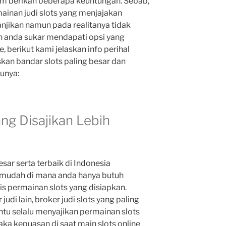
am berikan beberapa keuntungan. Sebab,
ainan judi slots yang menjajakan
jikan namun pada realitanya tidak
in anda sukar mendapati opsi yang
, berikut kami jelaskan info perihal
an bandar slots paling besar dan
tunya:
ng Disajikan Lebih
sar serta terbaik di Indonesia
 mudah di mana anda hanya butuh
s permainan slots yang disiapkan.
udi lain, broker judi slots yang paling
ntu selalu menyajikan permainan slots
ka kepuasan di saat main slots online