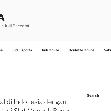
A
n Judi Baccarat
ne
Judi Esports
Judi Online
Roulette Online
Sab
Search
al di Indonesia dengan
Judi Slot Menarik Boven