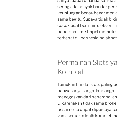
sangat dapat dihandalkan dal
sering ada banyak bandar perm
keuntungan benar-benar menjan
sama begitu. Supaya tidak bik
cocok buat bermain slots online
beberapa tips simpel memutusk
terhebat di Indonesia, salah sa
Permainan Slots ya
Komplet
Temukan bandar slots paling be
bahwasanya sangatlah sangat
menegaskan dari beberapa jeni
Dikarenakan tidak sama broker j
besar serta dapat dipercaya te
yang semakin lebih komplet ma