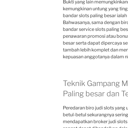
Bukti yang lain memungkinkan
kemungkinan untung yang tinggi
bandar slots paling besar iala
Bahwasanya, sama dengan biro 
bandar service slots paling b
penawaran promosi atau bonus. 
besar serta dapat dipercaya 
tambah lebih komplet dan men
kepuasan anggotanya dalam nikm
Teknik Gampang M
Paling besar dan T
Peredaran biro judi slots yan
betul-betul sekurangnya serin
mendapatkan broker judi slots