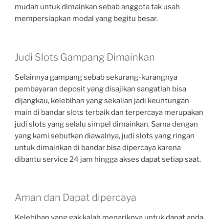
mudah untuk dimainkan sebab anggota tak usah
mempersiapkan modal yang begitu besar.
Judi Slots Gampang Dimainkan
Selainnya gampang sebab sekurang-kurangnya
pembayaran deposit yang disajikan sangatlah bisa
dijangkau, kelebihan yang sekalian jadi keuntungan
main di bandar slots terbaik dan terpercaya merupakan
judi slots yang selalu simpel dimainkan. Sama dengan
yang kami sebutkan diawalnya, judi slots yang ringan
untuk dimainkan di bandar bisa dipercaya karena
dibantu service 24 jam hingga akses dapat setiap saat.
Aman dan Dapat dipercaya
Kelebihan yang gak kalah menariknya untuk dapat anda