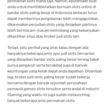
permainan slots mana saja. Namun, keutamaan buat
anda untuk menitikberatkan bermain slots online di
bandar slots paling besar di Indonesia lantaran terus
dapat memberinya pengalaman lebih mengagumkan,
dikarenakan perjudian slots yang disiapkan pastinya
lebih bermacam-macam ketimbang yang kebanyakan
dikasihkan situs atau broker judi slots lain.
Tetapi, satu perihal yang jelas kalau dengan ada
banyaknya beberapa jenis opsi judi slots bervariasi
yang disiapkan bandar slots paling besar terang bakal
punya pengaruh serta berakibat juga di banyak
keuntungan yang kelak dapat anda dapatkan. Ditambah
lagi, broker judi slots paling besar sudah bekerja
bersama dengan banyak sejumlah perusahaan
pemasok games slots tersohor serta andal di industri
iGaming yang waktu ini juga sudah melaunching
banyak beberapa jenis permainan slots.