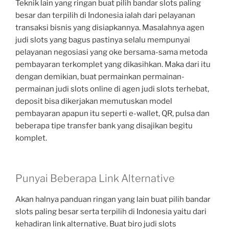
Teknik lain yang ringan buat pilih bandar slots paling
besar dan terpilih di Indonesia ialah dari pelayanan
transaksi bisnis yang disiapkannya. Masalahnya agen
judi slots yang bagus pastinya selalu mempunyai
pelayanan negosiasi yang oke bersama-sama metoda
pembayaran terkomplet yang dikasihkan. Maka dari itu
dengan demikian, buat permainkan permainan-
permainan judi slots online di agen judi slots terhebat,
deposit bisa dikerjakan memutuskan model
pembayaran apapun itu seperti e-wallet, QR, pulsa dan
beberapa tipe transfer bank yang disajikan begitu
komplet.
Punyai Beberapa Link Alternative
Akan halnya panduan ringan yang lain buat pilih bandar
slots paling besar serta terpilih di Indonesia yaitu dari
kehadiran link alternative. Buat biro judi slots