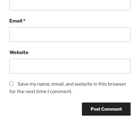
Email
*
Website
Save my name, email, and website in this browser
for the next time I comment.