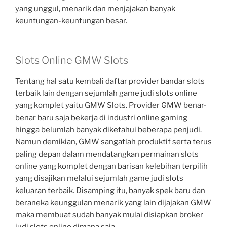
yang unggul, menarik dan menjajakan banyak
keuntungan-keuntungan besar.
Slots Online GMW Slots
Tentang hal satu kembali daftar provider bandar slots
terbaik lain dengan sejumlah game judi slots online
yang komplet yaitu GMW Slots. Provider GMW benar-
benar baru saja bekerja di industri online gaming
hingga belumlah banyak diketahui beberapa penjudi.
Namun demikian, GMW sangatlah produktif serta terus
paling depan dalam mendatangkan permainan slots
online yang komplet dengan barisan kelebihan terpilih
yang disajikan melalui sejumlah game judi slots
keluaran terbaik. Disamping itu, banyak spek baru dan
beraneka keunggulan menarik yang lain dijajakan GMW
maka membuat sudah banyak mulai disiapkan broker