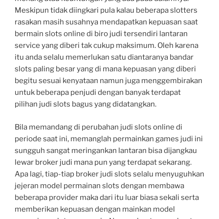
Meskipun tidak diingkari pula kalau beberapa slotters
rasakan masih susahnya mendapatkan kepuasan saat
bermain slots online di biro judi tersendiri lantaran
service yang diberi tak cukup maksimum. Oleh karena
itu anda selalu memerlukan satu diantaranya bandar
slots paling besar yang di mana kepuasan yang diberi
begitu sesuai kenyataan namun juga menggembirakan
untuk beberapa penjudi dengan banyak terdapat
pilihan judi slots bagus yang didatangkan.
Bila memandang di perubahan judi slots online di
periode saat ini, memanglah permainkan games judi ini
sungguh sangat meringankan lantaran bisa dijangkau
lewar broker judi mana pun yang terdapat sekarang.
Apa lagi, tiap-tiap broker judi slots selalu menyuguhkan
jejeran model permainan slots dengan membawa
beberapa provider maka dari itu luar biasa sekali serta
memberikan kepuasan dengan mainkan model