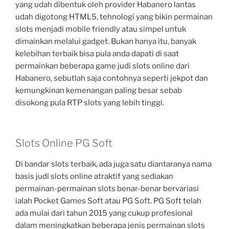
yang udah dibentuk oleh provider Habanero lantas
udah digotong HTML5, tehnologi yang bikin permainan
slots menjadi mobile friendly atau simpel untuk
dimainkan melalui gadget. Bukan hanya itu, banyak
kelebihan terbaik bisa pula anda dapati di saat
permainkan beberapa game judi slots online dari
Habanero, sebutlah saja contohnya seperti jekpot dan
kemungkinan kemenangan paling besar sebab
disokong pula RTP slots yang lebih tinggi.
Slots Online PG Soft
Di bandar slots terbaik, ada juga satu diantaranya nama
basis judi slots online atraktif yang sediakan
permainan-permainan slots benar-benar bervariasi
ialah Pocket Games Soft atau PG Soft. PG Soft telah
ada mulai dari tahun 2015 yang cukup profesional
dalam meningkatkan beberapa jenis permainan slots