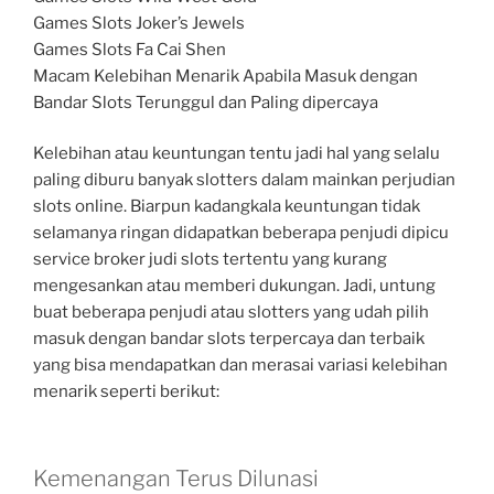
Games Slots Joker’s Jewels
Games Slots Fa Cai Shen
Macam Kelebihan Menarik Apabila Masuk dengan
Bandar Slots Terunggul dan Paling dipercaya
Kelebihan atau keuntungan tentu jadi hal yang selalu
paling diburu banyak slotters dalam mainkan perjudian
slots online. Biarpun kadangkala keuntungan tidak
selamanya ringan didapatkan beberapa penjudi dipicu
service broker judi slots tertentu yang kurang
mengesankan atau memberi dukungan. Jadi, untung
buat beberapa penjudi atau slotters yang udah pilih
masuk dengan bandar slots terpercaya dan terbaik
yang bisa mendapatkan dan merasai variasi kelebihan
menarik seperti berikut:
Kemenangan Terus Dilunasi