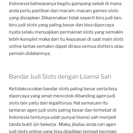
Indonesia bahwasanya begitu gampang sekali di mana
anda perlu pastikan dari macam-macam games slots
yang disiapkan. Dikarenakan tidak seperti biro judi lain,
biro judi slots yang paling besar dan bisa dipercaya
nyata selalu menyajikan permainan slots yang semakin
lebih komplet maka dari itu kepuasan di saat main slots
online lantas semakin dapat dirasa semua slotters atau
pemain didalamnya.
Bandar Judi Slots dengan Lisensi Sah
Ketidakcocokan bandar slots paling besar serta bisa
dipercaya yang amat mencolok dibanding agen judi
slots lain yaitu dari legalitsnya. Hal semacam itu
lantaran agen judi slots paling besar dan terhebat di
Indonesia tentunya udah punyai lisensi sah menjadi
tanda bukti ijin bekerja . Maka, jikalau anda cari agen
judi slots online yang bisa dijadikan tempat bermain