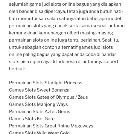
sejumlah game judi slots online bagus yang disiapkan
oleh bandar bisa dipercaya, tetap juga anda butuh hati-
hati memutuskan salah satunya atau beberapa model
permainan slots yang cocok serta sama sesuai lantaran
kemungkinan kemenangan diberi masing-masing
permainan slots online juga tentu berlainan. Saat itu,
untuk sebagian contoh alternatif games judi slots
online paling bagus yang dapat anda coba di bandar
slots bisa dipercaya di Indonesia di antaranya seperti
berikut:
Permainan Slots Starlight Princess
Games Slots Sweet Bonanza
Games Slots Gates of Olympus / Zeus
Games Slots Mahjong Ways
Permainan Slots Aztec Gems
Games Slots Koi Gate
Permainan Slots Great Rhino Megaways
Games Slots Wild West Gold