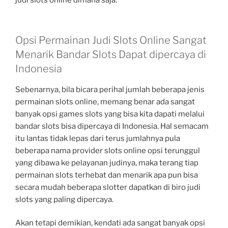
judi slots online dimana saja.
Opsi Permainan Judi Slots Online Sangat
Menarik Bandar Slots Dapat dipercaya di
Indonesia
Sebenarnya, bila bicara perihal jumlah beberapa jenis
permainan slots online, memang benar ada sangat
banyak opsi games slots yang bisa kita dapati melalui
bandar slots bisa dipercaya di Indonesia. Hal semacam
itu lantas tidak lepas dari terus jumlahnya pula
beberapa nama provider slots online opsi terunggul
yang dibawa ke pelayanan judinya, maka terang tiap
permainan slots terhebat dan menarik apa pun bisa
secara mudah beberapa slotter dapatkan di biro judi
slots yang paling dipercaya.
Akan tetapi demikian, kendati ada sangat banyak opsi