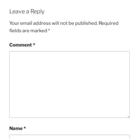
Leave a Reply
Your email address will not be published.
Required
fields are marked
*
Comment
*
Name
*