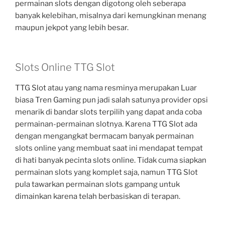
permainan slots dengan digotong oleh seberapa
banyak kelebihan, misalnya dari kemungkinan menang
maupun jekpot yang lebih besar.
Slots Online TTG Slot
TTG Slot atau yang nama resminya merupakan Luar
biasa Tren Gaming pun jadi salah satunya provider opsi
menarik di bandar slots terpilih yang dapat anda coba
permainan-permainan slotnya. Karena TTG Slot ada
dengan mengangkat bermacam banyak permainan
slots online yang membuat saat ini mendapat tempat
di hati banyak pecinta slots online. Tidak cuma siapkan
permainan slots yang komplet saja, namun TTG Slot
pula tawarkan permainan slots gampang untuk
dimainkan karena telah berbasiskan di terapan.