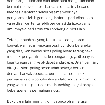
demikian, keutamaan buat anda buat mengutamakan
bermain slots online di bandar slots paling besar di
Indonesia lantaran selalu bisa memberinya
pengalaman lebih gemilang, lantaran perjudian slots
yang disajikan tentu lebih bervariasi daripada yang
umumnya diberi situs atau broker judi slots lain.
Tetapi, sebuah hal yang tentu kalau dengan ada
banyaknya macam-macam opsi judi slots beraneka
yang disajikan bandar slots paling besar terang bakal
memiliki pengaruh serta berpengaruh juga di banyak
keuntungan yang kelak dapat anda capai. Ditambah lagi,
biro judi slots paling besar udah bekerja bersama
dengan banyak beberapa perusahaan pemasok
permainan slots populer dan andal di industri iGaming
yang waktu ini pun udah me-launching sangat banyak
beberapa jenis permainan slots.
Bukti yang lain memungkinnya anda bisa merasai