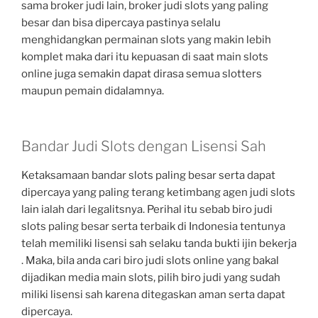
sama broker judi lain, broker judi slots yang paling
besar dan bisa dipercaya pastinya selalu
menghidangkan permainan slots yang makin lebih
komplet maka dari itu kepuasan di saat main slots
online juga semakin dapat dirasa semua slotters
maupun pemain didalamnya.
Bandar Judi Slots dengan Lisensi Sah
Ketaksamaan bandar slots paling besar serta dapat
dipercaya yang paling terang ketimbang agen judi slots
lain ialah dari legalitsnya. Perihal itu sebab biro judi
slots paling besar serta terbaik di Indonesia tentunya
telah memiliki lisensi sah selaku tanda bukti ijin bekerja
. Maka, bila anda cari biro judi slots online yang bakal
dijadikan media main slots, pilih biro judi yang sudah
miliki lisensi sah karena ditegaskan aman serta dapat
dipercaya.