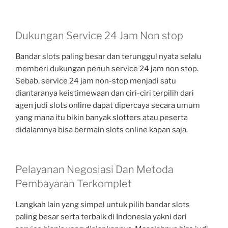
Dukungan Service 24 Jam Non stop
Bandar slots paling besar dan terunggul nyata selalu
memberi dukungan penuh service 24 jam non stop.
Sebab, service 24 jam non-stop menjadi satu
diantaranya keistimewaan dan ciri-ciri terpilih dari
agen judi slots online dapat dipercaya secara umum
yang mana itu bikin banyak slotters atau peserta
didalamnya bisa bermain slots online kapan saja.
Pelayanan Negosiasi Dan Metoda
Pembayaran Terkomplet
Langkah lain yang simpel untuk pilih bandar slots
paling besar serta terbaik di Indonesia yakni dari