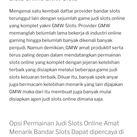
Mengenai satu kembali daftar provider bandar slots
terunggul lain dengan sejumlah game judi slots online
yang komplet yakni GMW Slots. Provider GMW
memanglah belumlah lama bekerja di industri online
gaming hingga belumlah banyak dikenali banyak
penjudi. Namun demikian, GMW amat produktif serta
terus paling depan dalam mendatangkan permainan
slots online yang komplet dengan jejeran kelebihan
terbaik yang disiapkan melalui beberapa game judi
slots keluaran terbaik. Diluar itu, banyak spek anyar
juga bermacam kelebihan menarik yang lain dijajakan
GMW maka dari itu membuat juga banyak mulai
disiapkan agen judi slots online dimana saja.
Opsi Permainan Judi Slots Online Amat
Menarik Bandar Slots Dapat dipercaya di