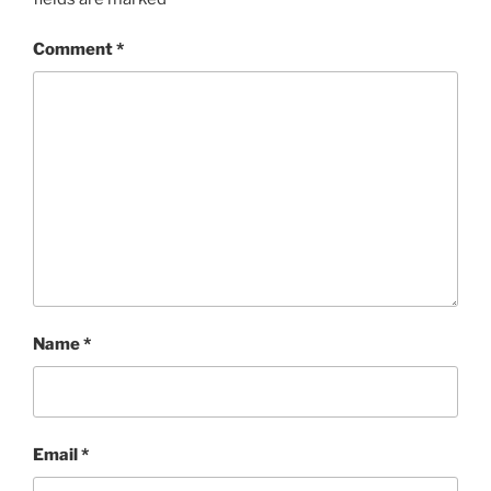
Comment
*
Name
*
Email
*