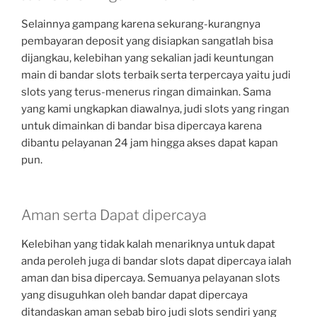
Selainnya gampang karena sekurang-kurangnya
pembayaran deposit yang disiapkan sangatlah bisa
dijangkau, kelebihan yang sekalian jadi keuntungan
main di bandar slots terbaik serta terpercaya yaitu judi
slots yang terus-menerus ringan dimainkan. Sama
yang kami ungkapkan diawalnya, judi slots yang ringan
untuk dimainkan di bandar bisa dipercaya karena
dibantu pelayanan 24 jam hingga akses dapat kapan
pun.
Aman serta Dapat dipercaya
Kelebihan yang tidak kalah menariknya untuk dapat
anda peroleh juga di bandar slots dapat dipercaya ialah
aman dan bisa dipercaya. Semuanya pelayanan slots
yang disuguhkan oleh bandar dapat dipercaya
ditandaskan aman sebab biro judi slots sendiri yang