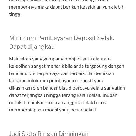
member-nya maka dapat berikan keyakinan yang lebih
tinggi.
Minimum Pembayaran Deposit Selalu
Dapat dijangkau
Main slots yang gampang menjadi satu diantara
kelebihan sangat menarik bila anda tergabung dengan
bandar slots terpercaya dan terbaik. Hal demikian
lantaran minimum pembayaran deposit yang
dikasihkan oleh bandar bisa dipercaya selalu sangatlah
dapat terjangkau hingga terang kalau selalu mudah
untuk dimainkan lantaran anggota tidak harus
mempersiapkan modal yang besar sekali.
Judi Slots Ringan Dimainkan