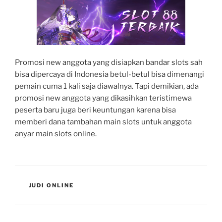
Promosi new anggota yang disiapkan bandar slots sah
bisa dipercaya di Indonesia betul-betul bisa dimenangi
pemain cuma 1 kali saja diawalnya. Tapi demikian, ada
promosi new anggota yang dikasihkan teristimewa
peserta baru juga beri keuntungan karena bisa
memberi dana tambahan main slots untuk anggota
anyar main slots online.
CATEGORIES
JUDI ONLINE