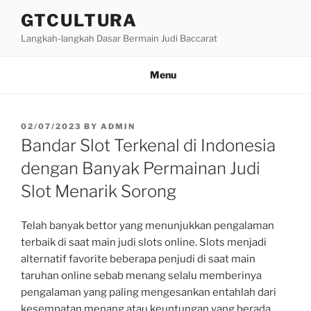
Skip
GTCULTURA
to
Langkah-langkah Dasar Bermain Judi Baccarat
content
Menu
POSTED
02/07/2023
BY
ADMIN
ON
Bandar Slot Terkenal di Indonesia
dengan Banyak Permainan Judi
Slot Menarik Sorong
Telah banyak bettor yang menunjukkan pengalaman
terbaik di saat main judi slots online. Slots menjadi
alternatif favorite beberapa penjudi di saat main
taruhan online sebab menang selalu memberinya
pengalaman yang paling mengesankan entahlah dari
kesempatan menang atau keuntungan yang berada