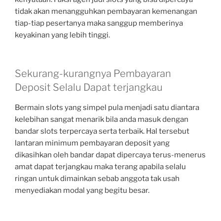
tidak akan menangguhkan pembayaran kemenangan
tiap-tiap pesertanya maka sanggup memberinya
keyakinan yang lebih tinggi.
Sekurang-kurangnya Pembayaran
Deposit Selalu Dapat terjangkau
Bermain slots yang simpel pula menjadi satu diantara
kelebihan sangat menarik bila anda masuk dengan
bandar slots terpercaya serta terbaik. Hal tersebut
lantaran minimum pembayaran deposit yang
dikasihkan oleh bandar dapat dipercaya terus-menerus
amat dapat terjangkau maka terang apabila selalu
ringan untuk dimainkan sebab anggota tak usah
menyediakan modal yang begitu besar.