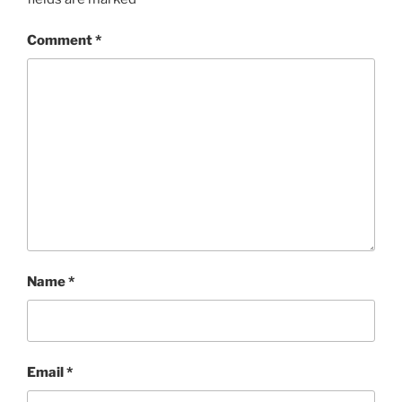
Comment
*
Name
*
Email
*