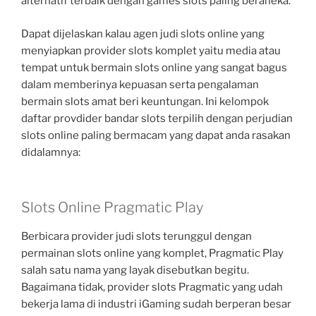
alternatif terbaik dengan games slots paling beraneka.
Dapat dijelaskan kalau agen judi slots online yang
menyiapkan provider slots komplet yaitu media atau
tempat untuk bermain slots online yang sangat bagus
dalam memberinya kepuasan serta pengalaman
bermain slots amat beri keuntungan. Ini kelompok
daftar provdider bandar slots terpilih dengan perjudian
slots online paling bermacam yang dapat anda rasakan
didalamnya:
Slots Online Pragmatic Play
Berbicara provider judi slots terunggul dengan
permainan slots online yang komplet, Pragmatic Play
salah satu nama yang layak disebutkan begitu.
Bagaimana tidak, provider slots Pragmatic yang udah
bekerja lama di industri iGaming sudah berperan besar