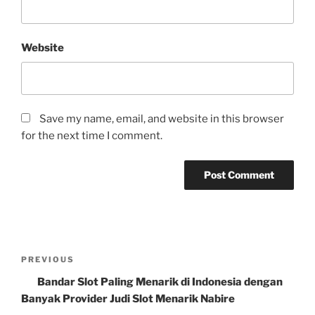
Website
Save my name, email, and website in this browser
for the next time I comment.
Post
Previous
PREVIOUS
navigation
Post
Bandar Slot Paling Menarik di Indonesia dengan
Banyak Provider Judi Slot Menarik Nabire