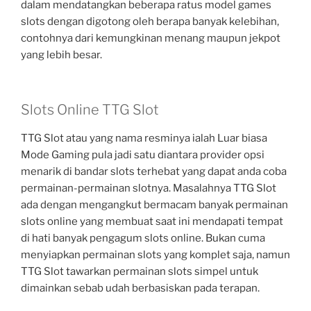
dalam mendatangkan beberapa ratus model games
slots dengan digotong oleh berapa banyak kelebihan,
contohnya dari kemungkinan menang maupun jekpot
yang lebih besar.
Slots Online TTG Slot
TTG Slot atau yang nama resminya ialah Luar biasa
Mode Gaming pula jadi satu diantara provider opsi
menarik di bandar slots terhebat yang dapat anda coba
permainan-permainan slotnya. Masalahnya TTG Slot
ada dengan mengangkut bermacam banyak permainan
slots online yang membuat saat ini mendapati tempat
di hati banyak pengagum slots online. Bukan cuma
menyiapkan permainan slots yang komplet saja, namun
TTG Slot tawarkan permainan slots simpel untuk
dimainkan sebab udah berbasiskan pada terapan.