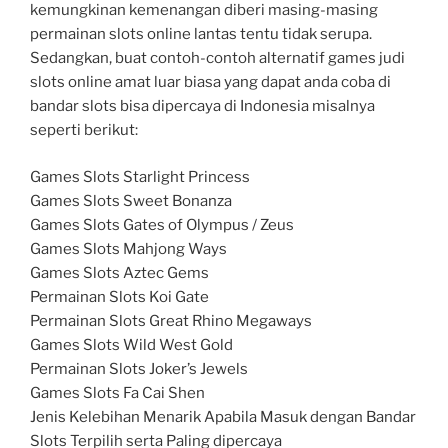
kemungkinan kemenangan diberi masing-masing
permainan slots online lantas tentu tidak serupa.
Sedangkan, buat contoh-contoh alternatif games judi
slots online amat luar biasa yang dapat anda coba di
bandar slots bisa dipercaya di Indonesia misalnya
seperti berikut:
Games Slots Starlight Princess
Games Slots Sweet Bonanza
Games Slots Gates of Olympus / Zeus
Games Slots Mahjong Ways
Games Slots Aztec Gems
Permainan Slots Koi Gate
Permainan Slots Great Rhino Megaways
Games Slots Wild West Gold
Permainan Slots Joker’s Jewels
Games Slots Fa Cai Shen
Jenis Kelebihan Menarik Apabila Masuk dengan Bandar
Slots Terpilih serta Paling dipercaya