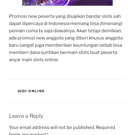
Promosi new peserta yang disajikan bandar slots sah
dapat dipercaya di Indonesia memang bisa dimenangi
pemain cuma 1x saja diawalnya. Akan tetapi demikian,
ada promosi new anggota yang diberi khusus anggota
baru sangat juga memberikan keuntungan sebab bisa
memberi dana suntikan bermain slots buat peserta
anyar main slots online.
CATEGORIES
JUDI ONLINE
Leave a Reply
Your email address will not be published.
Required
fields are marked
*