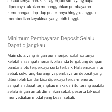
sesuai kenyataan. Faksi agen judi slots yang dapat
dipercaya tak akan menangguhkan pembayaran
kemenangan tiap-tiap pesertanya hingga sanggup
memberikan keyakinan yang lebih tinggi.
Minimum Pembayaran Deposit Selalu
Dapat dijangkau
Main slots yang ringan pun menjadi salah satunya
kelebihan sangat menarik bila anda tergabung dengan
bandar slots terpercaya serta terbaik. Hal semacam itu
sebab sekurang-kurangnya pembayaran deposit yang
diberi oleh bandar bisa dipercaya terus-menerus
sangatlah dapat terjangkau maka dari itu terang apabila
selalu ringan untuk dimainkan sebab peserta tak usah
menyediakan modal yang besar sekali.