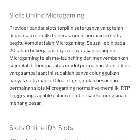
Slots Online Microgaming
Provider bandar slots terpilih seterusnya yang telah
dipastikan memilki beberapa jenis permainan slots
begitu komplet ialah Microgaming. Seusai lebih pada
20 tahun bekerja pastinya menyatakan kalaupun
Microgaming telah me-launching dan menyembahkan
sejumlah beberapa ratus model permainan slots online
yang sampai saat ini sudahlah banyak diunggulkan
banyak slots mania. Diluar itu, sejumlah besar dari
permainan slots Microgaming normalnya memiliki RTP
tinggi yang capable dalam memberikan kemungkinan
menang besar.
Slots Online IDN Slots