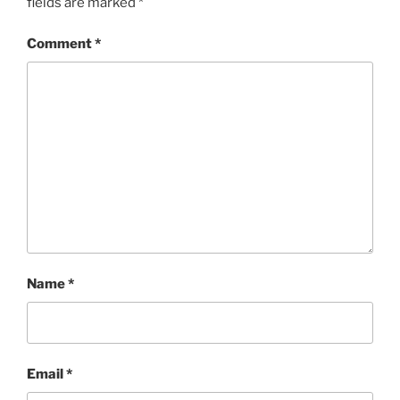
fields are marked
*
Comment
*
Name
*
Email
*