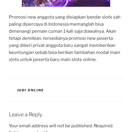
Promosi new anggota yang disiapkan bandar slots sah
paling dipercaya di Indonesia memanglah bisa
dimenangi pemain cuman 1 kali saja diawalnya. Akan
tetapi demikian, tersedianya promosi new peserta
yang diberi privat anggota baru sangat memberikan
keuntungan sebab bisa berikan tambahan modal main
slots untuk peserta baru main slots online.
CATEGORIES
JUDI ONLINE
Leave a Reply
Your email address will not be published.
Required