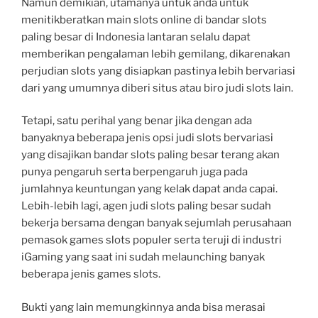
Namun demikian, utamanya untuk anda untuk
menitikberatkan main slots online di bandar slots
paling besar di Indonesia lantaran selalu dapat
memberikan pengalaman lebih gemilang, dikarenakan
perjudian slots yang disiapkan pastinya lebih bervariasi
dari yang umumnya diberi situs atau biro judi slots lain.
Tetapi, satu perihal yang benar jika dengan ada
banyaknya beberapa jenis opsi judi slots bervariasi
yang disajikan bandar slots paling besar terang akan
punya pengaruh serta berpengaruh juga pada
jumlahnya keuntungan yang kelak dapat anda capai.
Lebih-lebih lagi, agen judi slots paling besar sudah
bekerja bersama dengan banyak sejumlah perusahaan
pemasok games slots populer serta teruji di industri
iGaming yang saat ini sudah melaunching banyak
beberapa jenis games slots.
Bukti yang lain memungkinnya anda bisa merasai