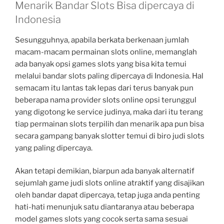
Menarik Bandar Slots Bisa dipercaya di
Indonesia
Sesungguhnya, apabila berkata berkenaan jumlah
macam-macam permainan slots online, memanglah
ada banyak opsi games slots yang bisa kita temui
melalui bandar slots paling dipercaya di Indonesia. Hal
semacam itu lantas tak lepas dari terus banyak pun
beberapa nama provider slots online opsi terunggul
yang digotong ke service judinya, maka dari itu terang
tiap permainan slots terpilih dan menarik apa pun bisa
secara gampang banyak slotter temui di biro judi slots
yang paling dipercaya.
Akan tetapi demikian, biarpun ada banyak alternatif
sejumlah game judi slots online atraktif yang disajikan
oleh bandar dapat dipercaya, tetap juga anda penting
hati-hati menunjuk satu diantaranya atau beberapa
model games slots yang cocok serta sama sesuai