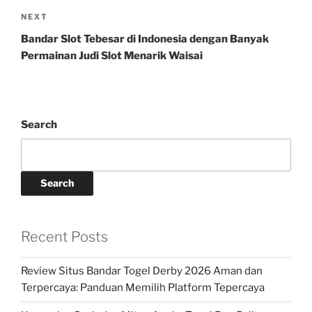
Next
NEXT
Post
Bandar Slot Tebesar di Indonesia dengan Banyak
Permainan Judi Slot Menarik Waisai
Search
Search
Recent Posts
Review Situs Bandar Togel Derby 2026 Aman dan
Terpercaya: Panduan Memilih Platform Tepercaya