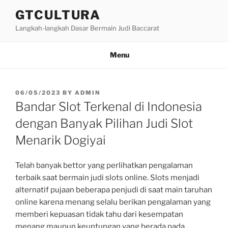
Skip
GTCULTURA
to
Langkah-langkah Dasar Bermain Judi Baccarat
content
Menu
POSTED
06/05/2023
BY
ADMIN
ON
Bandar Slot Terkenal di Indonesia
dengan Banyak Pilihan Judi Slot
Menarik Dogiyai
Telah banyak bettor yang perlihatkan pengalaman
terbaik saat bermain judi slots online. Slots menjadi
alternatif pujaan beberapa penjudi di saat main taruhan
online karena menang selalu berikan pengalaman yang
memberi kepuasan tidak tahu dari kesempatan
menang maupun keuntungan yang berada pada