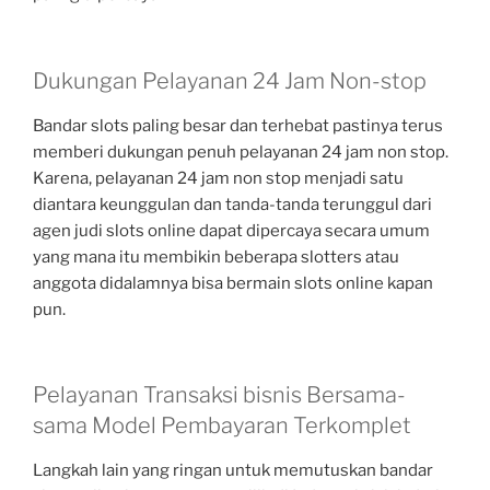
Dukungan Pelayanan 24 Jam Non-stop
Bandar slots paling besar dan terhebat pastinya terus
memberi dukungan penuh pelayanan 24 jam non stop.
Karena, pelayanan 24 jam non stop menjadi satu
diantara keunggulan dan tanda-tanda terunggul dari
agen judi slots online dapat dipercaya secara umum
yang mana itu membikin beberapa slotters atau
anggota didalamnya bisa bermain slots online kapan
pun.
Pelayanan Transaksi bisnis Bersama-
sama Model Pembayaran Terkomplet
Langkah lain yang ringan untuk memutuskan bandar