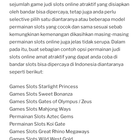
sejumlah game judi slots online atraktif yang disiapkan
oleh bandar bisa dipercaya, tetap juga anda perlu
selective pilih satu diantaranya atau beberapa model
permainan slots yang cocok dan sama sesuai sebab
kemungkinan kemenangan dikasihkan masing-masing
permainan slots online juga jelas tidak serupa. Dalam
pada itu, buat sebagian contoh opsi permainan judi
slots online amat atraktif yang dapat anda coba di
bandar slots bisa dipercaya di Indonesia diantaranya
seperti berikut:
Games Slots Starlight Princess
Games Slots Sweet Bonanza
Games Slots Gates of Olympus / Zeus
Games Slots Mahjong Ways
Permainan Slots Aztec Gems
Permainan Slots Koi Gate
Games Slots Great Rhino Megaways
Games Slots Wild West Gold