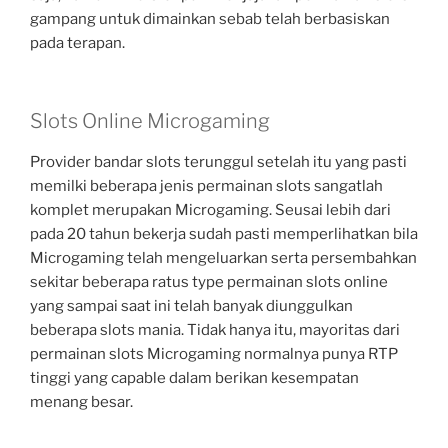
gampang untuk dimainkan sebab telah berbasiskan
pada terapan.
Slots Online Microgaming
Provider bandar slots terunggul setelah itu yang pasti
memilki beberapa jenis permainan slots sangatlah
komplet merupakan Microgaming. Seusai lebih dari
pada 20 tahun bekerja sudah pasti memperlihatkan bila
Microgaming telah mengeluarkan serta persembahkan
sekitar beberapa ratus type permainan slots online
yang sampai saat ini telah banyak diunggulkan
beberapa slots mania. Tidak hanya itu, mayoritas dari
permainan slots Microgaming normalnya punya RTP
tinggi yang capable dalam berikan kesempatan
menang besar.