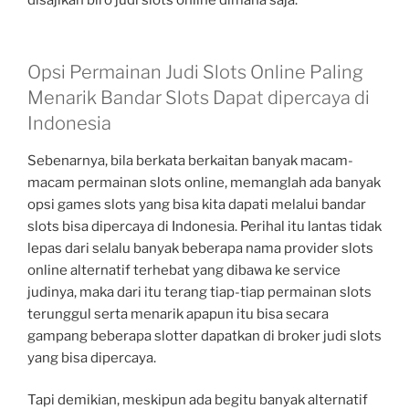
disajikan biro judi slots online dimana saja.
Opsi Permainan Judi Slots Online Paling
Menarik Bandar Slots Dapat dipercaya di
Indonesia
Sebenarnya, bila berkata berkaitan banyak macam-
macam permainan slots online, memanglah ada banyak
opsi games slots yang bisa kita dapati melalui bandar
slots bisa dipercaya di Indonesia. Perihal itu lantas tidak
lepas dari selalu banyak beberapa nama provider slots
online alternatif terhebat yang dibawa ke service
judinya, maka dari itu terang tiap-tiap permainan slots
terunggul serta menarik apapun itu bisa secara
gampang beberapa slotter dapatkan di broker judi slots
yang bisa dipercaya.
Tapi demikian, meskipun ada begitu banyak alternatif