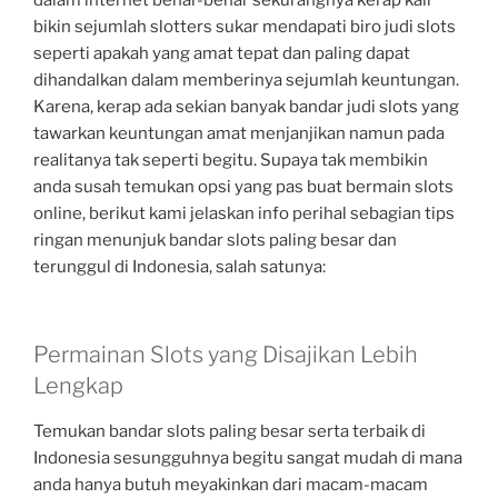
dalam internet benar-benar sekurangnya kerap kali
bikin sejumlah slotters sukar mendapati biro judi slots
seperti apakah yang amat tepat dan paling dapat
dihandalkan dalam memberinya sejumlah keuntungan.
Karena, kerap ada sekian banyak bandar judi slots yang
tawarkan keuntungan amat menjanjikan namun pada
realitanya tak seperti begitu. Supaya tak membikin
anda susah temukan opsi yang pas buat bermain slots
online, berikut kami jelaskan info perihal sebagian tips
ringan menunjuk bandar slots paling besar dan
terunggul di Indonesia, salah satunya:
Permainan Slots yang Disajikan Lebih
Lengkap
Temukan bandar slots paling besar serta terbaik di
Indonesia sesungguhnya begitu sangat mudah di mana
anda hanya butuh meyakinkan dari macam-macam