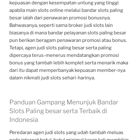
kepuasan dengan kesempatan untung yang tinggi
apabila main slots online melalui bandar slots paling
besar ialah dari penawaran promosi bonusnya.
Bahwasanya, seperti sama broker judi slots lain
biasanya di mana bandar pelayanan slots paling besar
pun berikan beragam penawaran promosi atau bonus.
Tetapi, agen judi slots paling besar serta paling
dipercaya terus-menerus mendatangkan promosi
bonus yang tambah lebih komplet serta menarik maka
dari itu dapat memperbanyak kepuasan member-nya
dalam nikmati judi slots sehari-harinya.
Panduan Gampang Menunjuk Bandar
Slots Paling besar serta Terbaik di
Indonesia
Peredaran agen judi slots yang udah tambah meluas