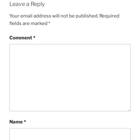
Leave a Reply
Your email address will not be published.
Required
fields are marked
*
Comment
*
Name
*