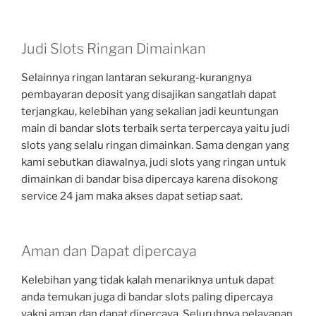
Judi Slots Ringan Dimainkan
Selainnya ringan lantaran sekurang-kurangnya
pembayaran deposit yang disajikan sangatlah dapat
terjangkau, kelebihan yang sekalian jadi keuntungan
main di bandar slots terbaik serta terpercaya yaitu judi
slots yang selalu ringan dimainkan. Sama dengan yang
kami sebutkan diawalnya, judi slots yang ringan untuk
dimainkan di bandar bisa dipercaya karena disokong
service 24 jam maka akses dapat setiap saat.
Aman dan Dapat dipercaya
Kelebihan yang tidak kalah menariknya untuk dapat
anda temukan juga di bandar slots paling dipercaya
yakni aman dan dapat dipercaya. Seluruhnya pelayanan