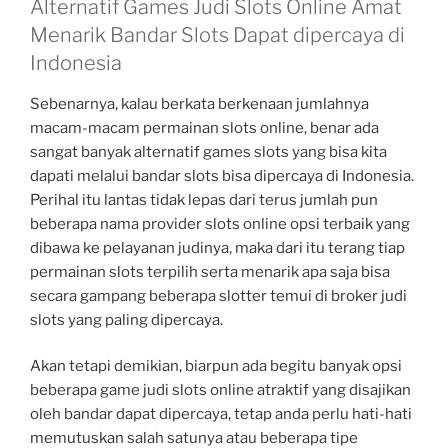
Alternatif Games Judi Slots Online Amat
Menarik Bandar Slots Dapat dipercaya di
Indonesia
Sebenarnya, kalau berkata berkenaan jumlahnya
macam-macam permainan slots online, benar ada
sangat banyak alternatif games slots yang bisa kita
dapati melalui bandar slots bisa dipercaya di Indonesia.
Perihal itu lantas tidak lepas dari terus jumlah pun
beberapa nama provider slots online opsi terbaik yang
dibawa ke pelayanan judinya, maka dari itu terang tiap
permainan slots terpilih serta menarik apa saja bisa
secara gampang beberapa slotter temui di broker judi
slots yang paling dipercaya.
Akan tetapi demikian, biarpun ada begitu banyak opsi
beberapa game judi slots online atraktif yang disajikan
oleh bandar dapat dipercaya, tetap anda perlu hati-hati
memutuskan salah satunya atau beberapa tipe