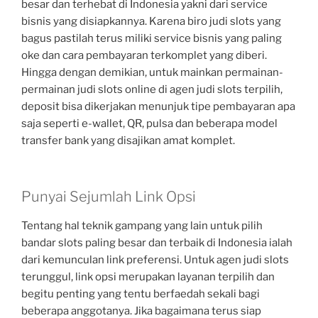
besar dan terhebat di Indonesia yakni dari service
bisnis yang disiapkannya. Karena biro judi slots yang
bagus pastilah terus miliki service bisnis yang paling
oke dan cara pembayaran terkomplet yang diberi.
Hingga dengan demikian, untuk mainkan permainan-
permainan judi slots online di agen judi slots terpilih,
deposit bisa dikerjakan menunjuk tipe pembayaran apa
saja seperti e-wallet, QR, pulsa dan beberapa model
transfer bank yang disajikan amat komplet.
Punyai Sejumlah Link Opsi
Tentang hal teknik gampang yang lain untuk pilih
bandar slots paling besar dan terbaik di Indonesia ialah
dari kemunculan link preferensi. Untuk agen judi slots
terunggul, link opsi merupakan layanan terpilih dan
begitu penting yang tentu berfaedah sekali bagi
beberapa anggotanya. Jika bagaimana terus siap