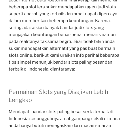
pada internet betul-betul minimal kerap kali membikin
beberapa slotters sukar mendapatkan agen judi slots
seperti apakah yang terbaik dan amat dapat dipercaya
dalam memberikan beberapa keuntungan. Karena,
sering ada sekian banyak bandar judi slots yang
menjajakan keuntungan benar-benar menarik namun
pada realitanya tak sama begitu. Biar tidak bikin anda
sukar mendapatkan alternatif yang pas buat bermain
slots online, berikut kami uraikan info perihal beberapa
tips simpel menunjuk bandar slots paling besar dan
terbaik di Indonesia, diantaranya:
Permainan Slots yang Disajikan Lebih
Lengkap
Mendapati bandar slots paling besar serta terbaik di
Indonesia sesungguhnya amat gampang sekali di mana
anda hanya butuh menegaskan dari macam-macam