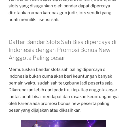
slots yang disuguhkan oleh bandar dapat dipercaya
ditetapkan aman karena agen judi slots sendiri yang
udah memiliki lisensi sah.
Daftar Bandar Slots Sah Bisa dipercaya di
Indonesia dengan Promosi Bonus New
Anggota Paling besar
Memutuskan bandar slots sah paling dipercaya di
Indonesia bukan cuma akan beri keuntungan banyak
pemain waktu sudah sah tergabung jadi peserta saja.
Dikarenakan lebih dari pada itu, tiap-tiap anggota anyar
lantas udah bisa mendapat dan rasakan keuntungannya
oleh karena ada promosi bonus new peserta paling
besar yang dijajakan atau dikasihkan.