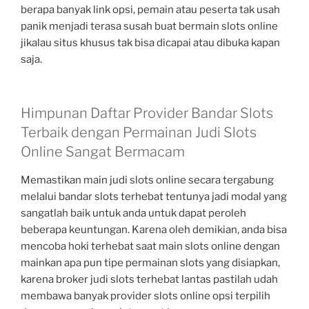
berapa banyak link opsi, pemain atau peserta tak usah
panik menjadi terasa susah buat bermain slots online
jikalau situs khusus tak bisa dicapai atau dibuka kapan
saja.
Himpunan Daftar Provider Bandar Slots
Terbaik dengan Permainan Judi Slots
Online Sangat Bermacam
Memastikan main judi slots online secara tergabung
melalui bandar slots terhebat tentunya jadi modal yang
sangatlah baik untuk anda untuk dapat peroleh
beberapa keuntungan. Karena oleh demikian, anda bisa
mencoba hoki terhebat saat main slots online dengan
mainkan apa pun tipe permainan slots yang disiapkan,
karena broker judi slots terhebat lantas pastilah udah
membawa banyak provider slots online opsi terpilih