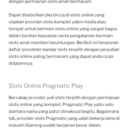
dengan permainan slots amat bermacam.
Dapat disebutkan jika biro judi slots online yang
siapkan provider slots komplet yakni media atau
tempat untuk bermain slots online yang sangat bagus
dalam berikan kepuasan serta pengalaman bermain
slots amat memberi keuntungan. Berikut ini himpunan
daftar provdider bandar slots terpilih dengan perjudian
slots online paling bermacam yang dapat anda cicipi
didalamnya:
Slots Online Pragmatic Play
Bercakap provider judi slots terpilih dengan permainan
slots online yang komplet, Pragmatic Play yaitu satu
diantara nama yang patut dimaksud begitu. Bagaimana
tak, provider slots Pragmatic yang udah bekerja lama di
industri iGaming sudah berperan besar dalam