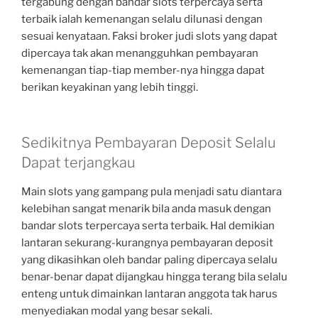
tergabung dengan bandar slots terpercaya serta
terbaik ialah kemenangan selalu dilunasi dengan
sesuai kenyataan. Faksi broker judi slots yang dapat
dipercaya tak akan menangguhkan pembayaran
kemenangan tiap-tiap member-nya hingga dapat
berikan keyakinan yang lebih tinggi.
Sedikitnya Pembayaran Deposit Selalu
Dapat terjangkau
Main slots yang gampang pula menjadi satu diantara
kelebihan sangat menarik bila anda masuk dengan
bandar slots terpercaya serta terbaik. Hal demikian
lantaran sekurang-kurangnya pembayaran deposit
yang dikasihkan oleh bandar paling dipercaya selalu
benar-benar dapat dijangkau hingga terang bila selalu
enteng untuk dimainkan lantaran anggota tak harus
menyediakan modal yang besar sekali.