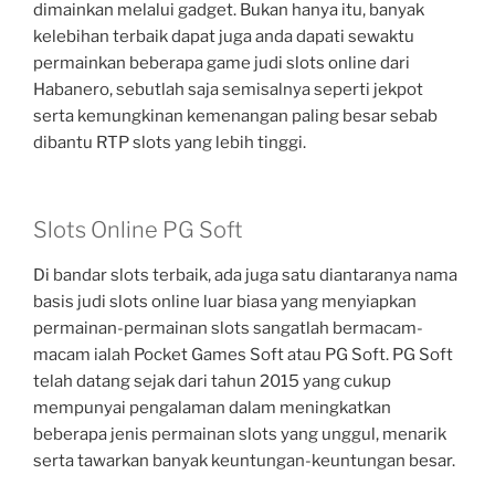
dimainkan melalui gadget. Bukan hanya itu, banyak
kelebihan terbaik dapat juga anda dapati sewaktu
permainkan beberapa game judi slots online dari
Habanero, sebutlah saja semisalnya seperti jekpot
serta kemungkinan kemenangan paling besar sebab
dibantu RTP slots yang lebih tinggi.
Slots Online PG Soft
Di bandar slots terbaik, ada juga satu diantaranya nama
basis judi slots online luar biasa yang menyiapkan
permainan-permainan slots sangatlah bermacam-
macam ialah Pocket Games Soft atau PG Soft. PG Soft
telah datang sejak dari tahun 2015 yang cukup
mempunyai pengalaman dalam meningkatkan
beberapa jenis permainan slots yang unggul, menarik
serta tawarkan banyak keuntungan-keuntungan besar.