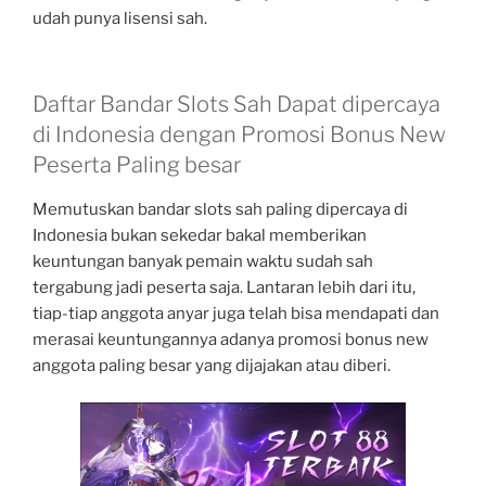
udah punya lisensi sah.
Daftar Bandar Slots Sah Dapat dipercaya
di Indonesia dengan Promosi Bonus New
Peserta Paling besar
Memutuskan bandar slots sah paling dipercaya di
Indonesia bukan sekedar bakal memberikan
keuntungan banyak pemain waktu sudah sah
tergabung jadi peserta saja. Lantaran lebih dari itu,
tiap-tiap anggota anyar juga telah bisa mendapati dan
merasai keuntungannya adanya promosi bonus new
anggota paling besar yang dijajakan atau diberi.