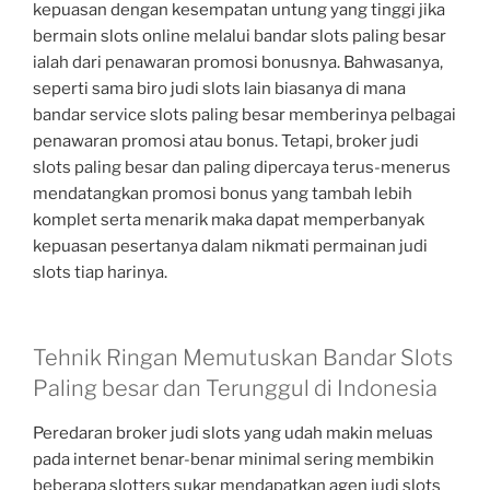
kepuasan dengan kesempatan untung yang tinggi jika
bermain slots online melalui bandar slots paling besar
ialah dari penawaran promosi bonusnya. Bahwasanya,
seperti sama biro judi slots lain biasanya di mana
bandar service slots paling besar memberinya pelbagai
penawaran promosi atau bonus. Tetapi, broker judi
slots paling besar dan paling dipercaya terus-menerus
mendatangkan promosi bonus yang tambah lebih
komplet serta menarik maka dapat memperbanyak
kepuasan pesertanya dalam nikmati permainan judi
slots tiap harinya.
Tehnik Ringan Memutuskan Bandar Slots
Paling besar dan Terunggul di Indonesia
Peredaran broker judi slots yang udah makin meluas
pada internet benar-benar minimal sering membikin
beberapa slotters sukar mendapatkan agen judi slots