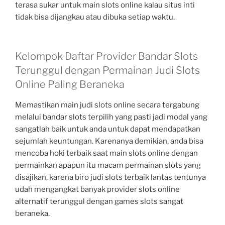
terasa sukar untuk main slots online kalau situs inti
tidak bisa dijangkau atau dibuka setiap waktu.
Kelompok Daftar Provider Bandar Slots
Terunggul dengan Permainan Judi Slots
Online Paling Beraneka
Memastikan main judi slots online secara tergabung
melalui bandar slots terpilih yang pasti jadi modal yang
sangatlah baik untuk anda untuk dapat mendapatkan
sejumlah keuntungan. Karenanya demikian, anda bisa
mencoba hoki terbaik saat main slots online dengan
permainkan apapun itu macam permainan slots yang
disajikan, karena biro judi slots terbaik lantas tentunya
udah mengangkat banyak provider slots online
alternatif terunggul dengan games slots sangat
beraneka.