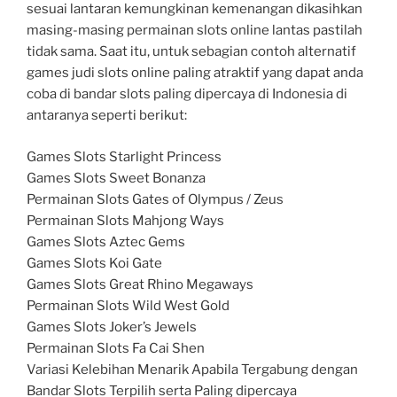
sesuai lantaran kemungkinan kemenangan dikasihkan
masing-masing permainan slots online lantas pastilah
tidak sama. Saat itu, untuk sebagian contoh alternatif
games judi slots online paling atraktif yang dapat anda
coba di bandar slots paling dipercaya di Indonesia di
antaranya seperti berikut:
Games Slots Starlight Princess
Games Slots Sweet Bonanza
Permainan Slots Gates of Olympus / Zeus
Permainan Slots Mahjong Ways
Games Slots Aztec Gems
Games Slots Koi Gate
Games Slots Great Rhino Megaways
Permainan Slots Wild West Gold
Games Slots Joker’s Jewels
Permainan Slots Fa Cai Shen
Variasi Kelebihan Menarik Apabila Tergabung dengan
Bandar Slots Terpilih serta Paling dipercaya