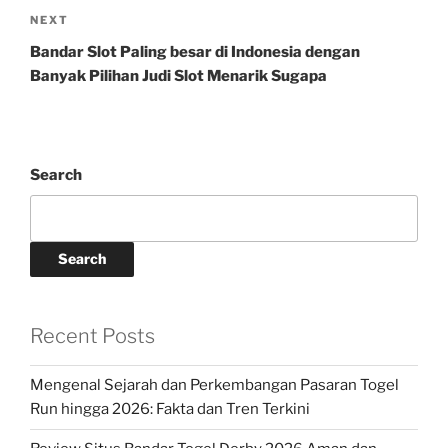
Next
NEXT
Post
Bandar Slot Paling besar di Indonesia dengan
Banyak Pilihan Judi Slot Menarik Sugapa
Search
Search
Recent Posts
Mengenal Sejarah dan Perkembangan Pasaran Togel
Run hingga 2026: Fakta dan Tren Terkini