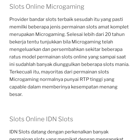
Slots Online Microgaming
Provider bandar slots terbaik sesudah itu yang pasti
memilki beberapa jenis permainan slots amat komplet
merupakan Microgaming. Selesai lebih dari 20 tahun
bekerja tentu tunjukkan bila Microgaming telah
mengeluarkan dan persembahkan sekitar beberapa
ratus model permainan slots online yang sampai saat
ini sudahlah banyak diunggulkan beberapa slots mania.
Terkecuali itu, mayoritas dari permainan slots
Microgaming normalnya punyai RTP tinggi yang
capable dalam memberinya kesempatan menang
besar.
Slots Online IDN Slots
IDN Slots datang dengan perkenalkan banyak
permainan slots yang memikat dengan mengangkat