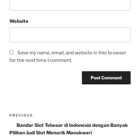
Website
Save my name, email, and website in this browser
for the next time I comment.
Post
Previous
PREVIOUS
navigation
Post
Bandar Slot Tebesar di Indonesia dengan Banyak
Pilihan Judi Slot Menarik Manokwari