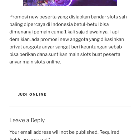
Promosi new peserta yang disiapkan bandar slots sah
paling dipercaya di Indonesia betul-betul bisa
dimenangi pemain cuma 1 kali saja diawalnya. Tapi
demikian, ada promosi new anggota yang dikasihkan
privat anggota anyar sangat beri keuntungan sebab
bisa berikan dana suntikan main slots buat peserta
anyar main slots online.
CATEGORIES
JUDI ONLINE
Leave a Reply
Your email address will not be published.
Required
fields are marked
*