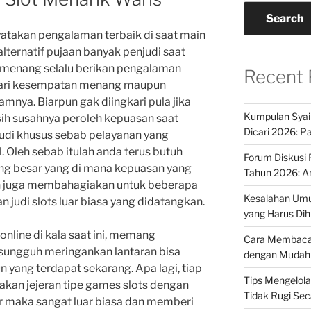
Search
atakan pengalaman terbaik di saat main
 alternatif pujaan banyak penjudi saat
a menang selalu berikan pengalaman
Recent 
dari kesempatan menang maupun
mnya. Biarpun gak diingkari pula jika
Kumpulan Syair
ih susahnya peroleh kepuasan saat
Dicari 2026: 
 judi khusus sebab pelayanan yang
. Oleh sebab itulah anda terus butuh
Forum Diskusi P
ling besar yang di mana kepuasan yang
Tahun 2026: An
n juga membahagiakan untuk beberapa
Kesalahan Um
n judi slots luar biasa yang didatangkan.
yang Harus Dih
s online di kala saat ini, memang
Cara Membaca 
 sungguh meringankan lantaran bisa
dengan Mudah u
n yang terdapat sekarang. Apa lagi, tiap
Tips Mengelola
iakan jejeran tipe games slots dengan
Tidak Rugi Sec
 maka sangat luar biasa dan memberi