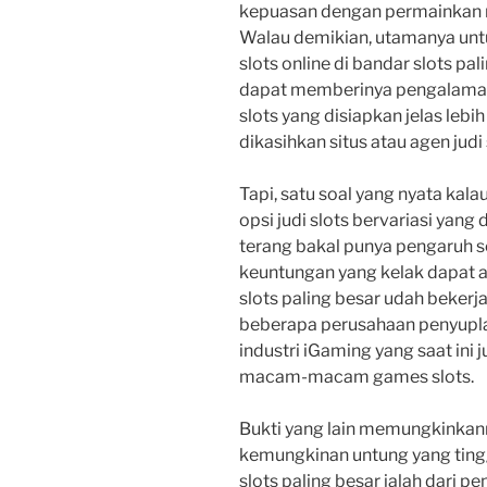
kepuasan dengan permainkan 
Walau demikian, utamanya unt
slots online di bandar slots pal
dapat memberinya pengalaman 
slots yang disiapkan jelas le
dikasihkan situs atau agen judi s
Tapi, satu soal yang nyata kal
opsi judi slots bervariasi yang 
terang bakal punya pengaruh se
keuntungan yang kelak dapat an
slots paling besar udah beke
beberapa perusahaan penyuplai 
industri iGaming yang saat ini
macam-macam games slots.
Bukti yang lain memungkinkan
kemungkinan untung yang tinggi
slots paling besar ialah dari 