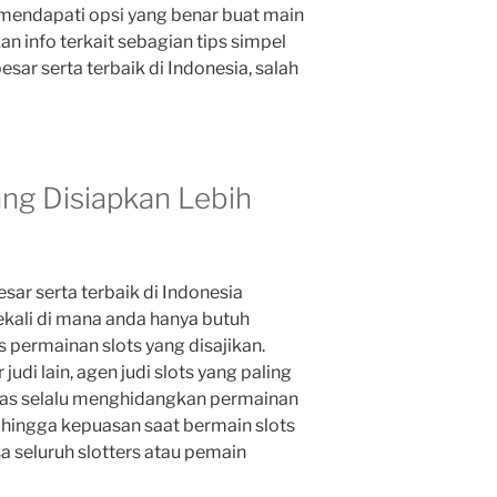
mendapati opsi yang benar buat main
kan info terkait sebagian tips simpel
sar serta terbaik di Indonesia, salah
ng Disiapkan Lebih
sar serta terbaik di Indonesia
kali di mana anda hanya butuh
 permainan slots yang disajikan.
udi lain, agen judi slots yang paling
elas selalu menghidangkan permainan
 hingga kepuasan saat bermain slots
sa seluruh slotters atau pemain