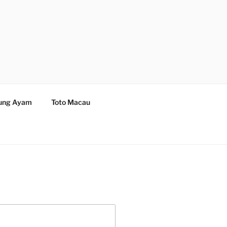
ung Ayam
Toto Macau