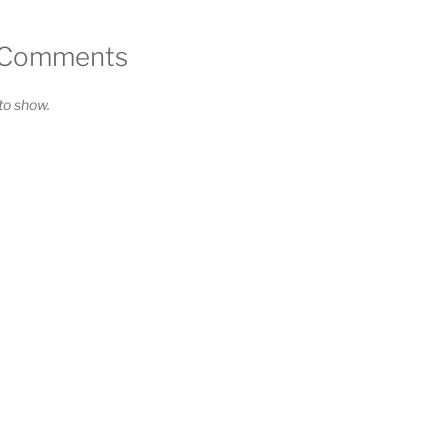
 Comments
o show.