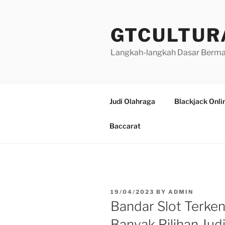
Skip
to
GTCULTUR
content
Langkah-langkah Dasar Bermai
Judi Olahraga
Blackjack Onli
Baccarat
POSTED
19/04/2023
BY
ADMIN
ON
Bandar Slot Terken
Banyak Pilihan Jud