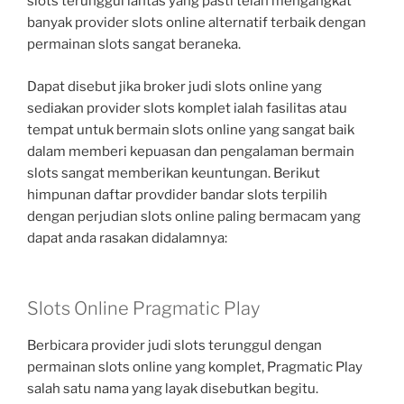
slots terunggul lantas yang pasti telah mengangkat
banyak provider slots online alternatif terbaik dengan
permainan slots sangat beraneka.
Dapat disebut jika broker judi slots online yang
sediakan provider slots komplet ialah fasilitas atau
tempat untuk bermain slots online yang sangat baik
dalam memberi kepuasan dan pengalaman bermain
slots sangat memberikan keuntungan. Berikut
himpunan daftar provdider bandar slots terpilih
dengan perjudian slots online paling bermacam yang
dapat anda rasakan didalamnya:
Slots Online Pragmatic Play
Berbicara provider judi slots terunggul dengan
permainan slots online yang komplet, Pragmatic Play
salah satu nama yang layak disebutkan begitu.