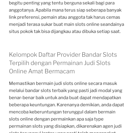
begitu penting yang tentu berguna sekali bagi para
anggotanya. Apabila mana terus siap seberapa banyak
link preferensi, pemain atau anggota tak harus cemas
menjadi terasa sukar buat main slots online seandainya
situs pokok tak bisa dijangkau atau dibuka setiap saat.
Kelompok Daftar Provider Bandar Slots
Terpilih dengan Permainan Judi Slots
Online Amat Bermacam
Memastikan bermain judi slots online secara masuk
melalui bandar slots terbaik yang pasti jadi modal yang
benar-benar baik untuk anda buat dapat mendapatkan
beberapa keuntungan. Karenanya demikian, anda dapat
mencoba keberuntungan terunggul dalam bermain
slots online dengan permainkan apa saja type
permainan slots yang disiapkan, dikarenakan agen judi