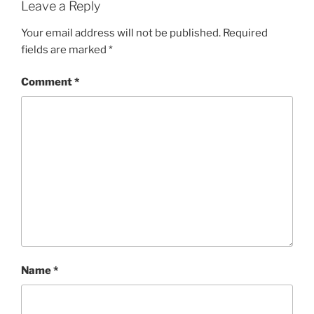
Leave a Reply
Your email address will not be published.
Required
fields are marked
*
Comment
*
Name
*