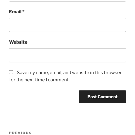
Email
*
Website
Save my name, email, and website in this browser
for the next time I comment.
Post
Previous
PREVIOUS