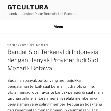
Skip
GTCULTURA
to
Langkah-langkah Dasar Bermain Judi Baccarat
content
Menu
POSTED
17/05/2023
BY
ADMIN
ON
Bandar Slot Terkenal di Indonesia
dengan Banyak Provider Judi Slot
Menarik Botawa
Sudahlah banyak bettor yang menunjukkan
pengalaman terbaik saat bermain judi slots online.
Slots menjadi opsi favorite banyak penjudi di saat main
taruhan online lantaran menang selalu memberinya
pengalaman yang paling memberi kepuasan tidak tahu
dari kesempatan menang maupun keuntungan yang