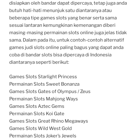
disiapkan oleh bandar dapat dipercaya, tetap juga anda
butuh hati-hati menunjuk satu diantaranya atau
beberapa tipe games slots yang benar serta sama
sesuai lantaran kemungkinan kemenangan diberi
masing-masing permainan slots online juga jelas tidak
sama. Dalam pada itu, untuk contoh-contoh alternatif
games judi slots online paling bagus yang dapat anda
coba di bandar slots bisa dipercaya di Indonesia
diantaranya seperti berikut:
Games Slots Starlight Princess
Permainan Slots Sweet Bonanza
Games Slots Gates of Olympus / Zeus
Permainan Slots Mahjong Ways
Games Slots Aztec Gems
Permainan Slots Koi Gate
Games Slots Great Rhino Megaways
Games Slots Wild West Gold
Permainan Slots Joker’s Jewels