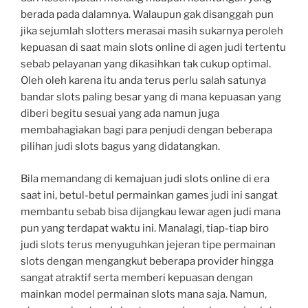
berada pada dalamnya. Walaupun gak disanggah pun
jika sejumlah slotters merasai masih sukarnya peroleh
kepuasan di saat main slots online di agen judi tertentu
sebab pelayanan yang dikasihkan tak cukup optimal.
Oleh oleh karena itu anda terus perlu salah satunya
bandar slots paling besar yang di mana kepuasan yang
diberi begitu sesuai yang ada namun juga
membahagiakan bagi para penjudi dengan beberapa
pilihan judi slots bagus yang didatangkan.
Bila memandang di kemajuan judi slots online di era
saat ini, betul-betul permainkan games judi ini sangat
membantu sebab bisa dijangkau lewar agen judi mana
pun yang terdapat waktu ini. Manalagi, tiap-tiap biro
judi slots terus menyuguhkan jejeran tipe permainan
slots dengan mengangkut beberapa provider hingga
sangat atraktif serta memberi kepuasan dengan
mainkan model permainan slots mana saja. Namun,