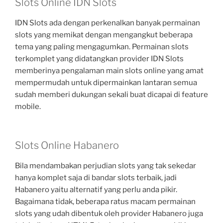
Slots Online IDN Slots
IDN Slots ada dengan perkenalkan banyak permainan
slots yang memikat dengan mengangkut beberapa
tema yang paling mengagumkan. Permainan slots
terkomplet yang didatangkan provider IDN Slots
memberinya pengalaman main slots online yang amat
mempermudah untuk dipermainkan lantaran semua
sudah memberi dukungan sekali buat dicapai di feature
mobile.
Slots Online Habanero
Bila mendambakan perjudian slots yang tak sekedar
hanya komplet saja di bandar slots terbaik, jadi
Habanero yaitu alternatif yang perlu anda pikir.
Bagaimana tidak, beberapa ratus macam permainan
slots yang udah dibentuk oleh provider Habanero juga