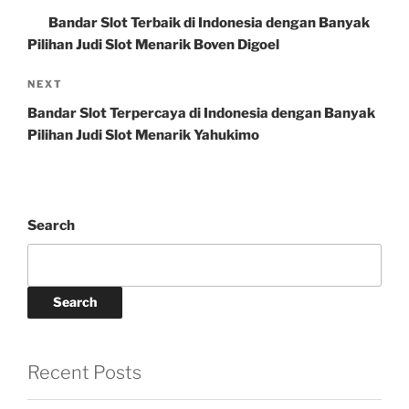
navigation
Post
Bandar Slot Terbaik di Indonesia dengan Banyak
Pilihan Judi Slot Menarik Boven Digoel
Next
NEXT
Post
Bandar Slot Terpercaya di Indonesia dengan Banyak
Pilihan Judi Slot Menarik Yahukimo
Search
Search
Recent Posts