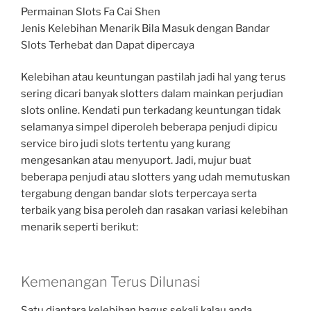
Permainan Slots Fa Cai Shen
Jenis Kelebihan Menarik Bila Masuk dengan Bandar
Slots Terhebat dan Dapat dipercaya
Kelebihan atau keuntungan pastilah jadi hal yang terus
sering dicari banyak slotters dalam mainkan perjudian
slots online. Kendati pun terkadang keuntungan tidak
selamanya simpel diperoleh beberapa penjudi dipicu
service biro judi slots tertentu yang kurang
mengesankan atau menyuport. Jadi, mujur buat
beberapa penjudi atau slotters yang udah memutuskan
tergabung dengan bandar slots terpercaya serta
terbaik yang bisa peroleh dan rasakan variasi kelebihan
menarik seperti berikut:
Kemenangan Terus Dilunasi
Satu diantara kelebihan bagus sekali kalau anda