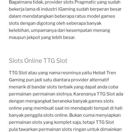
Bagaimana tidak, provider slots Pragmatic yang sudah
bekerja lama di industri iGaming sudah berperan besar
dalam mendatangkan beberapa ratus model games
slots dengan digotong oleh seberapa banyak
kelebihan, umpamanya dari kesempatan menang
maupun jekpot yang lebih besar.
Slots Online TTG Slot
TTG Slot atau yang nama resminya yaitu Hebat Tren
Gaming pun jadi satu diantara provider alternatif
menarik di bandar slots terbaik yang dapat anda coba
permainan-permainan slotnya. Karenanya TTG Slot ada
dengan mengangkat beraneka banyak games slots
online yang membuat saat ini mendapati tempat di hati
banyak penggila slots online. Bukan cuma menyiapkan
permainan slots yang komplet saja, tetapi TTG Slot
pula tawarkan permainan slots ringan untuk dimainkan