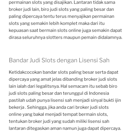
permainan slots yang disajikan. Lantaran tidak sama
broker judi lain, biro judi slots yang paling besar dan
paling dipercaya tentu terus menyajikan permainan
slots yang semakin lebih komplet maka dari itu
kepuasan saat bermain slots online juga semakin dapat
dirasa seluruhnya slotters maupun pemain didalamnya.
Bandar Judi Slots dengan Lisensi Sah
Ketidakcocokan bandar slots paling besar serta dapat
dipercaya yang amat jelas dibanding broker judi slots
lain ialah dari legalitsnya. Hal semacam itu sebab biro
judi slots paling besar dan terunggul di Indonesia
pastilah udah punya lisensi sah menjadi sinyal bukti ijin
bekerja . Sehingga, jika anda cari broker judi slots
online yang bakal menjadi tempat bermain slots,
tentukan broker judi yang sudah miliki lisensi sah
lantaran ditegaskan aman namun juga dapat dipercaya.