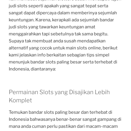
judi slots seperti apakah yang sangat tepat serta
sangat dapat dipercaya dalam memberinya sejumlah
keuntungan. Karena, kerapkali ada sejumlah bandar
judi slots yang tawarkan keuntungan amat
menggairahkan tapi sebetulnya tak sama begitu.
Supaya tak membuat anda susah mendapatkan
alternatif yang cocok untuk main slots online, berikut
kami jelaskan info berkaitan sebagian tips simpel
menunjuk bandar slots paling besar serta terhebat di
Indonesia, diantaranya:
Permainan Slots yang Disajikan Lebih
Komplet
Temukan bandar slots paling besar dan terhebat di
Indonesia bahwasanya benar-benar sangat gampang di
mana anda cuman perlu pastikan dari macam-macam