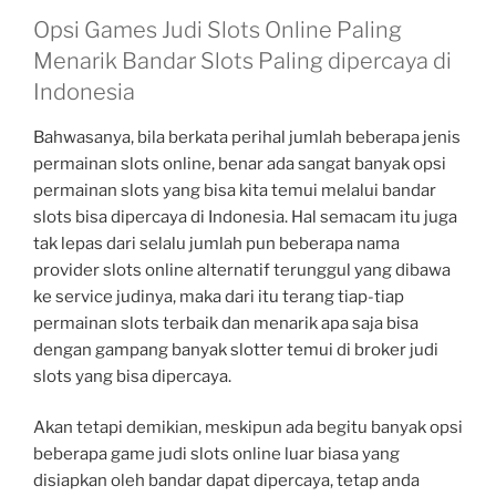
Opsi Games Judi Slots Online Paling
Menarik Bandar Slots Paling dipercaya di
Indonesia
Bahwasanya, bila berkata perihal jumlah beberapa jenis
permainan slots online, benar ada sangat banyak opsi
permainan slots yang bisa kita temui melalui bandar
slots bisa dipercaya di Indonesia. Hal semacam itu juga
tak lepas dari selalu jumlah pun beberapa nama
provider slots online alternatif terunggul yang dibawa
ke service judinya, maka dari itu terang tiap-tiap
permainan slots terbaik dan menarik apa saja bisa
dengan gampang banyak slotter temui di broker judi
slots yang bisa dipercaya.
Akan tetapi demikian, meskipun ada begitu banyak opsi
beberapa game judi slots online luar biasa yang
disiapkan oleh bandar dapat dipercaya, tetap anda