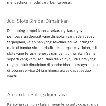
menyediakan modal yang begitu besar.
Judi Slots Simpel Dimainkan
Disamping simpel karena sekurang-kurangnya
pembayaran deposit yang disiapkan sangatlah dapat
terjangkau, kelebihan yang sekalian jadi keuntungan
main di bandar slots terbaik serta terpercaya ialah judi
slots yang terus-menerus gampang dimainkan. Sama
seperti yang kami sebutkan diawalnya, judi slots yang
ringan untuk dimainkan di bandar bisa dipercaya sebab
ditopang service 24 jam hingga akses dapat setiap
waktu.
Aman dan Paling dipercaya
Kelebihan yang gak kalah menariknya untuk dapat anda