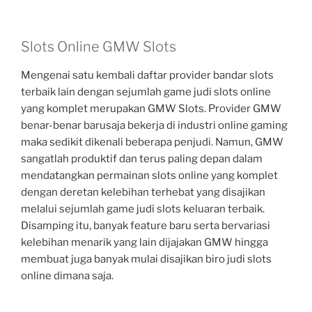
Slots Online GMW Slots
Mengenai satu kembali daftar provider bandar slots
terbaik lain dengan sejumlah game judi slots online
yang komplet merupakan GMW Slots. Provider GMW
benar-benar barusaja bekerja di industri online gaming
maka sedikit dikenali beberapa penjudi. Namun, GMW
sangatlah produktif dan terus paling depan dalam
mendatangkan permainan slots online yang komplet
dengan deretan kelebihan terhebat yang disajikan
melalui sejumlah game judi slots keluaran terbaik.
Disamping itu, banyak feature baru serta bervariasi
kelebihan menarik yang lain dijajakan GMW hingga
membuat juga banyak mulai disajikan biro judi slots
online dimana saja.