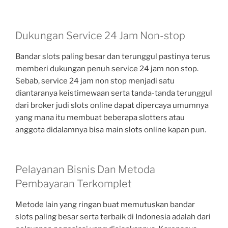
Dukungan Service 24 Jam Non-stop
Bandar slots paling besar dan terunggul pastinya terus
memberi dukungan penuh service 24 jam non stop.
Sebab, service 24 jam non stop menjadi satu
diantaranya keistimewaan serta tanda-tanda terunggul
dari broker judi slots online dapat dipercaya umumnya
yang mana itu membuat beberapa slotters atau
anggota didalamnya bisa main slots online kapan pun.
Pelayanan Bisnis Dan Metoda
Pembayaran Terkomplet
Metode lain yang ringan buat memutuskan bandar
slots paling besar serta terbaik di Indonesia adalah dari