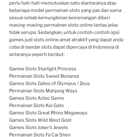
perlu hati-hati memutuskan satu diantaranya atau
beberapa model permainan slots yang pas dan sama
sesuai sebab kemungkinan kemenangan diberi
masing-masing permainan slots online lantas jelas
tidak serupa. Sedangkan, untuk contoh-contoh opsi
games judi slots online amat atraktif yang dapat anda
coba di bandar slots dapat dipercaya di Indonesia di
antaranya seperti berikut:
Games Slots Starlight Princess
Permainan Slots Sweet Bonanza
Games Slots Gates of Olympus / Zeus
Permainan Slots Mahjong Ways
Games Slots Aztec Gems
Permainan Slots Koi Gate
Games Slots Great Rhino Megaways
Games Slots Wild West Gold
Games Slots Joker’s Jewels
Permainan Slots Fa Cai Shen