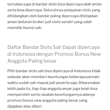
temukan juga di bandar slots bisa dipercaya ialah aman
serta bisa dipercaya. Seluruhnya pelayanan slots yang
dihidangkan oleh bandar paling dipercaya ditetapkan
aman lantaran broker judi slots sendiri yang udah
memiliki lisensi sah.
Daftar Bandar Slots Sah Dapat dipercaya
di Indonesia dengan Promosi Bonus New
Anggota Paling besar
Pilih bandar slots sah bisa dipercaya di Indonesia tidak
sekedar akan memberi keuntungan beberapa pemain
waktu sudah sah masuk jadi peserta saja. Dikarenakan
lebih pada itu, tiap-tiap anggota anyar juga telah bisa
memperoleh serta rasakan keuntungannya adanya
promosi bonus new anggota paling besar yang
dijajakan atau diberi.