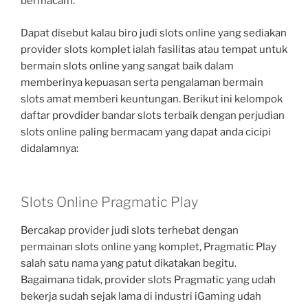
bermacam.
Dapat disebut kalau biro judi slots online yang sediakan
provider slots komplet ialah fasilitas atau tempat untuk
bermain slots online yang sangat baik dalam
memberinya kepuasan serta pengalaman bermain
slots amat memberi keuntungan. Berikut ini kelompok
daftar provdider bandar slots terbaik dengan perjudian
slots online paling bermacam yang dapat anda cicipi
didalamnya:
Slots Online Pragmatic Play
Bercakap provider judi slots terhebat dengan
permainan slots online yang komplet, Pragmatic Play
salah satu nama yang patut dikatakan begitu.
Bagaimana tidak, provider slots Pragmatic yang udah
bekerja sudah sejak lama di industri iGaming udah