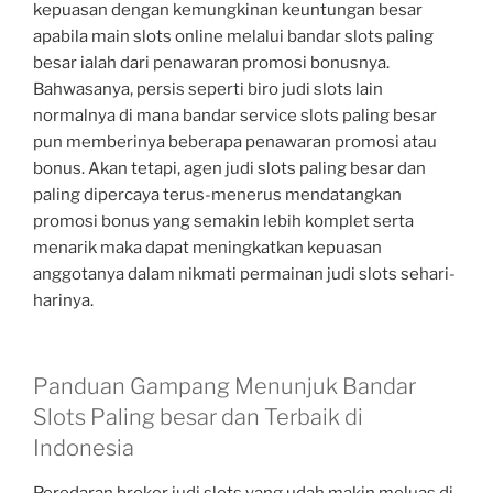
kepuasan dengan kemungkinan keuntungan besar
apabila main slots online melalui bandar slots paling
besar ialah dari penawaran promosi bonusnya.
Bahwasanya, persis seperti biro judi slots lain
normalnya di mana bandar service slots paling besar
pun memberinya beberapa penawaran promosi atau
bonus. Akan tetapi, agen judi slots paling besar dan
paling dipercaya terus-menerus mendatangkan
promosi bonus yang semakin lebih komplet serta
menarik maka dapat meningkatkan kepuasan
anggotanya dalam nikmati permainan judi slots sehari-
harinya.
Panduan Gampang Menunjuk Bandar
Slots Paling besar dan Terbaik di
Indonesia