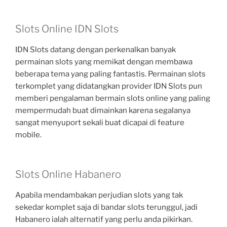
Slots Online IDN Slots
IDN Slots datang dengan perkenalkan banyak
permainan slots yang memikat dengan membawa
beberapa tema yang paling fantastis. Permainan slots
terkomplet yang didatangkan provider IDN Slots pun
memberi pengalaman bermain slots online yang paling
mempermudah buat dimainkan karena segalanya
sangat menyuport sekali buat dicapai di feature
mobile.
Slots Online Habanero
Apabila mendambakan perjudian slots yang tak
sekedar komplet saja di bandar slots terunggul, jadi
Habanero ialah alternatif yang perlu anda pikirkan.