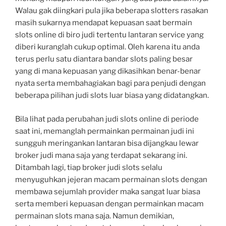
Walau gak diingkari pula jika beberapa slotters rasakan
masih sukarnya mendapat kepuasan saat bermain
slots online di biro judi tertentu lantaran service yang
diberi kuranglah cukup optimal. Oleh karena itu anda
terus perlu satu diantara bandar slots paling besar
yang di mana kepuasan yang dikasihkan benar-benar
nyata serta membahagiakan bagi para penjudi dengan
beberapa pilihan judi slots luar biasa yang didatangkan.
Bila lihat pada perubahan judi slots online di periode
saat ini, memanglah permainkan permainan judi ini
sungguh meringankan lantaran bisa dijangkau lewar
broker judi mana saja yang terdapat sekarang ini.
Ditambah lagi, tiap broker judi slots selalu
menyuguhkan jejeran macam permainan slots dengan
membawa sejumlah provider maka sangat luar biasa
serta memberi kepuasan dengan permainkan macam
permainan slots mana saja. Namun demikian,