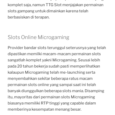
komplet saja, namun TTG Slot menjajakan permainan
slots gampang untuk dimainkan karena telah
berbasiskan di terapan.
Slots Online Microgaming
Provider bandar slots terunggul seterusnya yang telah
dipastikan memilki macam-macam permainan slots
sangatlah komplet yakni Microgaming. Seusai lebih
pada 20 tahun bekerja sudah pasti memperlihatkan
kalaupun Microgaming telah me-launching serta
menyembahkan sekitar beberapa ratus macam
permainan slots online yang sampai saat ini telah
banyak diunggulkan beberapa slots mania. Disamping
itu, mayoritas dari permainan slots Microgaming
biasanya memiliki RTP tinggi yang capable dalam
memberinya kesempatan menang besar.