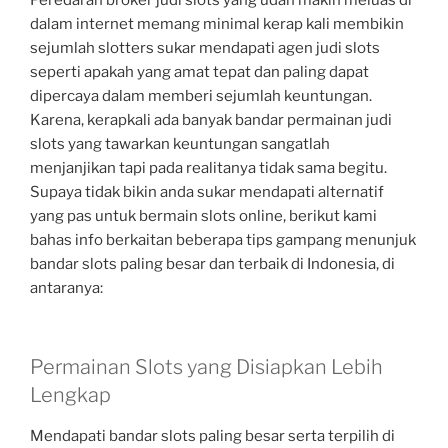
Peredaran broker judi slots yang udah makin meluas di
dalam internet memang minimal kerap kali membikin
sejumlah slotters sukar mendapati agen judi slots
seperti apakah yang amat tepat dan paling dapat
dipercaya dalam memberi sejumlah keuntungan.
Karena, kerapkali ada banyak bandar permainan judi
slots yang tawarkan keuntungan sangatlah
menjanjikan tapi pada realitanya tidak sama begitu.
Supaya tidak bikin anda sukar mendapati alternatif
yang pas untuk bermain slots online, berikut kami
bahas info berkaitan beberapa tips gampang menunjuk
bandar slots paling besar dan terbaik di Indonesia, di
antaranya:
Permainan Slots yang Disiapkan Lebih
Lengkap
Mendapati bandar slots paling besar serta terpilih di