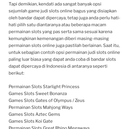
Tapi demikian, kendati ada sangat banyak opsi
sejumlah game judi slots online bagus yang disiapkan
oleh bandar dapat dipercaya, tetap juga anda perlu hati-
hati pilih satu diantaranya atau beberapa macam
permainan slots yang pas serta sama sesuai karena
kemungkinan kemenangan diberi masing-masing
permainan slots online juga pastilah berlainan. Saat itu,
untuk sebagian contoh opsi permainan judi slots online
paling luar biasa yang dapat anda coba di bandar slots
dapat dipercaya di Indonesia di antaranya seperti
berikut:
Permainan Slots Starlight Princess
Games Slots Sweet Bonanza
Games Slots Gates of Olympus / Zeus
Permainan Slots Mahjong Ways
Games Slots Aztec Gems
Games Slots Koi Gate
Permainan Slots Great Rhino Megaways