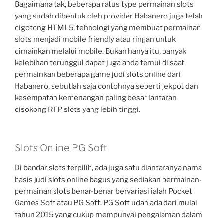
Bagaimana tak, beberapa ratus type permainan slots
yang sudah dibentuk oleh provider Habanero juga telah
digotong HTML5, tehnologi yang membuat permainan
slots menjadi mobile friendly atau ringan untuk
dimainkan melalui mobile. Bukan hanya itu, banyak
kelebihan terunggul dapat juga anda temui di saat
permainkan beberapa game judi slots online dari
Habanero, sebutlah saja contohnya seperti jekpot dan
kesempatan kemenangan paling besar lantaran
disokong RTP slots yang lebih tinggi.
Slots Online PG Soft
Di bandar slots terpilih, ada juga satu diantaranya nama
basis judi slots online bagus yang sediakan permainan-
permainan slots benar-benar bervariasi ialah Pocket
Games Soft atau PG Soft. PG Soft udah ada dari mulai
tahun 2015 yang cukup mempunyai pengalaman dalam