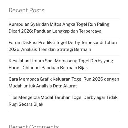
Recent Posts
Kumpulan Syair dan Mitos Angka Togel Run Paling
Dicari 2026: Panduan Lengkap dan Terpercaya
Forum Diskusi Prediksi Togel Derby Terbesar di Tahun
2026: Analisis Tren dan Strategi Bermain
Kesalahan Umum Saat Memasang Togel Derby yang
Harus Dihindari: Panduan Bermain Bijak
Cara Membaca Grafik Keluaran Togel Run 2026 dengan
Mudah untuk Analisis Data Akurat
Tips Mengelola Modal Taruhan Togel Derby agar Tidak
Rugi Secara Bijak
Recent Comments