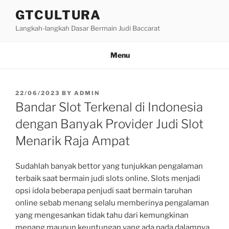
Skip
GTCULTURA
to
Langkah-langkah Dasar Bermain Judi Baccarat
content
Menu
POSTED
22/06/2023
BY
ADMIN
ON
Bandar Slot Terkenal di Indonesia
dengan Banyak Provider Judi Slot
Menarik Raja Ampat
Sudahlah banyak bettor yang tunjukkan pengalaman
terbaik saat bermain judi slots online. Slots menjadi
opsi idola beberapa penjudi saat bermain taruhan
online sebab menang selalu memberinya pengalaman
yang mengesankan tidak tahu dari kemungkinan
menang maupun keuntungan yang ada pada dalamnya.