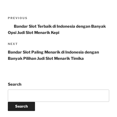
Post
Previous
PREVIOUS
navigation
Post
Bandar Slot Terbaik di Indonesia dengan Banyak
Opsi Judi Slot Menarik Kepi
Next
NEXT
Post
Bandar Slot Paling Menarik di Indonesia dengan
Banyak Pilihan Judi Slot Menarik Timika
Search
Search