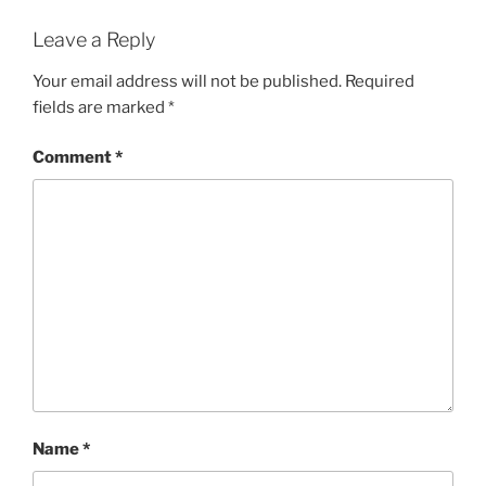
Leave a Reply
Your email address will not be published.
Required
fields are marked
*
Comment
*
Name
*