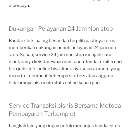
dipercaya.
Dukungan Pelayanan 24 Jam Non stop
Bandar slots paling besar dan terpilih pastinya terus
memberikan dukungan penuh pelayanan 24 jam non
stop. Sebab, service 24 jam non stop menjadi satu
diantaranya keistimewaan dan tanda-tanda terpilih dari
biro judi slots online bisa dipercaya secara umum yang
mana itu membuat beberapa slotters atau anggota
didalamnya bisa main slots online kapan pun.
Service Transaksi bisnis Bersama Metoda
Pembayaran Terkomplet
Langkah lain yang ringan untuk menunjuk bandar slots