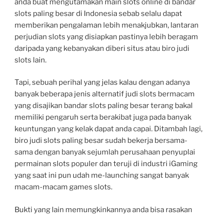
anda buat mengutamakan main slots online di bandar
slots paling besar di Indonesia sebab selalu dapat
memberikan pengalaman lebih menakjubkan, lantaran
perjudian slots yang disiapkan pastinya lebih beragam
daripada yang kebanyakan diberi situs atau biro judi
slots lain.
Tapi, sebuah perihal yang jelas kalau dengan adanya
banyak beberapa jenis alternatif judi slots bermacam
yang disajikan bandar slots paling besar terang bakal
memiliki pengaruh serta berakibat juga pada banyak
keuntungan yang kelak dapat anda capai. Ditambah lagi,
biro judi slots paling besar sudah bekerja bersama-
sama dengan banyak sejumlah perusahaan penyuplai
permainan slots populer dan teruji di industri iGaming
yang saat ini pun udah me-launching sangat banyak
macam-macam games slots.
Bukti yang lain memungkinkannya anda bisa rasakan