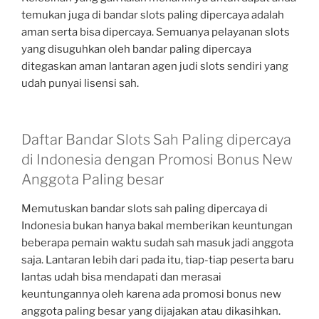
temukan juga di bandar slots paling dipercaya adalah
aman serta bisa dipercaya. Semuanya pelayanan slots
yang disuguhkan oleh bandar paling dipercaya
ditegaskan aman lantaran agen judi slots sendiri yang
udah punyai lisensi sah.
Daftar Bandar Slots Sah Paling dipercaya
di Indonesia dengan Promosi Bonus New
Anggota Paling besar
Memutuskan bandar slots sah paling dipercaya di
Indonesia bukan hanya bakal memberikan keuntungan
beberapa pemain waktu sudah sah masuk jadi anggota
saja. Lantaran lebih dari pada itu, tiap-tiap peserta baru
lantas udah bisa mendapati dan merasai
keuntungannya oleh karena ada promosi bonus new
anggota paling besar yang dijajakan atau dikasihkan.