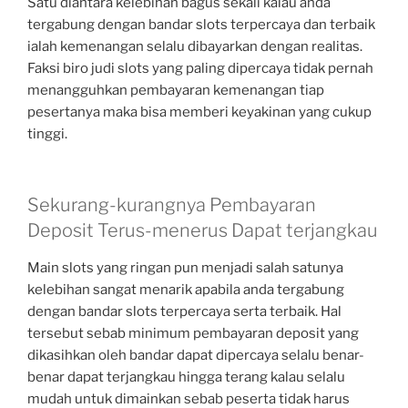
Satu diantara kelebihan bagus sekali kalau anda
tergabung dengan bandar slots terpercaya dan terbaik
ialah kemenangan selalu dibayarkan dengan realitas.
Faksi biro judi slots yang paling dipercaya tidak pernah
menangguhkan pembayaran kemenangan tiap
pesertanya maka bisa memberi keyakinan yang cukup
tinggi.
Sekurang-kurangnya Pembayaran
Deposit Terus-menerus Dapat terjangkau
Main slots yang ringan pun menjadi salah satunya
kelebihan sangat menarik apabila anda tergabung
dengan bandar slots terpercaya serta terbaik. Hal
tersebut sebab minimum pembayaran deposit yang
dikasihkan oleh bandar dapat dipercaya selalu benar-
benar dapat terjangkau hingga terang kalau selalu
mudah untuk dimainkan sebab peserta tidak harus