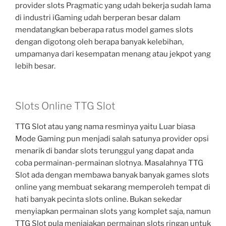
provider slots Pragmatic yang udah bekerja sudah lama
di industri iGaming udah berperan besar dalam
mendatangkan beberapa ratus model games slots
dengan digotong oleh berapa banyak kelebihan,
umpamanya dari kesempatan menang atau jekpot yang
lebih besar.
Slots Online TTG Slot
TTG Slot atau yang nama resminya yaitu Luar biasa
Mode Gaming pun menjadi salah satunya provider opsi
menarik di bandar slots terunggul yang dapat anda
coba permainan-permainan slotnya. Masalahnya TTG
Slot ada dengan membawa banyak banyak games slots
online yang membuat sekarang memperoleh tempat di
hati banyak pecinta slots online. Bukan sekedar
menyiapkan permainan slots yang komplet saja, namun
TTG Slot pula menjajakan permainan slots ringan untuk