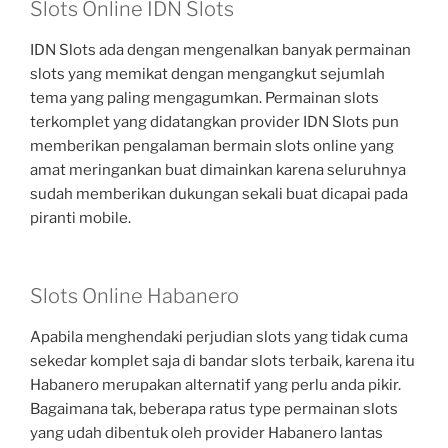
Slots Online IDN Slots
IDN Slots ada dengan mengenalkan banyak permainan
slots yang memikat dengan mengangkut sejumlah
tema yang paling mengagumkan. Permainan slots
terkomplet yang didatangkan provider IDN Slots pun
memberikan pengalaman bermain slots online yang
amat meringankan buat dimainkan karena seluruhnya
sudah memberikan dukungan sekali buat dicapai pada
piranti mobile.
Slots Online Habanero
Apabila menghendaki perjudian slots yang tidak cuma
sekedar komplet saja di bandar slots terbaik, karena itu
Habanero merupakan alternatif yang perlu anda pikir.
Bagaimana tak, beberapa ratus type permainan slots
yang udah dibentuk oleh provider Habanero lantas