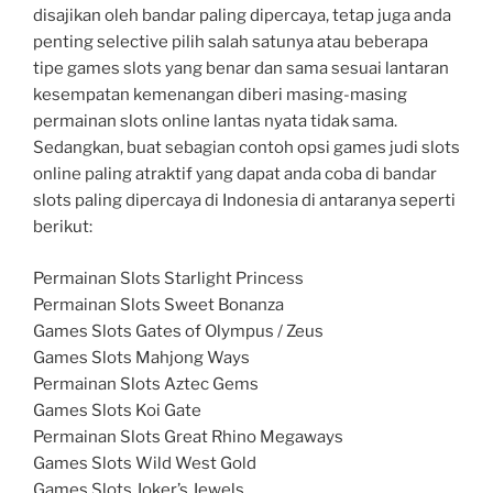
disajikan oleh bandar paling dipercaya, tetap juga anda
penting selective pilih salah satunya atau beberapa
tipe games slots yang benar dan sama sesuai lantaran
kesempatan kemenangan diberi masing-masing
permainan slots online lantas nyata tidak sama.
Sedangkan, buat sebagian contoh opsi games judi slots
online paling atraktif yang dapat anda coba di bandar
slots paling dipercaya di Indonesia di antaranya seperti
berikut:
Permainan Slots Starlight Princess
Permainan Slots Sweet Bonanza
Games Slots Gates of Olympus / Zeus
Games Slots Mahjong Ways
Permainan Slots Aztec Gems
Games Slots Koi Gate
Permainan Slots Great Rhino Megaways
Games Slots Wild West Gold
Games Slots Joker’s Jewels