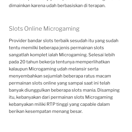
dimainkan karena udah berbasiskan di terapan.
Slots Online Microgaming
Provider bandar slots terbaik sesudah itu yang sudah
tentu memilki beberapa jenis permainan slots
sangatlah komplet ialah Microgaming. Selesai lebih
pada 20 tahun bekerja tentunya memperlihatkan
kalaupun Microgaming udah melansir serta
menyembahkan sejumlah beberapa ratus macam
permainan slots online yang sampai saat ini telah
banyak diunggulkan beberapa slots mania. Disamping
itu, kebanyakan dari permainan slots Microgaming
kebanyakan miliki RTP tinggi yang capable dalam
berikan kesempatan menang besar.