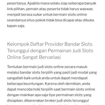
pesertanya. Apabila mana selalu siap seberapa banyak
link pilihan, pemain atau peserta tidak harus waswas
menjadi berasa sukar untuk bermain slots online
seandainya situs pokok tidak bisa dicapai atau dibuka
kapan saja.
Kelompok Daftar Provider Bandar Slots
Terunggul dengan Permainan Judi Slots
Online Sangat Bervariasi
Tentukan bermain judi slots online secara masuk
melalui bandar slots terpilih yang pasti jadi modal yang
sangatlah baik untuk anda untuk dapat mendapat
beberapa keuntungan. Karena oleh demikian, anda
dapat mencoba hoki terpilih saat bermain slots online
dengan mainkan apa saja tipe permainan slots yang
disiapkan, dikarenakan broker judi slots terunggul