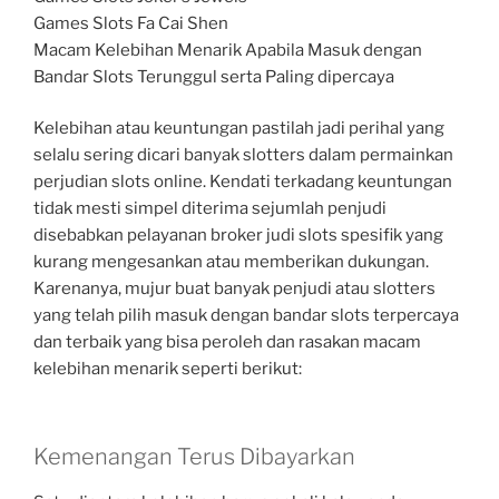
Games Slots Fa Cai Shen
Macam Kelebihan Menarik Apabila Masuk dengan
Bandar Slots Terunggul serta Paling dipercaya
Kelebihan atau keuntungan pastilah jadi perihal yang
selalu sering dicari banyak slotters dalam permainkan
perjudian slots online. Kendati terkadang keuntungan
tidak mesti simpel diterima sejumlah penjudi
disebabkan pelayanan broker judi slots spesifik yang
kurang mengesankan atau memberikan dukungan.
Karenanya, mujur buat banyak penjudi atau slotters
yang telah pilih masuk dengan bandar slots terpercaya
dan terbaik yang bisa peroleh dan rasakan macam
kelebihan menarik seperti berikut:
Kemenangan Terus Dibayarkan