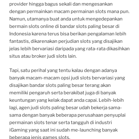
provider hingga bagus sekali dan mengesankan
dengan permainkan macam permainan slots mana pun.
Namun, utamanya buat anda untuk mengedepankan
bermain slots online di bandar slots paling besar di
Indonesia karena terus bisa berikan pengalaman lebih
fantastis, dikarenakan perjudian slots yang disajikan
jelas lebih bervariasi daripada yang rata-rata dikasihkan
situs atau broker judi slots lain.
Tapi, satu perihal yang tentu kalau dengan adanya
banyak macam-macam opsi judi slots bervariasi yang
disajikan bandar slots paling besar terang akan
memiliki pengaruh serta berakibat juga di banyak
keuntungan yang kelak dapat anda capai. Lebih-lebih
lagi, agen judi slots paling besar udah bekerja sama-
sama dengan banyak beberapa perusahaan penyuplai
permainan slots tenar serta tangguh di industri
iGaming yang saat ini sudah me-launching banyak
beberapa jenis games slots.