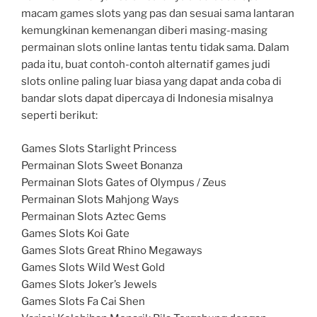
macam games slots yang pas dan sesuai sama lantaran
kemungkinan kemenangan diberi masing-masing
permainan slots online lantas tentu tidak sama. Dalam
pada itu, buat contoh-contoh alternatif games judi
slots online paling luar biasa yang dapat anda coba di
bandar slots dapat dipercaya di Indonesia misalnya
seperti berikut:
Games Slots Starlight Princess
Permainan Slots Sweet Bonanza
Permainan Slots Gates of Olympus / Zeus
Permainan Slots Mahjong Ways
Permainan Slots Aztec Gems
Games Slots Koi Gate
Games Slots Great Rhino Megaways
Games Slots Wild West Gold
Games Slots Joker’s Jewels
Games Slots Fa Cai Shen