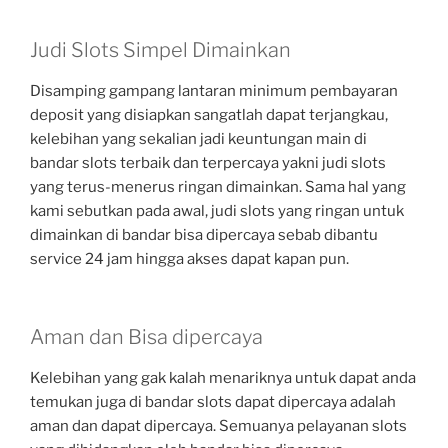
Judi Slots Simpel Dimainkan
Disamping gampang lantaran minimum pembayaran
deposit yang disiapkan sangatlah dapat terjangkau,
kelebihan yang sekalian jadi keuntungan main di
bandar slots terbaik dan terpercaya yakni judi slots
yang terus-menerus ringan dimainkan. Sama hal yang
kami sebutkan pada awal, judi slots yang ringan untuk
dimainkan di bandar bisa dipercaya sebab dibantu
service 24 jam hingga akses dapat kapan pun.
Aman dan Bisa dipercaya
Kelebihan yang gak kalah menariknya untuk dapat anda
temukan juga di bandar slots dapat dipercaya adalah
aman dan dapat dipercaya. Semuanya pelayanan slots