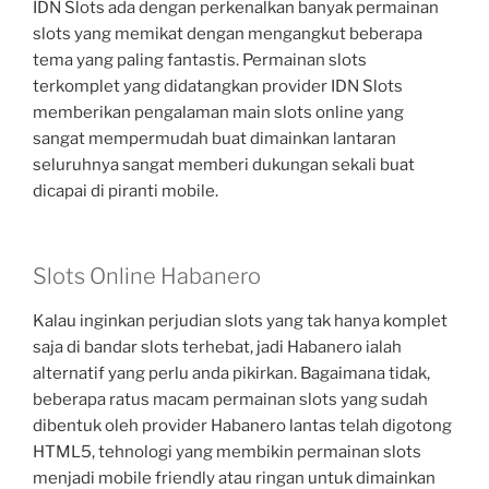
IDN Slots ada dengan perkenalkan banyak permainan
slots yang memikat dengan mengangkut beberapa
tema yang paling fantastis. Permainan slots
terkomplet yang didatangkan provider IDN Slots
memberikan pengalaman main slots online yang
sangat mempermudah buat dimainkan lantaran
seluruhnya sangat memberi dukungan sekali buat
dicapai di piranti mobile.
Slots Online Habanero
Kalau inginkan perjudian slots yang tak hanya komplet
saja di bandar slots terhebat, jadi Habanero ialah
alternatif yang perlu anda pikirkan. Bagaimana tidak,
beberapa ratus macam permainan slots yang sudah
dibentuk oleh provider Habanero lantas telah digotong
HTML5, tehnologi yang membikin permainan slots
menjadi mobile friendly atau ringan untuk dimainkan