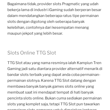
Bagaimana tidak, provider slots Pragmatic yang udah
bekerja lama di industri iGaming sudah berperan besar
dalam mendatangkan beberapa ratus tipe permainan
slots dengan digotong oleh seberapa banyak
kelebihan, contohnya dari kesempatan menang
maupun jekpot yang lebih besar.
Slots Online TTG Slot
TTG Slot atau yang nama resminya ialah Kampiun Tren
Gaming jadi satu diantara provider alternatif menarik di
bandar slots terbaik yang dapat anda coba permainan-
permainan slotnya. Karena TTG Slot datang dengan
membawa banyak banyak games slots online yang
membuat saat ini mendapat tempat di hati banyak
pencinta slots online. Bukan cuma sediakan permainan
slots yang komplet saja, tetapi TTG Slot pun tawarkan
permainan slots gampang untuk dimainkan lantaran