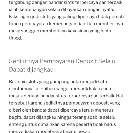
tergabung dengan bandar slots terpercaya dan terbaik
ialah kemenangan selalu dibayarkan dengan nyata.
Faksi agen judi slots yang paling dipercaya tidak pernah
tunda pembayaran kemenangan tiap-tiap member-nya
maka sanggup memberikan keyakinan yang lebih
tinggi.
Sedikitnya Pembayaran Deposit Selalu
Dapat dijangkau
Bermain slots yang gampang pula menjadi satu
diantaranya kelebihan sangat menarik kalau anda
masuk dengan bandar slots terpercaya dan terbaik. Hal
tersebut karena sedikitnya pembayaran deposit yang
diberi oleh bandar dapat dipercaya terus-menerus
begitu dapat dijangkau hingga terang apabila selalu
enteng untuk dimainkan karena peserta tidak harus
menyediakan modal yang begitu besar.