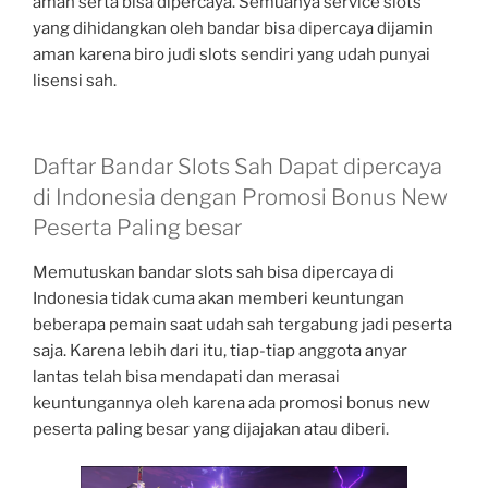
aman serta bisa dipercaya. Semuanya service slots
yang dihidangkan oleh bandar bisa dipercaya dijamin
aman karena biro judi slots sendiri yang udah punyai
lisensi sah.
Daftar Bandar Slots Sah Dapat dipercaya
di Indonesia dengan Promosi Bonus New
Peserta Paling besar
Memutuskan bandar slots sah bisa dipercaya di
Indonesia tidak cuma akan memberi keuntungan
beberapa pemain saat udah sah tergabung jadi peserta
saja. Karena lebih dari itu, tiap-tiap anggota anyar
lantas telah bisa mendapati dan merasai
keuntungannya oleh karena ada promosi bonus new
peserta paling besar yang dijajakan atau diberi.