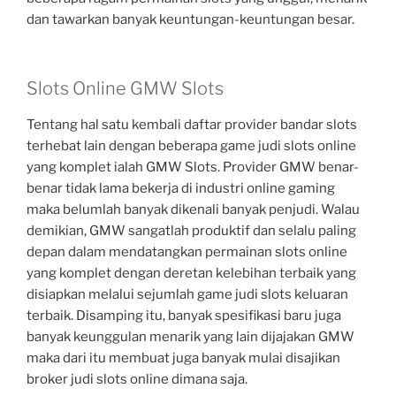
dan tawarkan banyak keuntungan-keuntungan besar.
Slots Online GMW Slots
Tentang hal satu kembali daftar provider bandar slots
terhebat lain dengan beberapa game judi slots online
yang komplet ialah GMW Slots. Provider GMW benar-
benar tidak lama bekerja di industri online gaming
maka belumlah banyak dikenali banyak penjudi. Walau
demikian, GMW sangatlah produktif dan selalu paling
depan dalam mendatangkan permainan slots online
yang komplet dengan deretan kelebihan terbaik yang
disiapkan melalui sejumlah game judi slots keluaran
terbaik. Disamping itu, banyak spesifikasi baru juga
banyak keunggulan menarik yang lain dijajakan GMW
maka dari itu membuat juga banyak mulai disajikan
broker judi slots online dimana saja.