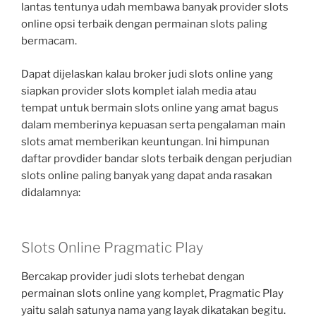
lantas tentunya udah membawa banyak provider slots
online opsi terbaik dengan permainan slots paling
bermacam.
Dapat dijelaskan kalau broker judi slots online yang
siapkan provider slots komplet ialah media atau
tempat untuk bermain slots online yang amat bagus
dalam memberinya kepuasan serta pengalaman main
slots amat memberikan keuntungan. Ini himpunan
daftar provdider bandar slots terbaik dengan perjudian
slots online paling banyak yang dapat anda rasakan
didalamnya:
Slots Online Pragmatic Play
Bercakap provider judi slots terhebat dengan
permainan slots online yang komplet, Pragmatic Play
yaitu salah satunya nama yang layak dikatakan begitu.