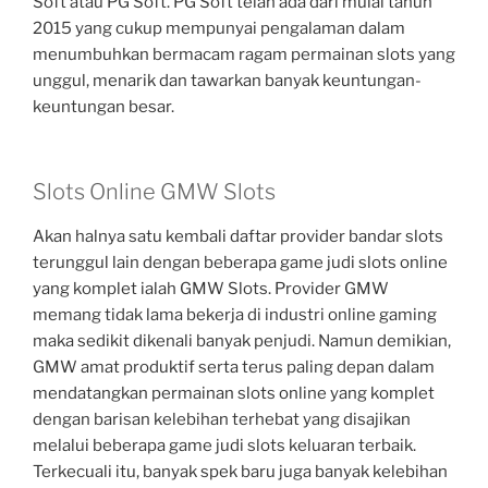
Soft atau PG Soft. PG Soft telah ada dari mulai tahun
2015 yang cukup mempunyai pengalaman dalam
menumbuhkan bermacam ragam permainan slots yang
unggul, menarik dan tawarkan banyak keuntungan-
keuntungan besar.
Slots Online GMW Slots
Akan halnya satu kembali daftar provider bandar slots
terunggul lain dengan beberapa game judi slots online
yang komplet ialah GMW Slots. Provider GMW
memang tidak lama bekerja di industri online gaming
maka sedikit dikenali banyak penjudi. Namun demikian,
GMW amat produktif serta terus paling depan dalam
mendatangkan permainan slots online yang komplet
dengan barisan kelebihan terhebat yang disajikan
melalui beberapa game judi slots keluaran terbaik.
Terkecuali itu, banyak spek baru juga banyak kelebihan