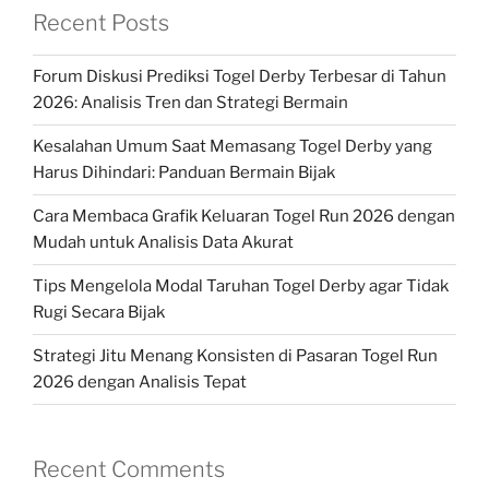
Recent Posts
Forum Diskusi Prediksi Togel Derby Terbesar di Tahun
2026: Analisis Tren dan Strategi Bermain
Kesalahan Umum Saat Memasang Togel Derby yang
Harus Dihindari: Panduan Bermain Bijak
Cara Membaca Grafik Keluaran Togel Run 2026 dengan
Mudah untuk Analisis Data Akurat
Tips Mengelola Modal Taruhan Togel Derby agar Tidak
Rugi Secara Bijak
Strategi Jitu Menang Konsisten di Pasaran Togel Run
2026 dengan Analisis Tepat
Recent Comments