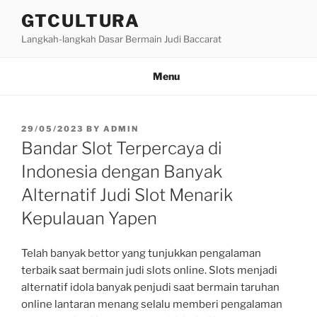
Skip
GTCULTURA
to
Langkah-langkah Dasar Bermain Judi Baccarat
content
Menu
POSTED
29/05/2023
BY
ADMIN
ON
Bandar Slot Terpercaya di
Indonesia dengan Banyak
Alternatif Judi Slot Menarik
Kepulauan Yapen
Telah banyak bettor yang tunjukkan pengalaman
terbaik saat bermain judi slots online. Slots menjadi
alternatif idola banyak penjudi saat bermain taruhan
online lantaran menang selalu memberi pengalaman