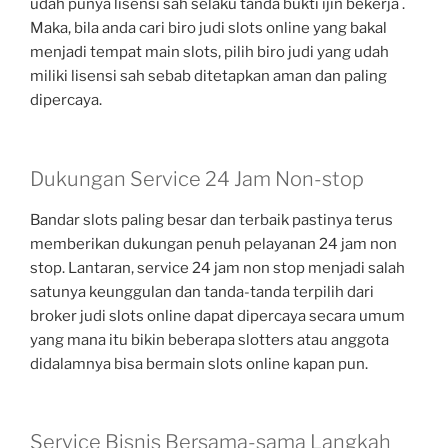
udah punya lisensi sah selaku tanda bukti ijin bekerja .
Maka, bila anda cari biro judi slots online yang bakal
menjadi tempat main slots, pilih biro judi yang udah
miliki lisensi sah sebab ditetapkan aman dan paling
dipercaya.
Dukungan Service 24 Jam Non-stop
Bandar slots paling besar dan terbaik pastinya terus
memberikan dukungan penuh pelayanan 24 jam non
stop. Lantaran, service 24 jam non stop menjadi salah
satunya keunggulan dan tanda-tanda terpilih dari
broker judi slots online dapat dipercaya secara umum
yang mana itu bikin beberapa slotters atau anggota
didalamnya bisa bermain slots online kapan pun.
Service Bisnis Bersama-sama Langkah