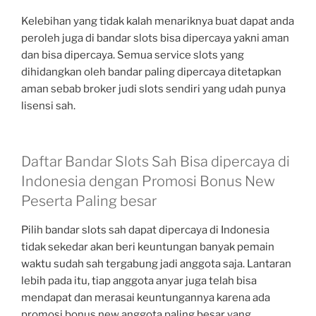
Kelebihan yang tidak kalah menariknya buat dapat anda
peroleh juga di bandar slots bisa dipercaya yakni aman
dan bisa dipercaya. Semua service slots yang
dihidangkan oleh bandar paling dipercaya ditetapkan
aman sebab broker judi slots sendiri yang udah punya
lisensi sah.
Daftar Bandar Slots Sah Bisa dipercaya di
Indonesia dengan Promosi Bonus New
Peserta Paling besar
Pilih bandar slots sah dapat dipercaya di Indonesia
tidak sekedar akan beri keuntungan banyak pemain
waktu sudah sah tergabung jadi anggota saja. Lantaran
lebih pada itu, tiap anggota anyar juga telah bisa
mendapat dan merasai keuntungannya karena ada
promosi bonus new anggota paling besar yang