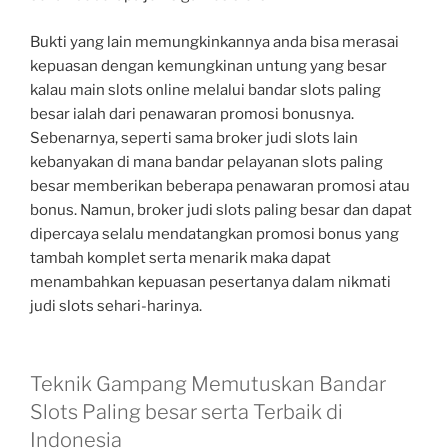
Bukti yang lain memungkinkannya anda bisa merasai
kepuasan dengan kemungkinan untung yang besar
kalau main slots online melalui bandar slots paling
besar ialah dari penawaran promosi bonusnya.
Sebenarnya, seperti sama broker judi slots lain
kebanyakan di mana bandar pelayanan slots paling
besar memberikan beberapa penawaran promosi atau
bonus. Namun, broker judi slots paling besar dan dapat
dipercaya selalu mendatangkan promosi bonus yang
tambah komplet serta menarik maka dapat
menambahkan kepuasan pesertanya dalam nikmati
judi slots sehari-harinya.
Teknik Gampang Memutuskan Bandar
Slots Paling besar serta Terbaik di
Indonesia