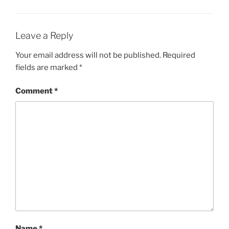
Leave a Reply
Your email address will not be published.
Required
fields are marked
*
Comment
*
Name
*