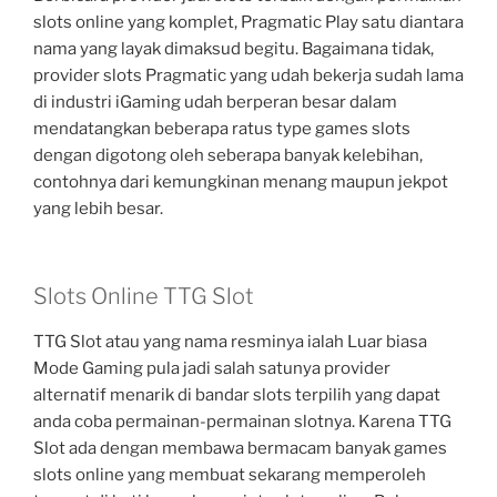
slots online yang komplet, Pragmatic Play satu diantara
nama yang layak dimaksud begitu. Bagaimana tidak,
provider slots Pragmatic yang udah bekerja sudah lama
di industri iGaming udah berperan besar dalam
mendatangkan beberapa ratus type games slots
dengan digotong oleh seberapa banyak kelebihan,
contohnya dari kemungkinan menang maupun jekpot
yang lebih besar.
Slots Online TTG Slot
TTG Slot atau yang nama resminya ialah Luar biasa
Mode Gaming pula jadi salah satunya provider
alternatif menarik di bandar slots terpilih yang dapat
anda coba permainan-permainan slotnya. Karena TTG
Slot ada dengan membawa bermacam banyak games
slots online yang membuat sekarang memperoleh