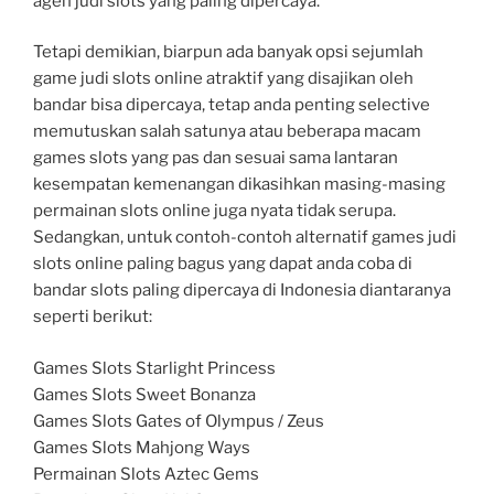
agen judi slots yang paling dipercaya.
Tetapi demikian, biarpun ada banyak opsi sejumlah
game judi slots online atraktif yang disajikan oleh
bandar bisa dipercaya, tetap anda penting selective
memutuskan salah satunya atau beberapa macam
games slots yang pas dan sesuai sama lantaran
kesempatan kemenangan dikasihkan masing-masing
permainan slots online juga nyata tidak serupa.
Sedangkan, untuk contoh-contoh alternatif games judi
slots online paling bagus yang dapat anda coba di
bandar slots paling dipercaya di Indonesia diantaranya
seperti berikut:
Games Slots Starlight Princess
Games Slots Sweet Bonanza
Games Slots Gates of Olympus / Zeus
Games Slots Mahjong Ways
Permainan Slots Aztec Gems