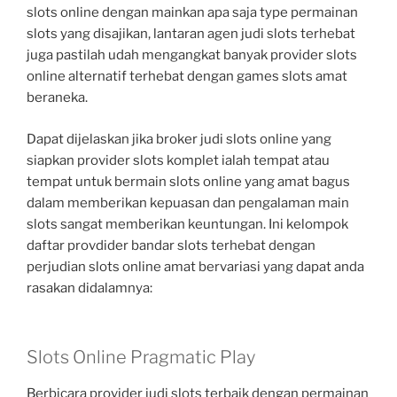
slots online dengan mainkan apa saja type permainan
slots yang disajikan, lantaran agen judi slots terhebat
juga pastilah udah mengangkat banyak provider slots
online alternatif terhebat dengan games slots amat
beraneka.
Dapat dijelaskan jika broker judi slots online yang
siapkan provider slots komplet ialah tempat atau
tempat untuk bermain slots online yang amat bagus
dalam memberikan kepuasan dan pengalaman main
slots sangat memberikan keuntungan. Ini kelompok
daftar provdider bandar slots terhebat dengan
perjudian slots online amat bervariasi yang dapat anda
rasakan didalamnya:
Slots Online Pragmatic Play
Berbicara provider judi slots terbaik dengan permainan