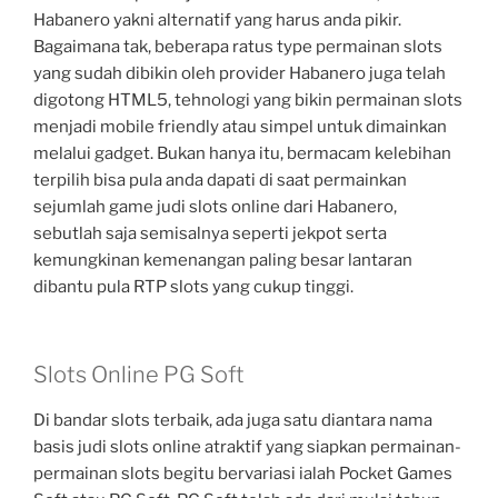
Habanero yakni alternatif yang harus anda pikir.
Bagaimana tak, beberapa ratus type permainan slots
yang sudah dibikin oleh provider Habanero juga telah
digotong HTML5, tehnologi yang bikin permainan slots
menjadi mobile friendly atau simpel untuk dimainkan
melalui gadget. Bukan hanya itu, bermacam kelebihan
terpilih bisa pula anda dapati di saat permainkan
sejumlah game judi slots online dari Habanero,
sebutlah saja semisalnya seperti jekpot serta
kemungkinan kemenangan paling besar lantaran
dibantu pula RTP slots yang cukup tinggi.
Slots Online PG Soft
Di bandar slots terbaik, ada juga satu diantara nama
basis judi slots online atraktif yang siapkan permainan-
permainan slots begitu bervariasi ialah Pocket Games