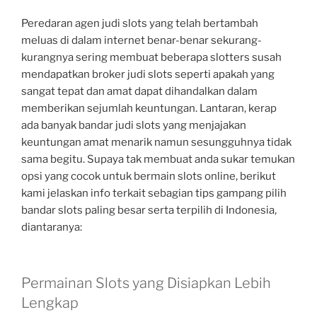
Peredaran agen judi slots yang telah bertambah
meluas di dalam internet benar-benar sekurang-
kurangnya sering membuat beberapa slotters susah
mendapatkan broker judi slots seperti apakah yang
sangat tepat dan amat dapat dihandalkan dalam
memberikan sejumlah keuntungan. Lantaran, kerap
ada banyak bandar judi slots yang menjajakan
keuntungan amat menarik namun sesungguhnya tidak
sama begitu. Supaya tak membuat anda sukar temukan
opsi yang cocok untuk bermain slots online, berikut
kami jelaskan info terkait sebagian tips gampang pilih
bandar slots paling besar serta terpilih di Indonesia,
diantaranya:
Permainan Slots yang Disiapkan Lebih
Lengkap