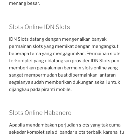
menang besar.
Slots Online IDN Slots
IDN Slots datang dengan mengenalkan banyak
permainan slots yang memikat dengan mengangkut
beberapa tema yang mengagumkan. Permainan slots
terkomplet yang didatangkan provider IDN Slots pun
memberikan pengalaman bermain slots online yang
sangat mempermudah buat dipermainkan lantaran
segalanya sudah memberikan dukungan sekali untuk
dijangkau pada piranti mobile.
Slots Online Habanero
Apabila mendambakan perjudian slots yang tak cuma
sekedar komplet saja di bandar slots terbaik, karena itu