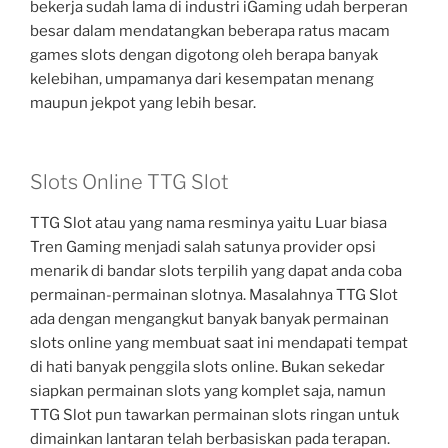
bekerja sudah lama di industri iGaming udah berperan
besar dalam mendatangkan beberapa ratus macam
games slots dengan digotong oleh berapa banyak
kelebihan, umpamanya dari kesempatan menang
maupun jekpot yang lebih besar.
Slots Online TTG Slot
TTG Slot atau yang nama resminya yaitu Luar biasa
Tren Gaming menjadi salah satunya provider opsi
menarik di bandar slots terpilih yang dapat anda coba
permainan-permainan slotnya. Masalahnya TTG Slot
ada dengan mengangkut banyak banyak permainan
slots online yang membuat saat ini mendapati tempat
di hati banyak penggila slots online. Bukan sekedar
siapkan permainan slots yang komplet saja, namun
TTG Slot pun tawarkan permainan slots ringan untuk
dimainkan lantaran telah berbasiskan pada terapan.