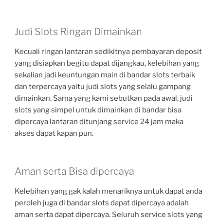
Judi Slots Ringan Dimainkan
Kecuali ringan lantaran sedikitnya pembayaran deposit
yang disiapkan begitu dapat dijangkau, kelebihan yang
sekalian jadi keuntungan main di bandar slots terbaik
dan terpercaya yaitu judi slots yang selalu gampang
dimainkan. Sama yang kami sebutkan pada awal, judi
slots yang simpel untuk dimainkan di bandar bisa
dipercaya lantaran ditunjang service 24 jam maka
akses dapat kapan pun.
Aman serta Bisa dipercaya
Kelebihan yang gak kalah menariknya untuk dapat anda
peroleh juga di bandar slots dapat dipercaya adalah
aman serta dapat dipercaya. Seluruh service slots yang