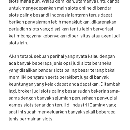
slots mana pun. Walau demikian, utamanya untuk anda
untuk mengedepankan main slots online di bandar
slots paling besar di Indonesia lantaran terus dapat
berikan pengalaman lebih menakjubkan, dikarenakan
perjudian slots yang disajikan tentu lebih bervariasi
ketimbang yang kebanyakan diberi situs atau agen judi
slots lain.
Akan tetapi, sebuah perihal yang nyata kalau dengan
ada banyak beberapa jenis opsi judi slots beraneka
yang disajikan bandar slots paling besar terang bakal
memiliki pengaruh serta berakibat juga di banyak
keuntungan yang kelak dapat anda dapatkan. Ditambah
lagi, broker judi slots paling besar sudah bekerja sama-
sama dengan banyak sejumlah perusahaan penyuplai
games slots tenar dan teruji di industri iGaming yang
saat ini sudah mengeluarkan banyak sekali beberapa
jenis permainan slots.