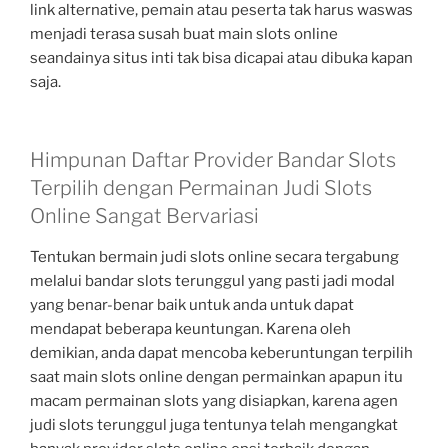
link alternative, pemain atau peserta tak harus waswas
menjadi terasa susah buat main slots online
seandainya situs inti tak bisa dicapai atau dibuka kapan
saja.
Himpunan Daftar Provider Bandar Slots
Terpilih dengan Permainan Judi Slots
Online Sangat Bervariasi
Tentukan bermain judi slots online secara tergabung
melalui bandar slots terunggul yang pasti jadi modal
yang benar-benar baik untuk anda untuk dapat
mendapat beberapa keuntungan. Karena oleh
demikian, anda dapat mencoba keberuntungan terpilih
saat main slots online dengan permainkan apapun itu
macam permainan slots yang disiapkan, karena agen
judi slots terunggul juga tentunya telah mengangkat