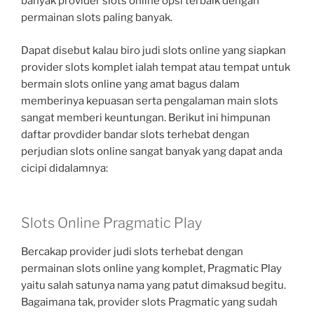
banyak provider slots online opsi terbaik dengan
permainan slots paling banyak.
Dapat disebut kalau biro judi slots online yang siapkan
provider slots komplet ialah tempat atau tempat untuk
bermain slots online yang amat bagus dalam
memberinya kepuasan serta pengalaman main slots
sangat memberi keuntungan. Berikut ini himpunan
daftar provdider bandar slots terhebat dengan
perjudian slots online sangat banyak yang dapat anda
cicipi didalamnya:
Slots Online Pragmatic Play
Bercakap provider judi slots terhebat dengan
permainan slots online yang komplet, Pragmatic Play
yaitu salah satunya nama yang patut dimaksud begitu.
Bagaimana tak, provider slots Pragmatic yang sudah