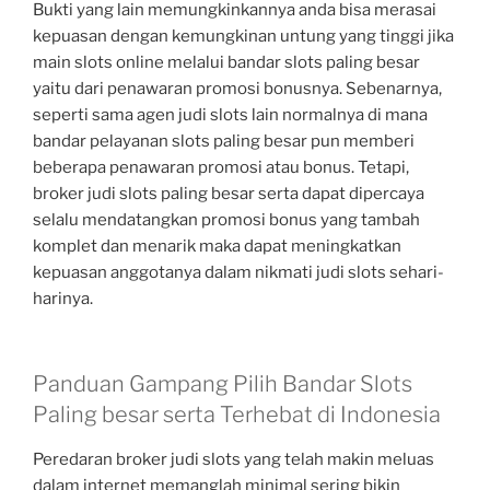
Bukti yang lain memungkinkannya anda bisa merasai
kepuasan dengan kemungkinan untung yang tinggi jika
main slots online melalui bandar slots paling besar
yaitu dari penawaran promosi bonusnya. Sebenarnya,
seperti sama agen judi slots lain normalnya di mana
bandar pelayanan slots paling besar pun memberi
beberapa penawaran promosi atau bonus. Tetapi,
broker judi slots paling besar serta dapat dipercaya
selalu mendatangkan promosi bonus yang tambah
komplet dan menarik maka dapat meningkatkan
kepuasan anggotanya dalam nikmati judi slots sehari-
harinya.
Panduan Gampang Pilih Bandar Slots
Paling besar serta Terhebat di Indonesia
Peredaran broker judi slots yang telah makin meluas
dalam internet memanglah minimal sering bikin