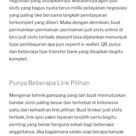
negosiasi yang disiapkannya. Masalahnya agen judi
slots yang bagus nyata terus miliki pelayanan negosiasi
yang paling oke bersama langkah pembayaran
terkomplet yang diberi. Maka dengan demikian, buat
permainkan permainan-permainan judi slots online di
biro judi slots terbaik, deposit bisa dijalankan menunjuk
type pembayaran apa pun seperti e-wallet, QR, pulsa
dan beberapa tipe transfer bank yang disajikan begitu
komplet.
Punya Beberapa Link Pilihan
Mengenai tehnik gampang yang lain buat memutuskan
bandar slots paling besar dan terhebat di Indonesia
yaitu dari kehadiran link pilihan. Buat broker judi slots
terbaik, link opsi yakni layanan terpilih serta begitu
penting yang benar berguna sekali bagi beberapa
anggotanya. Jika bagaimana selalu siap berapa banyak