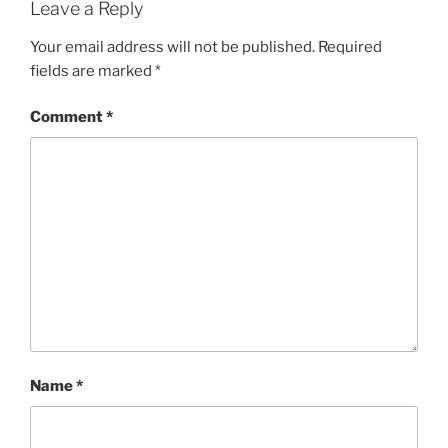
Leave a Reply
Your email address will not be published.
Required
fields are marked
*
Comment
*
Name
*