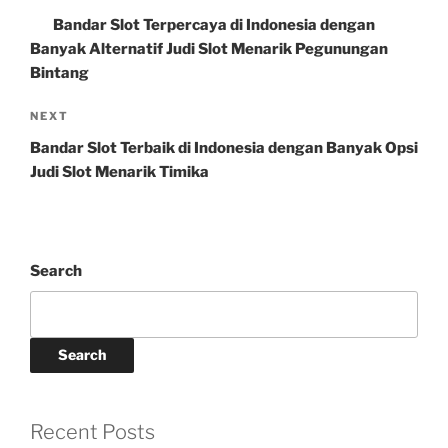
navigation
Post
Bandar Slot Terpercaya di Indonesia dengan
Banyak Alternatif Judi Slot Menarik Pegunungan
Bintang
Next
NEXT
Post
Bandar Slot Terbaik di Indonesia dengan Banyak Opsi
Judi Slot Menarik Timika
Search
Search
Recent Posts