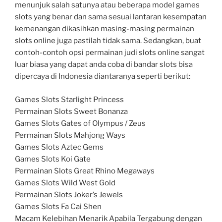
menunjuk salah satunya atau beberapa model games
slots yang benar dan sama sesuai lantaran kesempatan
kemenangan dikasihkan masing-masing permainan
slots online juga pastilah tidak sama. Sedangkan, buat
contoh-contoh opsi permainan judi slots online sangat
luar biasa yang dapat anda coba di bandar slots bisa
dipercaya di Indonesia diantaranya seperti berikut:
Games Slots Starlight Princess
Permainan Slots Sweet Bonanza
Games Slots Gates of Olympus / Zeus
Permainan Slots Mahjong Ways
Games Slots Aztec Gems
Games Slots Koi Gate
Permainan Slots Great Rhino Megaways
Games Slots Wild West Gold
Permainan Slots Joker’s Jewels
Games Slots Fa Cai Shen
Macam Kelebihan Menarik Apabila Tergabung dengan