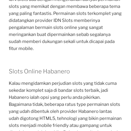
slots yang memikat dengan membawa beberapa tema
yang paling fantastis. Permainan slots terkomplet yang
didatangkan provider IDN Slots memberinya
pengalaman bermain slots online yang sangat
meringankan buat dipermainkan sebab segalanya
sudah memberi dukungan sekali untuk dicapai pada
fitur mobile.
Slots Online Habanero
Kalau mengidamkan perjudian slots yang tidak cuma
sekedar komplet saja di bandar slots terbaik, jadi
Habanero ialah opsi yang perlu anda pikirkan.
Bagaimana tidak, beberapa ratus type permainan slots
yang udah dibentuk oleh provider Habanero lantas
udah digotong HTML5, tehnologi yang bikin permainan
slots menjadi mobile friendly atau gampang untuk