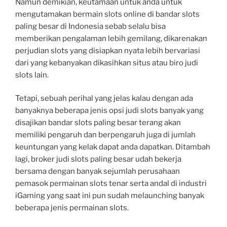
Namun demikian, keutamaan untuk anda untuk
mengutamakan bermain slots online di bandar slots
paling besar di Indonesia sebab selalu bisa
memberikan pengalaman lebih gemilang, dikarenakan
perjudian slots yang disiapkan nyata lebih bervariasi
dari yang kebanyakan dikasihkan situs atau biro judi
slots lain.
Tetapi, sebuah perihal yang jelas kalau dengan ada
banyaknya beberapa jenis opsi judi slots banyak yang
disajikan bandar slots paling besar terang akan
memiliki pengaruh dan berpengaruh juga di jumlah
keuntungan yang kelak dapat anda dapatkan. Ditambah
lagi, broker judi slots paling besar udah bekerja
bersama dengan banyak sejumlah perusahaan
pemasok permainan slots tenar serta andal di industri
iGaming yang saat ini pun sudah melaunching banyak
beberapa jenis permainan slots.