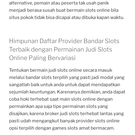
alternative, pemain atau peserta tak usah panik
menjadi berasa susah buat bermain slots online bila
situs pokok tidak bisa dicapai atau dibuka kapan waktu.
Himpunan Daftar Provider Bandar Slots
Terbaik dengan Permainan Judi Slots
Online Paling Bervariasi
Tentukan bermain judi slots online secara masuk
melalui bandar slots terpilih yang pasti jadi modal yang
sangatlah baik untuk anda untuk dapat mendapatkan
sejumlah keuntungan. Karenanya demikian, anda dapat
coba hoki terhebat saat main slots online dengan
permainkan apa saja tipe permainan slots yang
disajikan, karena broker judi slots terhebat lantas yang
pasti udah mengangkut banyak provider slots online
opsi terpilih dengan games slots amat bermacam.