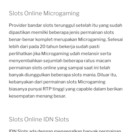
Slots Online Microgaming
Provider bandar slots terunggul setelah itu yang sudah
dipastikan memilki beberapa jenis permainan slots
benar-benar komplet merupakan Microgaming. Selesai
lebih dari pada 20 tahun bekerja sudah pasti
perlihatkan jika Microgaming udah melansir serta
menyembahkan sejumlah beberapa ratus macam
permainan slots online yang sampai saat ini telah
banyak diunggulkan beberapa slots mania. Diluar itu,
kebanyakan dari permainan slots Microgaming
biasanya punyai RTP tinggi yang capable dalam berikan
kesempatan menang besar.
Slots Online IDN Slots
IDN Slots ada dengan mengenalkan banyak permainan