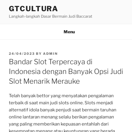
Skip
GTCULTURA
to
Langkah-langkah Dasar Bermain Judi Baccarat
content
Menu
POSTED
24/04/2023
BY
ADMIN
ON
Bandar Slot Terpercaya di
Indonesia dengan Banyak Opsi Judi
Slot Menarik Merauke
Telah banyak bettor yang menyatakan pengalaman
terbaik di saat main judi slots online. Slots menjadi
alternatif idola banyak penjudi saat bermain taruhan
online lantaran menang selalu berikan pengalaman
yang paling memberikan kepuasan entahlah dari
kesempatan menang atau keuntungan yang berada