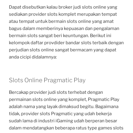
Dapat disebutkan kalau broker judi slots online yang
sediakan provider slots komplet merupakan tempat
atau tempat untuk bermain slots online yang amat
bagus dalam memberinya kepuasan dan pengalaman
bermain slots sangat beri keuntungan. Berikut ini
kelompok daftar provdider bandar slots terbaik dengan
perjudian slots online sangat bermacam yang dapat
anda cicipi didalamnya:
Slots Online Pragmatic Play
Bercakap provider judi slots terhebat dengan
permainan slots online yang komplet, Pragmatic Play
adalah nama yang layak dimaksud begitu. Bagaimana
tidak, provider slots Pragmatic yang udah bekerja
sudah lama di industri iGaming udah berperan besar
dalam mendatangkan beberapa ratus type games slots