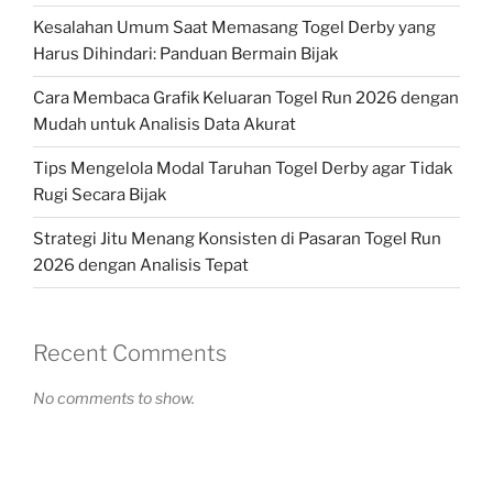
Kesalahan Umum Saat Memasang Togel Derby yang
Harus Dihindari: Panduan Bermain Bijak
Cara Membaca Grafik Keluaran Togel Run 2026 dengan
Mudah untuk Analisis Data Akurat
Tips Mengelola Modal Taruhan Togel Derby agar Tidak
Rugi Secara Bijak
Strategi Jitu Menang Konsisten di Pasaran Togel Run
2026 dengan Analisis Tepat
Recent Comments
No comments to show.