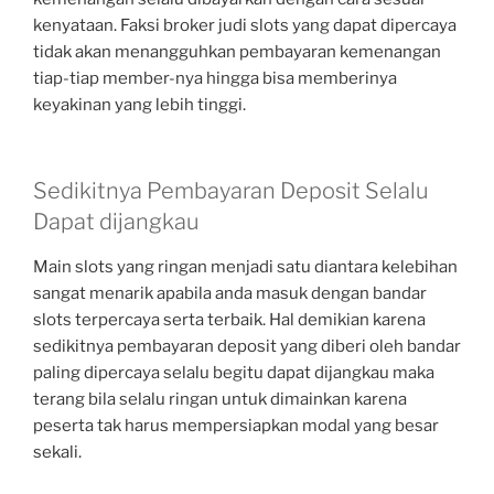
kenyataan. Faksi broker judi slots yang dapat dipercaya
tidak akan menangguhkan pembayaran kemenangan
tiap-tiap member-nya hingga bisa memberinya
keyakinan yang lebih tinggi.
Sedikitnya Pembayaran Deposit Selalu
Dapat dijangkau
Main slots yang ringan menjadi satu diantara kelebihan
sangat menarik apabila anda masuk dengan bandar
slots terpercaya serta terbaik. Hal demikian karena
sedikitnya pembayaran deposit yang diberi oleh bandar
paling dipercaya selalu begitu dapat dijangkau maka
terang bila selalu ringan untuk dimainkan karena
peserta tak harus mempersiapkan modal yang besar
sekali.