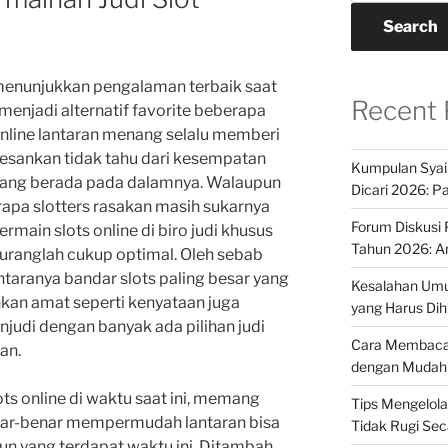
Search
menunjukkan pengalaman terbaik saat
Recent 
s menjadi alternatif favorite beberapa
online lantaran menang selalu memberi
sankan tidak tahu dari kesempatan
Kumpulan Syair
ang berada pada dalamnya. Walaupun
Dicari 2026: 
apa slotters rasakan masih sukarnya
Forum Diskusi P
ain slots online di biro judi khusus
Tahun 2026: An
kuranglah cukup optimal. Oleh sebab
antaranya bandar slots paling besar yang
Kesalahan Um
kan amat seperti kenyataan juga
yang Harus Dih
udi dengan banyak ada pilihan judi
Cara Membaca 
an.
dengan Mudah u
lots online di waktu saat ini, memang
Tips Mengelola
enar-benar mempermudah lantaran bisa
Tidak Rugi Sec
un yang terdapat waktu ini. Ditambah