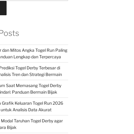
Posts
 dan Mitos Angka Togel Run Paling
Panduan Lengkap dan Terpercaya
rediksi Togel Derby Terbesar di
alisis Tren dan Strategi Bermain
um Saat Memasang Togel Derby
indari: Panduan Bermain Bijak
Grafik Keluaran Togel Run 2026
ntuk Analisis Data Akurat
 Modal Taruhan Togel Derby agar
ara Bijak