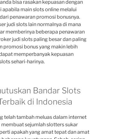
 anda bisa rasakan kepuasan dengan
apabila main slots online melalui
h dari penawaran promosi bonusnya.
r judi slots lain normalnya di mana
besar memberinya beberapa penawaran
ker judi slots paling besar dan paling
n promosi bonus yang makin lebih
a dapat memperbanyak kepuasan
lots sehari-harinya.
utuskan Bandar Slots
Terbaik di Indonesia
ng telah tambah meluas dalam internet
g membuat sejumlah slotters sukar
eperti apakah yang amat tepat dan amat