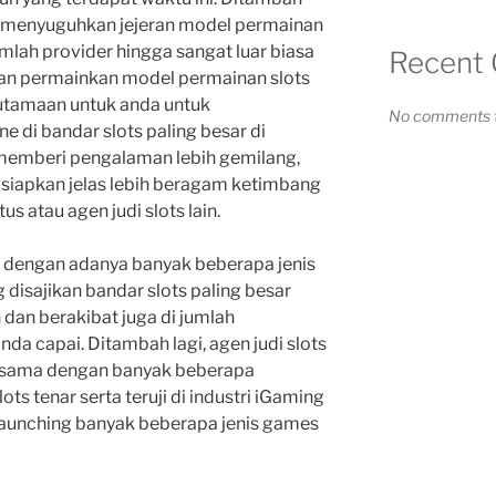
erus menyuguhkan jejeran model permainan
lah provider hingga sangat luar biasa
Recent
an permainkan model permainan slots
utamaan untuk anda untuk
No comments t
 di bandar slots paling besar di
a memberi pengalaman lebih gemilang,
disiapkan jelas lebih beragam ketimbang
s atau agen judi slots lain.
ika dengan adanya banyak beberapa jenis
g disajikan bandar slots paling besar
dan berakibat juga di jumlah
da capai. Ditambah lagi, agen judi slots
ersama dengan banyak beberapa
s tenar serta teruji di industri iGaming
launching banyak beberapa jenis games