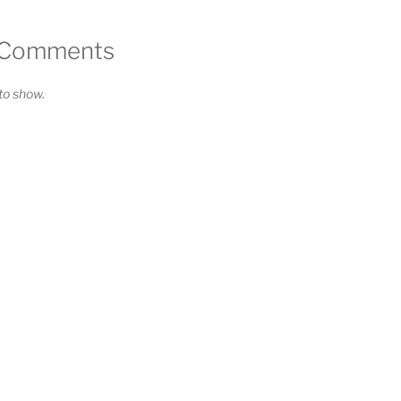
 Comments
o show.