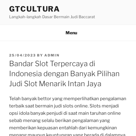
Skip
GTCULTURA
to
Langkah-langkah Dasar Bermain Judi Baccarat
content
Menu
POSTED
25/04/2023
BY
ADMIN
ON
Bandar Slot Terpercaya di
Indonesia dengan Banyak Pilihan
Judi Slot Menarik Intan Jaya
Telah banyak bettor yang memperlihatkan pengalaman
terbaik saat bermain judi slots online. Slots menjadi
opsi idola banyak penjudi di saat main taruhan online
sebab menang selalu berikan pengalaman yang
memberikan kepuasan entahlah dari kemungkinan
menang maupun keuntungan yang berada di dalamnya.