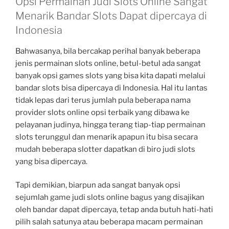
Opsi Permainan Judi Slots Online Sangat
Menarik Bandar Slots Dapat dipercaya di
Indonesia
Bahwasanya, bila bercakap perihal banyak beberapa
jenis permainan slots online, betul-betul ada sangat
banyak opsi games slots yang bisa kita dapati melalui
bandar slots bisa dipercaya di Indonesia. Hal itu lantas
tidak lepas dari terus jumlah pula beberapa nama
provider slots online opsi terbaik yang dibawa ke
pelayanan judinya, hingga terang tiap-tiap permainan
slots terunggul dan menarik apapun itu bisa secara
mudah beberapa slotter dapatkan di biro judi slots
yang bisa dipercaya.
Tapi demikian, biarpun ada sangat banyak opsi
sejumlah game judi slots online bagus yang disajikan
oleh bandar dapat dipercaya, tetap anda butuh hati-hati
pilih salah satunya atau beberapa macam permainan