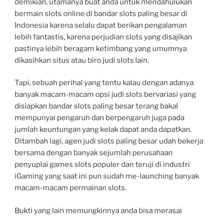
demikian, utamanya buat anda untuk mendahulukan
bermain slots online di bandar slots paling besar di
Indonesia karena selalu dapat berikan pengalaman
lebih fantastis, karena perjudian slots yang disajikan
pastinya lebih beragam ketimbang yang umumnya
dikasihkan situs atau biro judi slots lain.
Tapi, sebuah perihal yang tentu kalau dengan adanya
banyak macam-macam opsi judi slots bervariasi yang
disiapkan bandar slots paling besar terang bakal
mempunyai pengaruh dan berpengaruh juga pada
jumlah keuntungan yang kelak dapat anda dapatkan.
Ditambah lagi, agen judi slots paling besar udah bekerja
bersama dengan banyak sejumlah perusahaan
penyuplai games slots populer dan teruji di industri
iGaming yang saat ini pun sudah me-launching banyak
macam-macam permainan slots.
Bukti yang lain memungkinnya anda bisa merasai