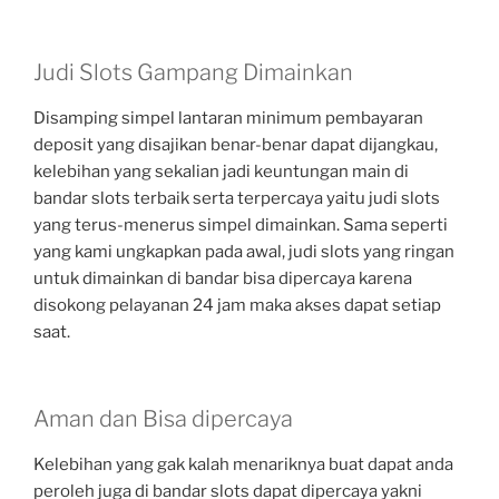
Judi Slots Gampang Dimainkan
Disamping simpel lantaran minimum pembayaran
deposit yang disajikan benar-benar dapat dijangkau,
kelebihan yang sekalian jadi keuntungan main di
bandar slots terbaik serta terpercaya yaitu judi slots
yang terus-menerus simpel dimainkan. Sama seperti
yang kami ungkapkan pada awal, judi slots yang ringan
untuk dimainkan di bandar bisa dipercaya karena
disokong pelayanan 24 jam maka akses dapat setiap
saat.
Aman dan Bisa dipercaya
Kelebihan yang gak kalah menariknya buat dapat anda
peroleh juga di bandar slots dapat dipercaya yakni