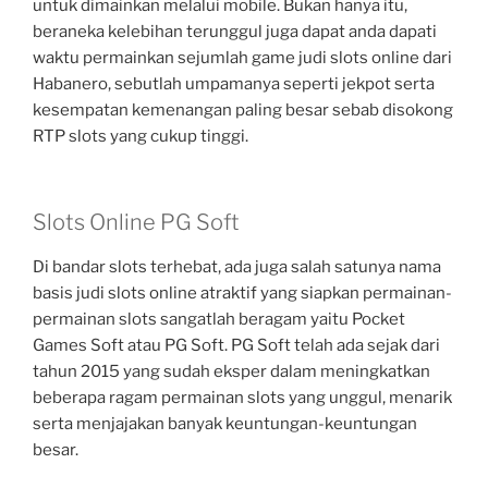
untuk dimainkan melalui mobile. Bukan hanya itu,
beraneka kelebihan terunggul juga dapat anda dapati
waktu permainkan sejumlah game judi slots online dari
Habanero, sebutlah umpamanya seperti jekpot serta
kesempatan kemenangan paling besar sebab disokong
RTP slots yang cukup tinggi.
Slots Online PG Soft
Di bandar slots terhebat, ada juga salah satunya nama
basis judi slots online atraktif yang siapkan permainan-
permainan slots sangatlah beragam yaitu Pocket
Games Soft atau PG Soft. PG Soft telah ada sejak dari
tahun 2015 yang sudah eksper dalam meningkatkan
beberapa ragam permainan slots yang unggul, menarik
serta menjajakan banyak keuntungan-keuntungan
besar.