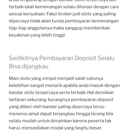
terbaik ialah kemenangan selalu dilunasi dengan cara
sesuai kenyataan. Faksi broker judi slots yang paling
dipercaya tidak akan tunda pembayaran kemenangan
tiap-tiap anggotanya maka sanggup memberikan
keyakinan yang lebih tinggi.
Sedikitnya Pembayaran Deposit Selalu
Bisa dijangkau
Main slots yang simpel menjadi salah satunya
kelebihan sangat menarik apabila anda masuk dengan
bandar slots terpercaya serta terbaik. Hal demikian
lantaran sekurang-kurangnya pembayaran deposit
yang diberi oleh bandar paling dipercaya terus-
menerus amat dapat terjangkau hingga terang bila
selalu mudah untuk dimainkan karena peserta tak
harus menyediakan modal yang begitu besar.