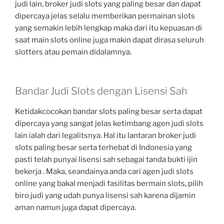
judi lain, broker judi slots yang paling besar dan dapat
dipercaya jelas selalu memberikan permainan slots
yang semakin lebih lengkap maka dari itu kepuasan di
saat main slots online juga makin dapat dirasa seluruh
slotters atau pemain didalamnya.
Bandar Judi Slots dengan Lisensi Sah
Ketidakcocokan bandar slots paling besar serta dapat
dipercaya yang sangat jelas ketimbang agen judi slots
lain ialah dari legalitsnya. Hal itu lantaran broker judi
slots paling besar serta terhebat di Indonesia yang
pasti telah punyai lisensi sah sebagai tanda bukti ijin
bekerja . Maka, seandainya anda cari agen judi slots
online yang bakal menjadi fasilitas bermain slots, pilih
biro judi yang udah punya lisensi sah karena dijamin
aman namun juga dapat dipercaya.