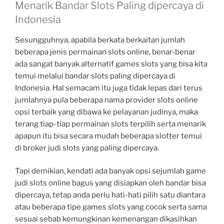
Menarik Bandar Slots Paling dipercaya di
Indonesia
Sesungguhnya, apabila berkata berkaitan jumlah
beberapa jenis permainan slots online, benar-benar
ada sangat banyak alternatif games slots yang bisa kita
temui melalui bandar slots paling dipercaya di
Indonesia. Hal semacam itu juga tidak lepas dari terus
jumlahnya pula beberapa nama provider slots online
opsi terbaik yang dibawa ke pelayanan judinya, maka
terang tiap-tiap permainan slots terpilih serta menarik
apapun itu bisa secara mudah beberapa slotter temui
di broker judi slots yang paling dipercaya.
Tapi demikian, kendati ada banyak opsi sejumlah game
judi slots online bagus yang disiapkan oleh bandar bisa
dipercaya, tetap anda perlu hati-hati pilih satu diantara
atau beberapa tipe games slots yang cocok serta sama
sesuai sebab kemungkinan kemenangan dikasihkan