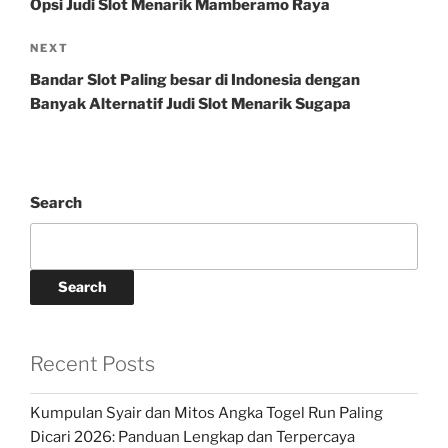
Opsi Judi Slot Menarik Mamberamo Raya
Next
NEXT
Post
Bandar Slot Paling besar di Indonesia dengan
Banyak Alternatif Judi Slot Menarik Sugapa
Search
Search
Recent Posts
Kumpulan Syair dan Mitos Angka Togel Run Paling
Dicari 2026: Panduan Lengkap dan Terpercaya