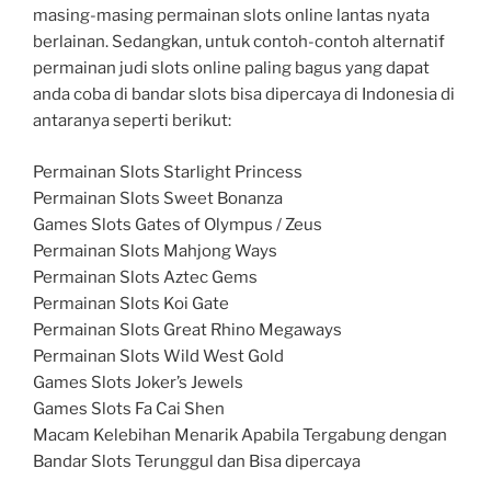
masing-masing permainan slots online lantas nyata
berlainan. Sedangkan, untuk contoh-contoh alternatif
permainan judi slots online paling bagus yang dapat
anda coba di bandar slots bisa dipercaya di Indonesia di
antaranya seperti berikut:
Permainan Slots Starlight Princess
Permainan Slots Sweet Bonanza
Games Slots Gates of Olympus / Zeus
Permainan Slots Mahjong Ways
Permainan Slots Aztec Gems
Permainan Slots Koi Gate
Permainan Slots Great Rhino Megaways
Permainan Slots Wild West Gold
Games Slots Joker’s Jewels
Games Slots Fa Cai Shen
Macam Kelebihan Menarik Apabila Tergabung dengan
Bandar Slots Terunggul dan Bisa dipercaya