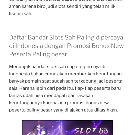
aman karena biro judi slots sendiri yang telah miliki
lisensi sah.
Daftar Bandar Slots Sah Paling dipercaya
di Indonesia dengan Promosi Bonus New
Peserta Paling besar
Menunjuk bandar slots sah dapat dipercaya di
Indonesia bukan cuma akan memberikan keuntungan
banyak pemain saat sudah sah tergabung jadi peserta
saja. Karena lebih dari pada itu, tiap-tiap peserta baru
lantas udah bisa mendapati dan rasakan
keuntungannya karena ada promosi bonus new
peserta paling besar yang dijajakan atau dikasihkan.