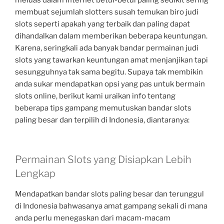
meluas dalam internet betul-betul paling sedikit sering
membuat sejumlah slotters susah temukan biro judi
slots seperti apakah yang terbaik dan paling dapat
dihandalkan dalam memberikan beberapa keuntungan.
Karena, seringkali ada banyak bandar permainan judi
slots yang tawarkan keuntungan amat menjanjikan tapi
sesungguhnya tak sama begitu. Supaya tak membikin
anda sukar mendapatkan opsi yang pas untuk bermain
slots online, berikut kami uraikan info tentang
beberapa tips gampang memutuskan bandar slots
paling besar dan terpilih di Indonesia, diantaranya:
Permainan Slots yang Disiapkan Lebih
Lengkap
Mendapatkan bandar slots paling besar dan terunggul
di Indonesia bahwasanya amat gampang sekali di mana
anda perlu menegaskan dari macam-macam