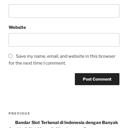
Website
Save my name, email, and website in this browser
for the next time I comment.
Post
Previous
PREVIOUS
navigation
Post
Bandar Slot Terkenal di Indonesia dengan Banyak