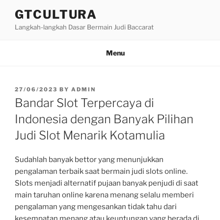
Skip
GTCULTURA
to
Langkah-langkah Dasar Bermain Judi Baccarat
content
Menu
POSTED
27/06/2023
BY
ADMIN
ON
Bandar Slot Terpercaya di
Indonesia dengan Banyak Pilihan
Judi Slot Menarik Kotamulia
Sudahlah banyak bettor yang menunjukkan
pengalaman terbaik saat bermain judi slots online.
Slots menjadi alternatif pujaan banyak penjudi di saat
main taruhan online karena menang selalu memberi
pengalaman yang mengesankan tidak tahu dari
kesempatan menang atau keuntungan yang berada di