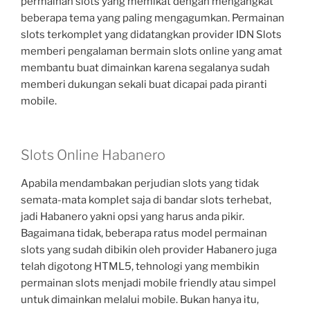
permainan slots yang memikat dengan mengangkat
beberapa tema yang paling mengagumkan. Permainan
slots terkomplet yang didatangkan provider IDN Slots
memberi pengalaman bermain slots online yang amat
membantu buat dimainkan karena segalanya sudah
memberi dukungan sekali buat dicapai pada piranti
mobile.
Slots Online Habanero
Apabila mendambakan perjudian slots yang tidak
semata-mata komplet saja di bandar slots terhebat,
jadi Habanero yakni opsi yang harus anda pikir.
Bagaimana tidak, beberapa ratus model permainan
slots yang sudah dibikin oleh provider Habanero juga
telah digotong HTML5, tehnologi yang membikin
permainan slots menjadi mobile friendly atau simpel
untuk dimainkan melalui mobile. Bukan hanya itu,