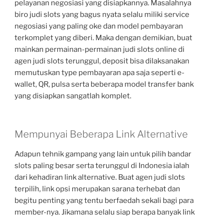
pelayanan negosiasi yang disiapkannya. Masalahnya
biro judi slots yang bagus nyata selalu miliki service
negosiasi yang paling oke dan model pembayaran
terkomplet yang diberi. Maka dengan demikian, buat
mainkan permainan-permainan judi slots online di
agen judi slots terunggul, deposit bisa dilaksanakan
memutuskan type pembayaran apa saja seperti e-
wallet, QR, pulsa serta beberapa model transfer bank
yang disiapkan sangatlah komplet.
Mempunyai Beberapa Link Alternative
Adapun tehnik gampang yang lain untuk pilih bandar
slots paling besar serta terunggul di Indonesia ialah
dari kehadiran link alternative. Buat agen judi slots
terpilih, link opsi merupakan sarana terhebat dan
begitu penting yang tentu berfaedah sekali bagi para
member-nya. Jikamana selalu siap berapa banyak link