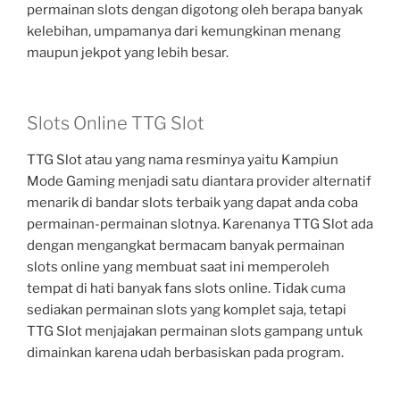
permainan slots dengan digotong oleh berapa banyak
kelebihan, umpamanya dari kemungkinan menang
maupun jekpot yang lebih besar.
Slots Online TTG Slot
TTG Slot atau yang nama resminya yaitu Kampiun
Mode Gaming menjadi satu diantara provider alternatif
menarik di bandar slots terbaik yang dapat anda coba
permainan-permainan slotnya. Karenanya TTG Slot ada
dengan mengangkat bermacam banyak permainan
slots online yang membuat saat ini memperoleh
tempat di hati banyak fans slots online. Tidak cuma
sediakan permainan slots yang komplet saja, tetapi
TTG Slot menjajakan permainan slots gampang untuk
dimainkan karena udah berbasiskan pada program.