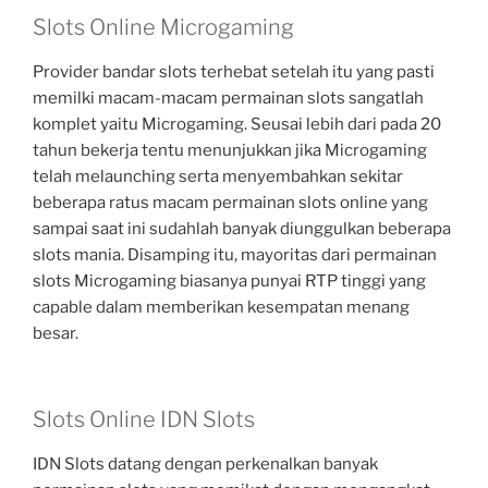
Slots Online Microgaming
Provider bandar slots terhebat setelah itu yang pasti
memilki macam-macam permainan slots sangatlah
komplet yaitu Microgaming. Seusai lebih dari pada 20
tahun bekerja tentu menunjukkan jika Microgaming
telah melaunching serta menyembahkan sekitar
beberapa ratus macam permainan slots online yang
sampai saat ini sudahlah banyak diunggulkan beberapa
slots mania. Disamping itu, mayoritas dari permainan
slots Microgaming biasanya punyai RTP tinggi yang
capable dalam memberikan kesempatan menang
besar.
Slots Online IDN Slots
IDN Slots datang dengan perkenalkan banyak