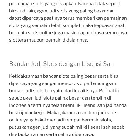
permainan slots yang disiapkan. Karena tidak seperti
biro judi lain, agen judi slots yang paling besar dan
dapat dipercaya pastinya terus memberikan permainan
slots yang semakin lebih komplet maka kepuasan saat
bermain slots online juga makin dapat dirasa semuanya
slotters maupun pemain didalamnya.
Bandar Judi Slots dengan Lisensi Sah
Ketidaksamaan bandar slots paling besar serta bisa
dipercaya yang sangat mencolok diperbandingkan
broker judi slots lain yaitu dari legalitsnya. Perihal itu
sebab agen judi slots paling besar dan terpilih di
Indonesia tentunya telah memiliki lisensi sah jadi tanda
bukti ijin bekerja . Maka, jika anda cari biro judi slots
online yang bakal menjadi tempat bermain slots,
putuskan agen judi yang sudah miliki lisensi sah sebab
ditetapkan aman serta paling dipercaya.