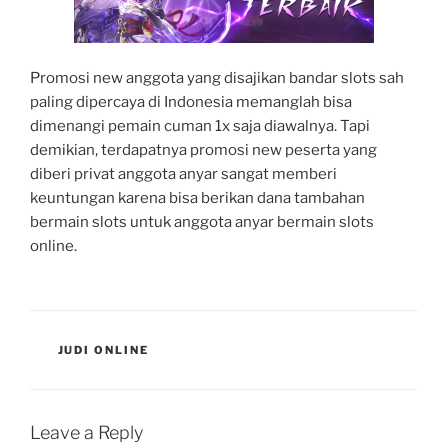
Promosi new anggota yang disajikan bandar slots sah
paling dipercaya di Indonesia memanglah bisa
dimenangi pemain cuman 1x saja diawalnya. Tapi
demikian, terdapatnya promosi new peserta yang
diberi privat anggota anyar sangat memberi
keuntungan karena bisa berikan dana tambahan
bermain slots untuk anggota anyar bermain slots
online.
CATEGORIES
JUDI ONLINE
Leave a Reply