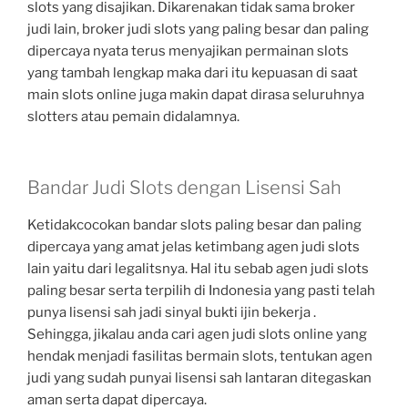
slots yang disajikan. Dikarenakan tidak sama broker
judi lain, broker judi slots yang paling besar dan paling
dipercaya nyata terus menyajikan permainan slots
yang tambah lengkap maka dari itu kepuasan di saat
main slots online juga makin dapat dirasa seluruhnya
slotters atau pemain didalamnya.
Bandar Judi Slots dengan Lisensi Sah
Ketidakcocokan bandar slots paling besar dan paling
dipercaya yang amat jelas ketimbang agen judi slots
lain yaitu dari legalitsnya. Hal itu sebab agen judi slots
paling besar serta terpilih di Indonesia yang pasti telah
punya lisensi sah jadi sinyal bukti ijin bekerja .
Sehingga, jikalau anda cari agen judi slots online yang
hendak menjadi fasilitas bermain slots, tentukan agen
judi yang sudah punyai lisensi sah lantaran ditegaskan
aman serta dapat dipercaya.