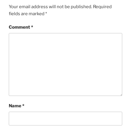
Your email address will not be published.
Required
fields are marked
*
Comment
*
Name
*