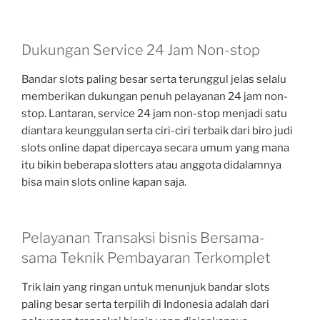
Dukungan Service 24 Jam Non-stop
Bandar slots paling besar serta terunggul jelas selalu
memberikan dukungan penuh pelayanan 24 jam non-
stop. Lantaran, service 24 jam non-stop menjadi satu
diantara keunggulan serta ciri-ciri terbaik dari biro judi
slots online dapat dipercaya secara umum yang mana
itu bikin beberapa slotters atau anggota didalamnya
bisa main slots online kapan saja.
Pelayanan Transaksi bisnis Bersama-
sama Teknik Pembayaran Terkomplet
Trik lain yang ringan untuk menunjuk bandar slots
paling besar serta terpilih di Indonesia adalah dari