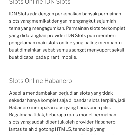
Slots Online IDN Slots
IDN Slots ada dengan perkenalkan banyak permainan
slots yang memikat dengan mengangkut sejumlah
tema yang mengagumkan. Permainan slots terkomplet
yang didatangkan provider IDN Slots pun memberi
pengalaman main slots online yang paling membantu
buat dimainkan sebab semua sangat menyuport sekali
buat dicapai pada piranti mobile.
Slots Online Habanero
Apabila mendambakan perjudian slots yang tidak
sekedar hanya komplet saja di bandar slots terpilih, jadi
Habanero merupakan opsi yang harus anda pikir.
Bagaimana tidak, beberapa ratus model permainan
slots yang sudah dibentuk oleh provider Habanero
lantas telah digotong HTML5, tehnologi yang