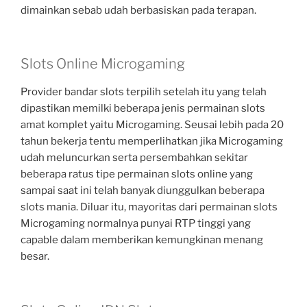
dimainkan sebab udah berbasiskan pada terapan.
Slots Online Microgaming
Provider bandar slots terpilih setelah itu yang telah
dipastikan memilki beberapa jenis permainan slots
amat komplet yaitu Microgaming. Seusai lebih pada 20
tahun bekerja tentu memperlihatkan jika Microgaming
udah meluncurkan serta persembahkan sekitar
beberapa ratus tipe permainan slots online yang
sampai saat ini telah banyak diunggulkan beberapa
slots mania. Diluar itu, mayoritas dari permainan slots
Microgaming normalnya punyai RTP tinggi yang
capable dalam memberikan kemungkinan menang
besar.