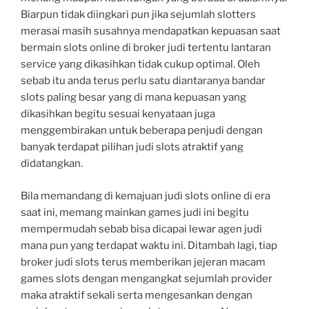
Biarpun tidak diingkari pun jika sejumlah slotters
merasai masih susahnya mendapatkan kepuasan saat
bermain slots online di broker judi tertentu lantaran
service yang dikasihkan tidak cukup optimal. Oleh
sebab itu anda terus perlu satu diantaranya bandar
slots paling besar yang di mana kepuasan yang
dikasihkan begitu sesuai kenyataan juga
menggembirakan untuk beberapa penjudi dengan
banyak terdapat pilihan judi slots atraktif yang
didatangkan.
Bila memandang di kemajuan judi slots online di era
saat ini, memang mainkan games judi ini begitu
mempermudah sebab bisa dicapai lewar agen judi
mana pun yang terdapat waktu ini. Ditambah lagi, tiap
broker judi slots terus memberikan jejeran macam
games slots dengan mengangkat sejumlah provider
maka atraktif sekali serta mengesankan dengan