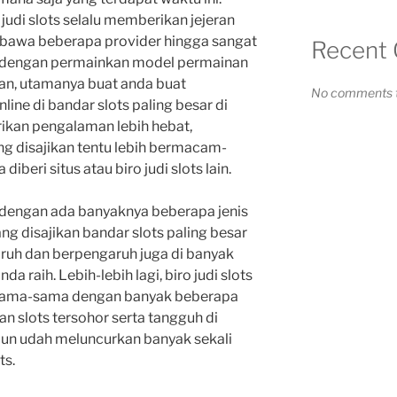
 judi slots selalu memberikan jejeran
bawa beberapa provider hingga sangat
Recent
 dengan permainkan model permainan
an, utamanya buat anda buat
No comments t
ine di bandar slots paling besar di
rikan pengalaman lebih hebat,
ng disajikan tentu lebih bermacam-
beri situs atau biro judi slots lain.
au dengan ada banyaknya beberapa jenis
yang disajikan bandar slots paling besar
uh dan berpengaruh juga di banyak
 raih. Lebih-lebih lagi, biro judi slots
ersama-sama dengan banyak beberapa
n slots tersohor serta tangguh di
 pun udah meluncurkan banyak sekali
s.