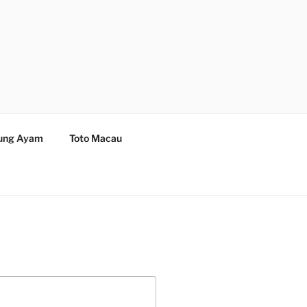
ung Ayam
Toto Macau