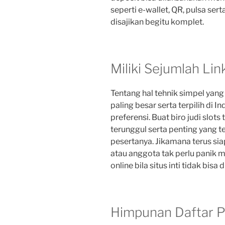
seperti e-wallet, QR, pulsa ser
disajikan begitu komplet.
Miliki Sejumlah Lin
Tentang hal tehnik simpel yan
paling besar serta terpilih di In
preferensi. Buat biro judi slots
terunggul serta penting yang t
pesertanya. Jikamana terus sia
atau anggota tak perlu panik m
online bila situs inti tidak bis
Himpunan Daftar P