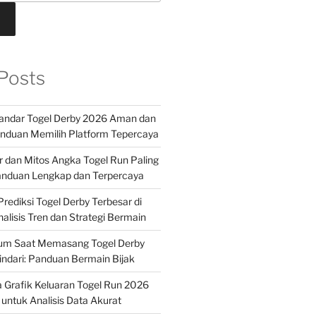
Posts
Bandar Togel Derby 2026 Aman dan
anduan Memilih Platform Tepercaya
 dan Mitos Angka Togel Run Paling
Panduan Lengkap dan Terpercaya
rediksi Togel Derby Terbesar di
alisis Tren dan Strategi Bermain
um Saat Memasang Togel Derby
indari: Panduan Bermain Bijak
Grafik Keluaran Togel Run 2026
ntuk Analisis Data Akurat