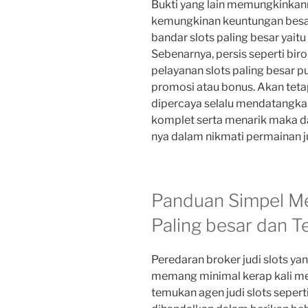
Bukti yang lain memungkinkan
kemungkinan keuntungan besar 
bandar slots paling besar yai
Sebenarnya, persis seperti biro
pelayanan slots paling besar
promosi atau bonus. Akan tetapi
dipercaya selalu mendatangka
komplet serta menarik maka
nya dalam nikmati permainan ju
Panduan Simpel M
Paling besar dan Te
Peredaran broker judi slots ya
memang minimal kerap kali me
temukan agen judi slots sepert