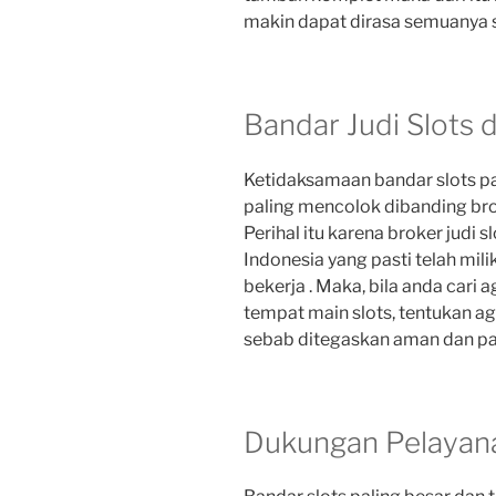
makin dapat dirasa semuanya s
Bandar Judi Slots 
Ketidaksamaan bandar slots pa
paling mencolok dibanding broker
Perihal itu karena broker judi s
Indonesia yang pasti telah milik
bekerja . Maka, bila anda cari 
tempat main slots, tentukan ag
sebab ditegaskan aman dan pal
Dukungan Pelayan