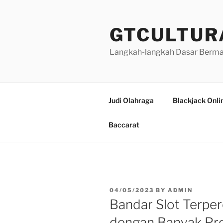
Skip
to
GTCULTUR
content
Langkah-langkah Dasar Bermai
Judi Olahraga
Blackjack Onli
Baccarat
POSTED
04/05/2023
BY
ADMIN
ON
Bandar Slot Terper
dengan Banyak Prov