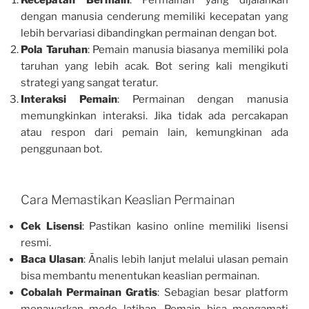
dengan manusia cenderung memiliki kecepatan yang
lebih bervariasi dibandingkan permainan dengan bot.
Pola Taruhan
: Pemain manusia biasanya memiliki pola
taruhan yang lebih acak. Bot sering kali mengikuti
strategi yang sangat teratur.
Interaksi Pemain
: Permainan dengan manusia
memungkinkan interaksi. Jika tidak ada percakapan
atau respon dari pemain lain, kemungkinan ada
penggunaan bot.
Cara Memastikan Keaslian Permainan
Cek Lisensi
: Pastikan kasino online memiliki lisensi
resmi.
Baca Ulasan
: Ānalis lebih lanjut melalui ulasan pemain
bisa membantu menentukan keaslian permainan.
Cobalah Permainan Gratis
: Sebagian besar platform
menawarkan mode latihan. Pemain bisa mengamati