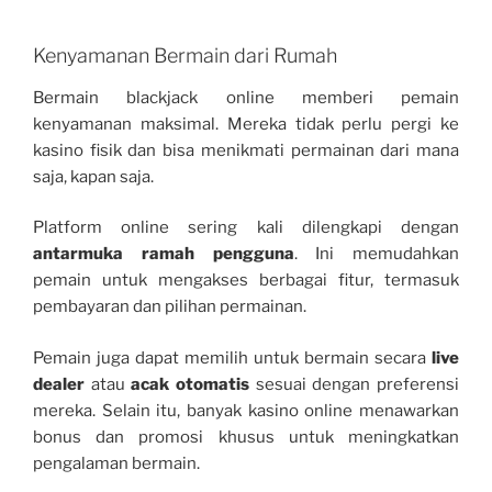
Kenyamanan Bermain dari Rumah
Bermain blackjack online memberi pemain
kenyamanan maksimal. Mereka tidak perlu pergi ke
kasino fisik dan bisa menikmati permainan dari mana
saja, kapan saja.
Platform online sering kali dilengkapi dengan
antarmuka ramah pengguna
. Ini memudahkan
pemain untuk mengakses berbagai fitur, termasuk
pembayaran dan pilihan permainan.
Pemain juga dapat memilih untuk bermain secara
live
dealer
atau
acak otomatis
sesuai dengan preferensi
mereka. Selain itu, banyak kasino online menawarkan
bonus dan promosi khusus untuk meningkatkan
pengalaman bermain.