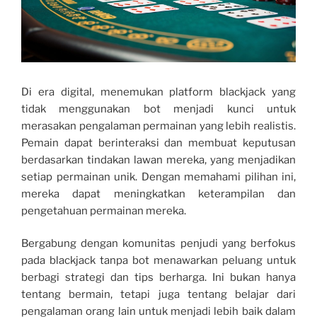
Di era digital, menemukan platform blackjack yang
tidak menggunakan bot menjadi kunci untuk
merasakan pengalaman permainan yang lebih realistis.
Pemain dapat berinteraksi dan membuat keputusan
berdasarkan tindakan lawan mereka, yang menjadikan
setiap permainan unik. Dengan memahami pilihan ini,
mereka dapat meningkatkan keterampilan dan
pengetahuan permainan mereka.
Bergabung dengan komunitas penjudi yang berfokus
pada blackjack tanpa bot menawarkan peluang untuk
berbagi strategi dan tips berharga. Ini bukan hanya
tentang bermain, tetapi juga tentang belajar dari
pengalaman orang lain untuk menjadi lebih baik dalam