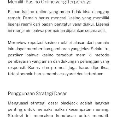
Memilih Kasino Online yang Terpercaya
Pilihan kasino online yang aman tidak bisa dianggap
remeh. Pemain harus mencari kasino yang memiliki
lisensi resmi dari badan pengatur yang diakui. Lisensi
ini menjamin bahwa permainan dijalankan secara adil.
Mereview reputasi kasino melalui ulasan dari pemain
lain dapat memberikan gambaran yang jelas. Selain itu,
pastikan bahwa kasino tersebut memiliki metode
pembayaran yang aman dan dukungan pelanggan yang
responsif. Bonus dan promosi juga harus diperiksa,
tetapi pemain harus membaca syarat dan ketentuan.
Penggunaan Strategi Dasar
Menguasai strategi dasar blackjack adalah langkah
penting untuk memaksimalkan kesempatan menang.
Strategi ini mencakup keputusan untuk menghit,