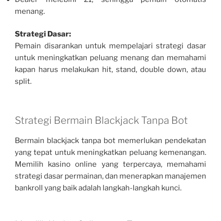
menang.
Strategi Dasar:
Pemain disarankan untuk mempelajari strategi dasar
untuk meningkatkan peluang menang dan memahami
kapan harus melakukan hit, stand, double down, atau
split.
Strategi Bermain Blackjack Tanpa Bot
Bermain blackjack tanpa bot memerlukan pendekatan
yang tepat untuk meningkatkan peluang kemenangan.
Memilih kasino online yang terpercaya, memahami
strategi dasar permainan, dan menerapkan manajemen
bankroll yang baik adalah langkah-langkah kunci.