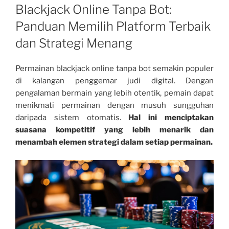
ON
Blackjack Online Tanpa Bot:
Panduan Memilih Platform Terbaik
dan Strategi Menang
Permainan blackjack online tanpa bot semakin populer
di kalangan penggemar judi digital. Dengan
pengalaman bermain yang lebih otentik, pemain dapat
menikmati permainan dengan musuh sungguhan
daripada sistem otomatis.
Hal ini menciptakan
suasana kompetitif yang lebih menarik dan
menambah elemen strategi dalam setiap permainan.