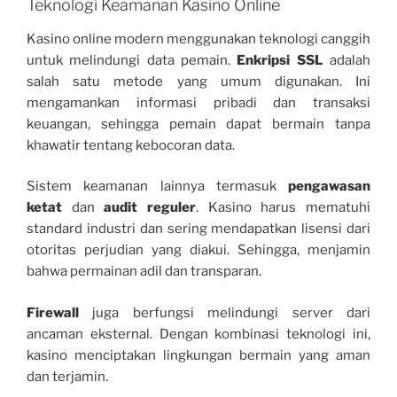
Teknologi Keamanan Kasino Online
Kasino online modern menggunakan teknologi canggih
untuk melindungi data pemain.
Enkripsi SSL
adalah
salah satu metode yang umum digunakan. Ini
mengamankan informasi pribadi dan transaksi
keuangan, sehingga pemain dapat bermain tanpa
khawatir tentang kebocoran data.
Sistem keamanan lainnya termasuk
pengawasan
ketat
dan
audit reguler
. Kasino harus mematuhi
standard industri dan sering mendapatkan lisensi dari
otoritas perjudian yang diakui. Sehingga, menjamin
bahwa permainan adil dan transparan.
Firewall
juga berfungsi melindungi server dari
ancaman eksternal. Dengan kombinasi teknologi ini,
kasino menciptakan lingkungan bermain yang aman
dan terjamin.