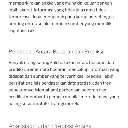
memperkirakan angka yang mungkin keluar dengan
lebih akurat. Informasi yang tidak jelas atau tidak
terpercaya dapat mengarah pada kerugian, sehingga
penting untuk selalu memilih sumber yang memiliki
reputasi baik.
Perbedaan Antara Bocoran dan Prediksi
Banyak orang sering kali tertukar antara bocoran dan
prediksi. Sementara bocoran mencakup informasi yang
didapat dari sumber yang terverifikasi, prediksi lebih
bersifat analisis berdasarkan data statistik dan tren
sebelumnya. Memahami perbedaan bocoran dan
prediksi membantu pemain menilai metode mana yang
paling sesuai untuk strategi mereka.
Analisis Jitu dan Prediksi Angka