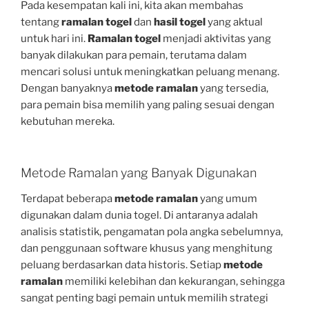
Pada kesempatan kali ini, kita akan membahas
tentang
ramalan togel
dan
hasil togel
yang aktual
untuk hari ini.
Ramalan togel
menjadi aktivitas yang
banyak dilakukan para pemain, terutama dalam
mencari solusi untuk meningkatkan peluang menang.
Dengan banyaknya
metode ramalan
yang tersedia,
para pemain bisa memilih yang paling sesuai dengan
kebutuhan mereka.
Metode Ramalan yang Banyak Digunakan
Terdapat beberapa
metode ramalan
yang umum
digunakan dalam dunia togel. Di antaranya adalah
analisis statistik, pengamatan pola angka sebelumnya,
dan penggunaan software khusus yang menghitung
peluang berdasarkan data historis. Setiap
metode
ramalan
memiliki kelebihan dan kekurangan, sehingga
sangat penting bagi pemain untuk memilih strategi