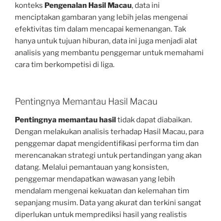
konteks
Pengenalan Hasil Macau
, data ini
menciptakan gambaran yang lebih jelas mengenai
efektivitas tim dalam mencapai kemenangan. Tak
hanya untuk tujuan hiburan, data ini juga menjadi alat
analisis yang membantu penggemar untuk memahami
cara tim berkompetisi di liga.
Pentingnya Memantau Hasil Macau
Pentingnya memantau hasil
tidak dapat diabaikan.
Dengan melakukan analisis terhadap Hasil Macau, para
penggemar dapat mengidentifikasi performa tim dan
merencanakan strategi untuk pertandingan yang akan
datang. Melalui pemantauan yang konsisten,
penggemar mendapatkan wawasan yang lebih
mendalam mengenai kekuatan dan kelemahan tim
sepanjang musim. Data yang akurat dan terkini sangat
diperlukan untuk memprediksi hasil yang realistis