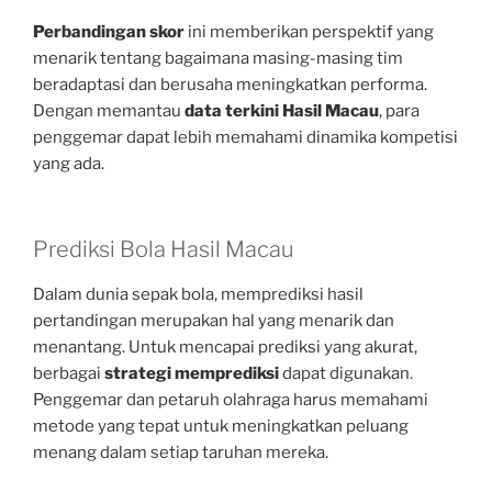
Perbandingan skor
ini memberikan perspektif yang
menarik tentang bagaimana masing-masing tim
beradaptasi dan berusaha meningkatkan performa.
Dengan memantau
data terkini Hasil Macau
, para
penggemar dapat lebih memahami dinamika kompetisi
yang ada.
Prediksi Bola Hasil Macau
Dalam dunia sepak bola, memprediksi hasil
pertandingan merupakan hal yang menarik dan
menantang. Untuk mencapai prediksi yang akurat,
berbagai
strategi memprediksi
dapat digunakan.
Penggemar dan petaruh olahraga harus memahami
metode yang tepat untuk meningkatkan peluang
menang dalam setiap taruhan mereka.