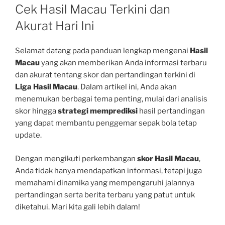
ON
Cek Hasil Macau Terkini dan
Akurat Hari Ini
Selamat datang pada panduan lengkap mengenai
Hasil
Macau
yang akan memberikan Anda informasi terbaru
dan akurat tentang skor dan pertandingan terkini di
Liga Hasil Macau
. Dalam artikel ini, Anda akan
menemukan berbagai tema penting, mulai dari analisis
skor hingga
strategi memprediksi
hasil pertandingan
yang dapat membantu penggemar sepak bola tetap
update.
Dengan mengikuti perkembangan
skor Hasil Macau
,
Anda tidak hanya mendapatkan informasi, tetapi juga
memahami dinamika yang mempengaruhi jalannya
pertandingan serta berita terbaru yang patut untuk
diketahui. Mari kita gali lebih dalam!