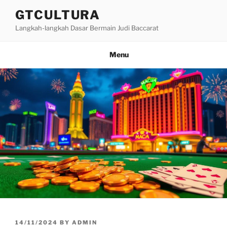
Skip
GTCULTURA
to
Langkah-langkah Dasar Bermain Judi Baccarat
content
Menu
POSTED
14/11/2024
BY
ADMIN