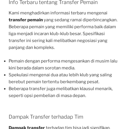
Info Terbaru tentang Transfer Pemain
Kami menghadirkan informasi terbaru mengenai
transfer pemain
yang sedang ramai diperbincangkan.
Beberapa pemain yang memiliki performa baik dalam
liga menjadi incaran klub-klub besar. Spesifikasi
transfer ini sering kali melibatkan negosiasi yang
panjang dan kompleks.
Pemain dengan performa mengesankan di musim lalu
kini berada dalam sorotan media.
Spekulasi mengenai dua atau lebih klub yang saling
berebut pemain tertentu berkembang pesat.
Beberapa transfer juga melibatkan klausul menarik,
seperti opsi pembelian di masa depan.
Dampak Transfer terhadap Tim
Dampak transfer
terhadap tim bisa jadi signifikan.