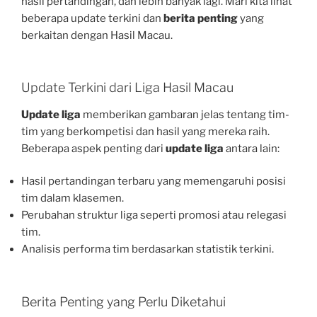
hasil pertandingan, dan lebih banyak lagi. Mari kita lihat
beberapa update terkini dan
berita penting
yang
berkaitan dengan Hasil Macau.
Update Terkini dari Liga Hasil Macau
Update liga
memberikan gambaran jelas tentang tim-
tim yang berkompetisi dan hasil yang mereka raih.
Beberapa aspek penting dari
update liga
antara lain:
Hasil pertandingan terbaru yang memengaruhi posisi
tim dalam klasemen.
Perubahan struktur liga seperti promosi atau relegasi
tim.
Analisis performa tim berdasarkan statistik terkini.
Berita Penting yang Perlu Diketahui