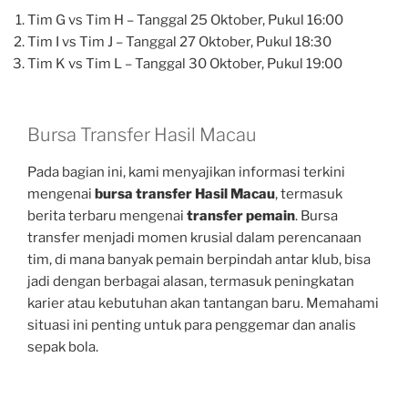
Tim G vs Tim H – Tanggal 25 Oktober, Pukul 16:00
Tim I vs Tim J – Tanggal 27 Oktober, Pukul 18:30
Tim K vs Tim L – Tanggal 30 Oktober, Pukul 19:00
Bursa Transfer Hasil Macau
Pada bagian ini, kami menyajikan informasi terkini
mengenai
bursa transfer Hasil Macau
, termasuk
berita terbaru mengenai
transfer pemain
. Bursa
transfer menjadi momen krusial dalam perencanaan
tim, di mana banyak pemain berpindah antar klub, bisa
jadi dengan berbagai alasan, termasuk peningkatan
karier atau kebutuhan akan tantangan baru. Memahami
situasi ini penting untuk para penggemar dan analis
sepak bola.