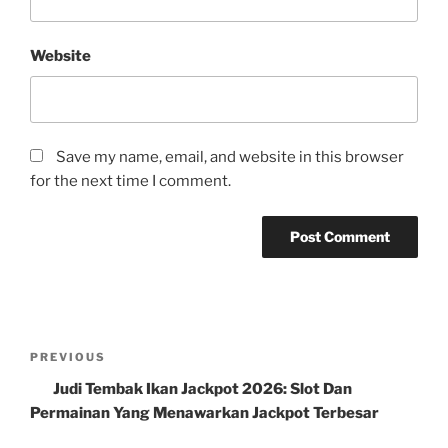
Website
Save my name, email, and website in this browser
for the next time I comment.
Post
Previous
PREVIOUS
navigation
Post
Judi Tembak Ikan Jackpot 2026: Slot Dan
Permainan Yang Menawarkan Jackpot Terbesar