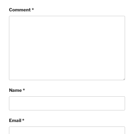
Comment
*
Name
*
Email
*