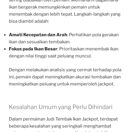
ikan bergerak memungkinkan pemain untuk
menembak dengan lebih tepat. Langkah-langkah yang
bisa diambil adalah:
Amati Kecepatan dan Arah
: Perhatikan pola gerakan
ikan dan sesuaikan tembakan.
Fokus pada Ikan Besar
: Prioritaskan menembak ikan
dengan nilai tinggi saat peluang muncul.
Dengan melakukan analisis yang cermat terhadap pola
ini, pemain dapat meningkatkan akurasi tembakan dan
meningkatkan peluang untuk memperoleh jackpot.
Kesalahan Umum yang Perlu Dihindari
Dalam permainan Judi Tembak Ikan Jackpot, terdapat
beberapa kesalahan yang seringkali menghambat