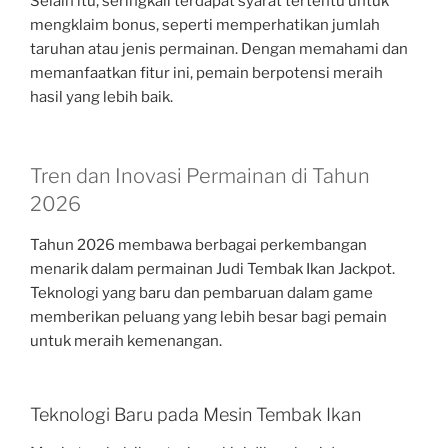
Selain itu, seringkali terdapat syarat tertentu untuk
mengklaim bonus, seperti memperhatikan jumlah
taruhan atau jenis permainan. Dengan memahami dan
memanfaatkan fitur ini, pemain berpotensi meraih
hasil yang lebih baik.
Tren dan Inovasi Permainan di Tahun
2026
Tahun 2026 membawa berbagai perkembangan
menarik dalam permainan Judi Tembak Ikan Jackpot.
Teknologi yang baru dan pembaruan dalam game
memberikan peluang yang lebih besar bagi pemain
untuk meraih kemenangan.
Teknologi Baru pada Mesin Tembak Ikan