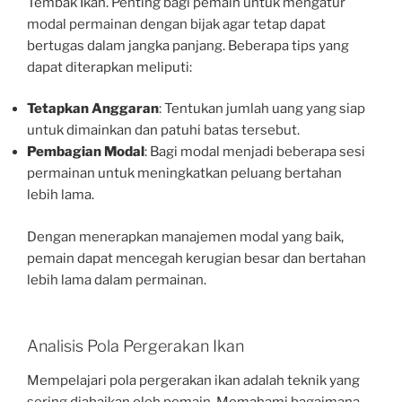
Tembak Ikan. Penting bagi pemain untuk mengatur
modal permainan dengan bijak agar tetap dapat
bertugas dalam jangka panjang. Beberapa tips yang
dapat diterapkan meliputi:
Tetapkan Anggaran
: Tentukan jumlah uang yang siap
untuk dimainkan dan patuhi batas tersebut.
Pembagian Modal
: Bagi modal menjadi beberapa sesi
permainan untuk meningkatkan peluang bertahan
lebih lama.
Dengan menerapkan manajemen modal yang baik,
pemain dapat mencegah kerugian besar dan bertahan
lebih lama dalam permainan.
Analisis Pola Pergerakan Ikan
Mempelajari pola pergerakan ikan adalah teknik yang
sering diabaikan oleh pemain. Memahami bagaimana