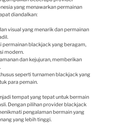
ndonesia yang menawarkan permainan
apat diandalkan:
lan visual yang menarik dan permainan
dil.
si permainan blackjack yang beragam,
asi modern.
keamanan dan kejujuran, memberikan
.
 khusus seperti turnamen blackjack yang
tuk para pemain.
menjadi tempat yang tepat untuk bermain
sli. Dengan pilihan provider blackjack
 menikmati pengalaman bermain yang
ng yang lebih tinggi.