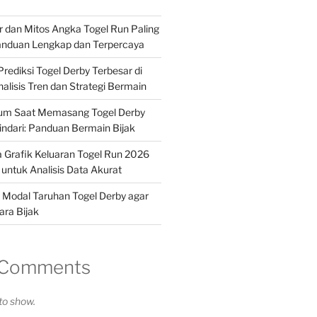
 dan Mitos Angka Togel Run Paling
Panduan Lengkap dan Terpercaya
rediksi Togel Derby Terbesar di
alisis Tren dan Strategi Bermain
um Saat Memasang Togel Derby
indari: Panduan Bermain Bijak
Grafik Keluaran Togel Run 2026
ntuk Analisis Data Akurat
 Modal Taruhan Togel Derby agar
ara Bijak
 Comments
o show.