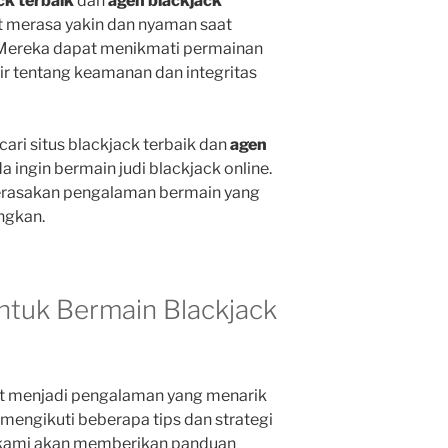
ck terbaik
dan
agen blackjack
t merasa yakin dan nyaman saat
. Mereka dapat menikmati permainan
ir tentang keamanan dan integritas
cari situs blackjack terbaik dan
agen
a ingin bermain judi blackjack online.
erasakan pengalaman bermain yang
ngkan.
untuk Bermain Blackjack
at menjadi pengalaman yang menarik
engikuti beberapa tips dan strategi
i, kami akan memberikan panduan