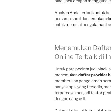
blackjack dengan menggunakan
Apakah Anda tertarik untuk be
bersama kami dan temukan
da
untuk memulai pengalaman be
Menemukan Daftar 
Online Terbaik di I
Untuk para pecinta judi blackja
menemukan
daftar provider b
memberikan pengalaman berm
banyak opsi yang tersedia, me
terpercaya menjadi faktor pe
dengan uang asli.
Dalam daftar ini, kami telah 