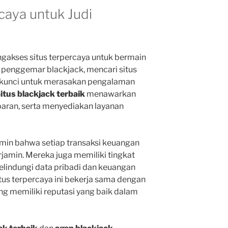
caya untuk Judi
gakses situs terpercaya untuk bermain
ra penggemar blackjack, mencari situs
 kunci untuk merasakan pengalaman
itus blackjack terbaik
menawarkan
paran, serta menyediakan layanan
in bahwa setiap transaksi keuangan
jamin. Mereka juga memiliki tingkat
lindungi data pribadi dan keuangan
situs terpercaya ini bekerja sama dengan
ang memiliki reputasi yang baik dalam