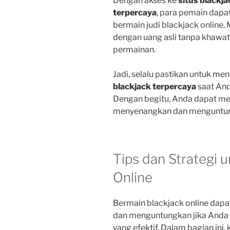
Dengan akses ke
situs blackja
terpercaya
, para pemain dapa
bermain judi blackjack online
dengan uang asli tanpa khawat
permainan.
Jadi, selalu pastikan untuk men
blackjack terpercaya
saat And
Dengan begitu, Anda dapat m
menyenangkan dan menguntu
Tips dan Strategi 
Online
Bermain blackjack online dap
dan menguntungkan jika Anda m
yang efektif. Dalam bagian in