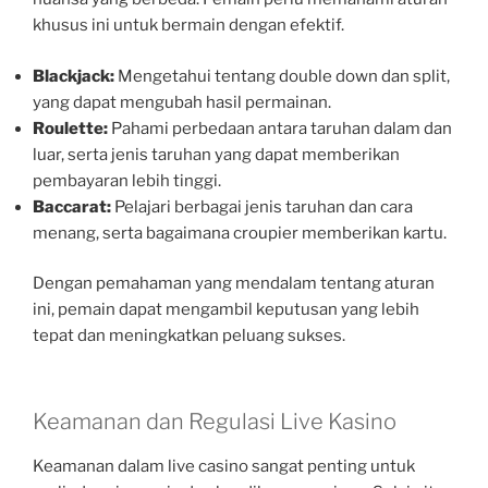
khusus ini untuk bermain dengan efektif.
Blackjack:
Mengetahui tentang double down dan split,
yang dapat mengubah hasil permainan.
Roulette:
Pahami perbedaan antara taruhan dalam dan
luar, serta jenis taruhan yang dapat memberikan
pembayaran lebih tinggi.
Baccarat:
Pelajari berbagai jenis taruhan dan cara
menang, serta bagaimana croupier memberikan kartu.
Dengan pemahaman yang mendalam tentang aturan
ini, pemain dapat mengambil keputusan yang lebih
tepat dan meningkatkan peluang sukses.
Keamanan dan Regulasi Live Kasino
Keamanan dalam live casino sangat penting untuk