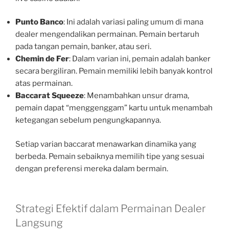
Punto Banco
: Ini adalah variasi paling umum di mana
dealer mengendalikan permainan. Pemain bertaruh
pada tangan pemain, banker, atau seri.
Chemin de Fer
: Dalam varian ini, pemain adalah banker
secara bergiliran. Pemain memiliki lebih banyak kontrol
atas permainan.
Baccarat Squeeze
: Menambahkan unsur drama,
pemain dapat “menggenggam” kartu untuk menambah
ketegangan sebelum pengungkapannya.
Setiap varian baccarat menawarkan dinamika yang
berbeda. Pemain sebaiknya memilih tipe yang sesuai
dengan preferensi mereka dalam bermain.
Strategi Efektif dalam Permainan Dealer
Langsung