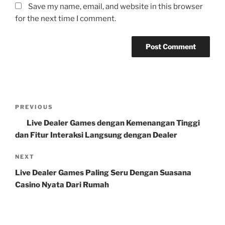
Save my name, email, and website in this browser
for the next time I comment.
Post
Previous
PREVIOUS
navigation
Post
Live Dealer Games dengan Kemenangan Tinggi
dan Fitur Interaksi Langsung dengan Dealer
Next
NEXT
Post
Live Dealer Games Paling Seru Dengan Suasana
Casino Nyata Dari Rumah