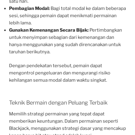
satu hari.
Pembagian Modal:
Bagi total modal ke dalam beberapa
sesi, sehingga pemain dapat menikmati permainan
lebih lama.
Gunakan Kemenangan Secara Bijak:
Pertimbangkan
untuk menyimpan sebagian dari kemenangan dan
hanya menggunakan yang sudah direncanakan untuk
taruhan berikutnya.
Dengan pendekatan tersebut, pemain dapat
mengontrol pengeluaran dan mengurangi risiko
kehilangan semua modal dalam waktu singkat.
Teknik Bermain dengan Peluang Terbaik
Memilih strategi permainan yang tepat dapat
memberikan keuntungan. Dalam permainan seperti
Blackjack, menggunakan strategi dasar yang mencakup