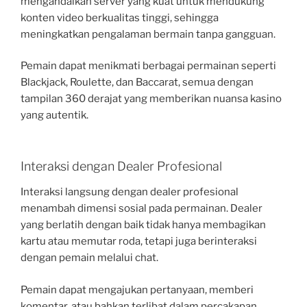
mengandalkan server yang kuat untuk mendukung
konten video berkualitas tinggi, sehingga
meningkatkan pengalaman bermain tanpa gangguan.
Pemain dapat menikmati berbagai permainan seperti
Blackjack, Roulette, dan Baccarat, semua dengan
tampilan 360 derajat yang memberikan nuansa kasino
yang autentik.
Interaksi dengan Dealer Profesional
Interaksi langsung dengan dealer profesional
menambah dimensi sosial pada permainan. Dealer
yang berlatih dengan baik tidak hanya membagikan
kartu atau memutar roda, tetapi juga berinteraksi
dengan pemain melalui chat.
Pemain dapat mengajukan pertanyaan, memberi
komentar, atau bahkan terlibat dalam percakapan