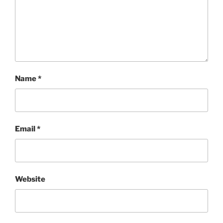
Name
*
Email
*
Website