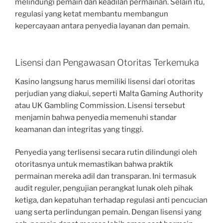
melindungi pemain dan keadilan permainan. Selain itu,
regulasi yang ketat membantu membangun
kepercayaan antara penyedia layanan dan pemain.
Lisensi dan Pengawasan Otoritas Terkemuka
Kasino langsung harus memiliki lisensi dari otoritas
perjudian yang diakui, seperti Malta Gaming Authority
atau UK Gambling Commission. Lisensi tersebut
menjamin bahwa penyedia memenuhi standar
keamanan dan integritas yang tinggi.
Penyedia yang terlisensi secara rutin dilindungi oleh
otoritasnya untuk memastikan bahwa praktik
permainan mereka adil dan transparan. Ini termasuk
audit reguler, pengujian perangkat lunak oleh pihak
ketiga, dan kepatuhan terhadap regulasi anti pencucian
uang serta perlindungan pemain. Dengan lisensi yang