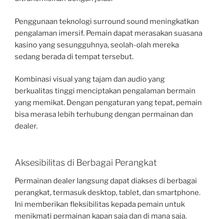
Penggunaan teknologi surround sound meningkatkan
pengalaman imersif. Pemain dapat merasakan suasana
kasino yang sesungguhnya, seolah-olah mereka
sedang berada di tempat tersebut.
Kombinasi visual yang tajam dan audio yang
berkualitas tinggi menciptakan pengalaman bermain
yang memikat. Dengan pengaturan yang tepat, pemain
bisa merasa lebih terhubung dengan permainan dan
dealer.
Aksesibilitas di Berbagai Perangkat
Permainan dealer langsung dapat diakses di berbagai
perangkat, termasuk desktop, tablet, dan smartphone.
Ini memberikan fleksibilitas kepada pemain untuk
menikmati permainan kapan saja dan di mana saja.