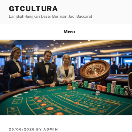
Skip
GTCULTURA
to
Langkah-langkah Dasar Bermain Judi Baccarat
content
Menu
POSTED
25/06/2026
BY
ADMIN