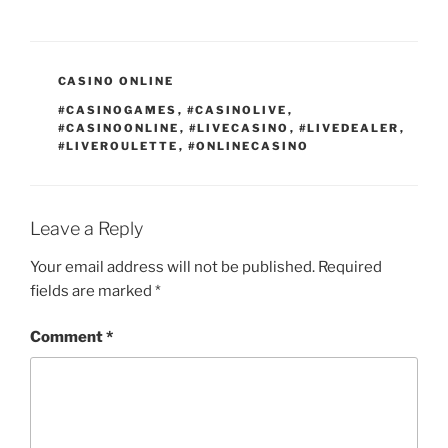
CATEGORIES
CASINO ONLINE
TAGS
#CASINOGAMES
,
#CASINOLIVE
,
#CASINOONLINE
,
#LIVECASINO
,
#LIVEDEALER
,
#LIVEROULETTE
,
#ONLINECASINO
Leave a Reply
Your email address will not be published.
Required
fields are marked
*
Comment
*