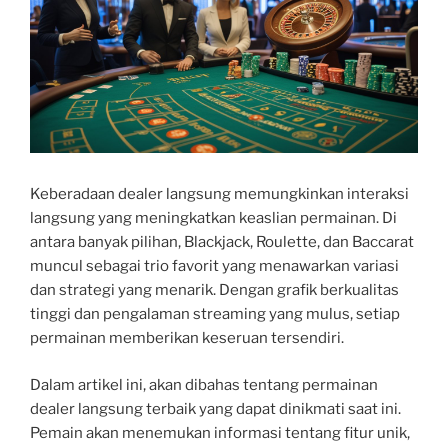
Keberadaan dealer langsung memungkinkan interaksi
langsung yang meningkatkan keaslian permainan. Di
antara banyak pilihan, Blackjack, Roulette, dan Baccarat
muncul sebagai trio favorit yang menawarkan variasi
dan strategi yang menarik. Dengan grafik berkualitas
tinggi dan pengalaman streaming yang mulus, setiap
permainan memberikan keseruan tersendiri.
Dalam artikel ini, akan dibahas tentang permainan
dealer langsung terbaik yang dapat dinikmati saat ini.
Pemain akan menemukan informasi tentang fitur unik,