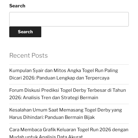
Search
Search
Recent Posts
Kumpulan Syair dan Mitos Angka Togel Run Paling
Dicari 2026: Panduan Lengkap dan Terpercaya
Forum Diskusi Prediksi Togel Derby Terbesar di Tahun
2026: Analisis Tren dan Strategi Bermain
Kesalahan Umum Saat Memasang Togel Derby yang
Harus Dihindari: Panduan Bermain Bijak
Cara Membaca Grafik Keluaran Togel Run 2026 dengan
Mudah untuk Analisis Data Akurat