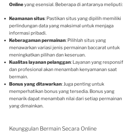
Online
yang esensial. Beberapa di antaranya meliputi:
Keamanan situs
: Pastikan situs yang dipilih memiliki
perlindungan data yang maksimal untuk menjaga
informasi pribadi.
Keberagaman permainan
: Pilihlah situs yang
menawarkan variasi jenis permainan baccarat untuk
meningkatkan pilihan dan keseruan.
Kualitas layanan pelanggan
: Layanan yang responsif
dan profesional akan menambah kenyamanan saat
bermain.
Bonus yang ditawarkan
: Juga penting untuk
memperhatikan bonus yang tersedia. Bonus yang
menarik dapat menambah nilai dari setiap permainan
yang dimainkan.
Keunggulan Bermain Secara Online