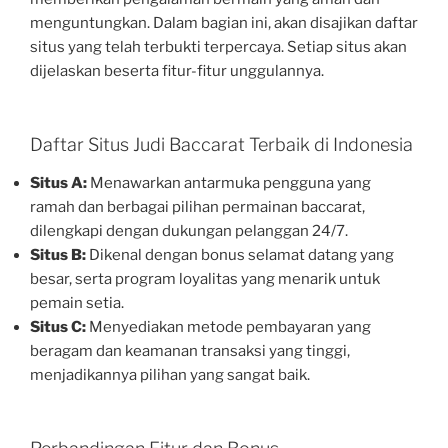
menguntungkan. Dalam bagian ini, akan disajikan daftar
situs yang telah terbukti terpercaya. Setiap situs akan
dijelaskan beserta fitur-fitur unggulannya.
Daftar Situs Judi Baccarat Terbaik di Indonesia
Situs A:
Menawarkan antarmuka pengguna yang
ramah dan berbagai pilihan permainan baccarat,
dilengkapi dengan dukungan pelanggan 24/7.
Situs B:
Dikenal dengan bonus selamat datang yang
besar, serta program loyalitas yang menarik untuk
pemain setia.
Situs C:
Menyediakan metode pembayaran yang
beragam dan keamanan transaksi yang tinggi,
menjadikannya pilihan yang sangat baik.