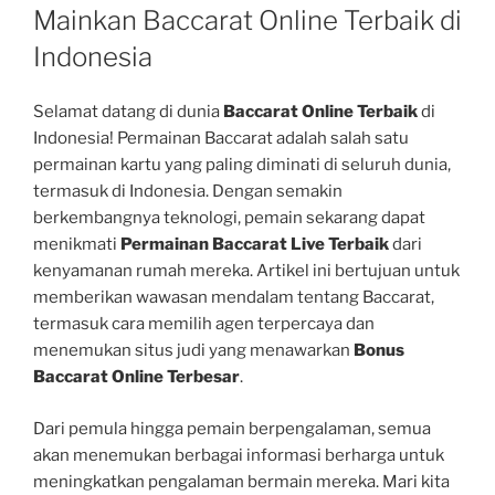
ON
Mainkan Baccarat Online Terbaik di
Indonesia
Selamat datang di dunia
Baccarat Online Terbaik
di
Indonesia! Permainan Baccarat adalah salah satu
permainan kartu yang paling diminati di seluruh dunia,
termasuk di Indonesia. Dengan semakin
berkembangnya teknologi, pemain sekarang dapat
menikmati
Permainan Baccarat Live Terbaik
dari
kenyamanan rumah mereka. Artikel ini bertujuan untuk
memberikan wawasan mendalam tentang Baccarat,
termasuk cara memilih agen terpercaya dan
menemukan situs judi yang menawarkan
Bonus
Baccarat Online Terbesar
.
Dari pemula hingga pemain berpengalaman, semua
akan menemukan berbagai informasi berharga untuk
meningkatkan pengalaman bermain mereka. Mari kita