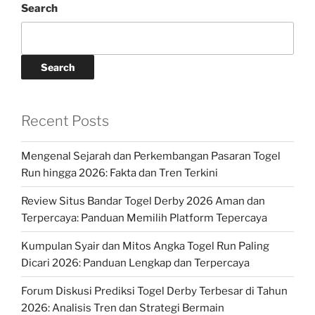
Search
Search
Recent Posts
Mengenal Sejarah dan Perkembangan Pasaran Togel
Run hingga 2026: Fakta dan Tren Terkini
Review Situs Bandar Togel Derby 2026 Aman dan
Terpercaya: Panduan Memilih Platform Tepercaya
Kumpulan Syair dan Mitos Angka Togel Run Paling
Dicari 2026: Panduan Lengkap dan Terpercaya
Forum Diskusi Prediksi Togel Derby Terbesar di Tahun
2026: Analisis Tren dan Strategi Bermain