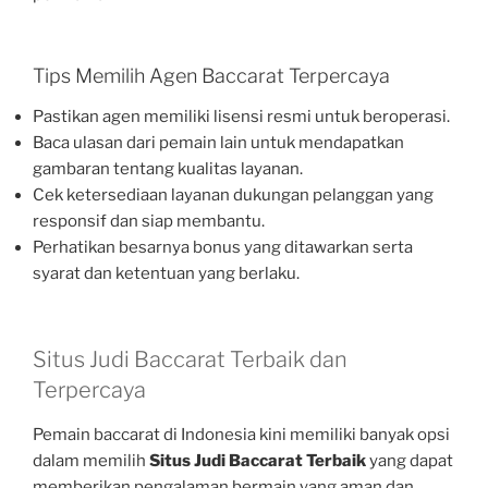
Tips Memilih Agen Baccarat Terpercaya
Pastikan agen memiliki lisensi resmi untuk beroperasi.
Baca ulasan dari pemain lain untuk mendapatkan
gambaran tentang kualitas layanan.
Cek ketersediaan layanan dukungan pelanggan yang
responsif dan siap membantu.
Perhatikan besarnya bonus yang ditawarkan serta
syarat dan ketentuan yang berlaku.
Situs Judi Baccarat Terbaik dan
Terpercaya
Pemain baccarat di Indonesia kini memiliki banyak opsi
dalam memilih
Situs Judi Baccarat Terbaik
yang dapat
memberikan pengalaman bermain yang aman dan