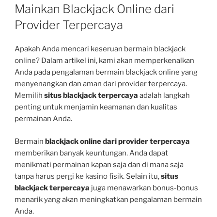
ON
Mainkan Blackjack Online dari
Provider Terpercaya
Apakah Anda mencari keseruan bermain blackjack
online? Dalam artikel ini, kami akan memperkenalkan
Anda pada pengalaman bermain blackjack online yang
menyenangkan dan aman dari provider terpercaya.
Memilih
situs blackjack terpercaya
adalah langkah
penting untuk menjamin keamanan dan kualitas
permainan Anda.
Bermain
blackjack online dari provider terpercaya
memberikan banyak keuntungan. Anda dapat
menikmati permainan kapan saja dan di mana saja
tanpa harus pergi ke kasino fisik. Selain itu,
situs
blackjack terpercaya
juga menawarkan bonus-bonus
menarik yang akan meningkatkan pengalaman bermain
Anda.