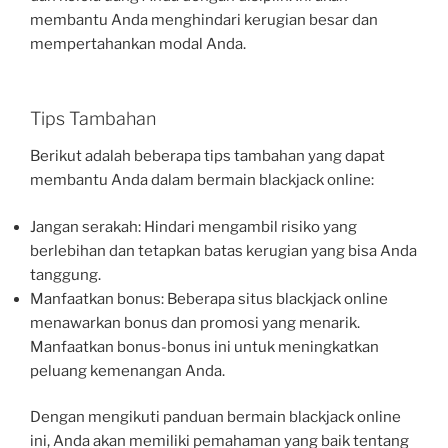
membantu Anda menghindari kerugian besar dan
mempertahankan modal Anda.
Tips Tambahan
Berikut adalah beberapa tips tambahan yang dapat
membantu Anda dalam bermain blackjack online:
Jangan serakah: Hindari mengambil risiko yang
berlebihan dan tetapkan batas kerugian yang bisa Anda
tanggung.
Manfaatkan bonus: Beberapa situs blackjack online
menawarkan bonus dan promosi yang menarik.
Manfaatkan bonus-bonus ini untuk meningkatkan
peluang kemenangan Anda.
Dengan mengikuti panduan bermain blackjack online
ini, Anda akan memiliki pemahaman yang baik tentang