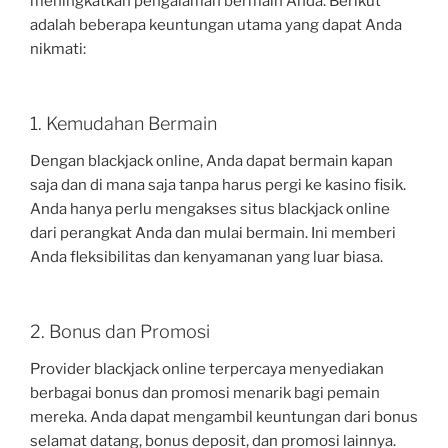
meningkatkan pengalaman bermain Anda. Berikut
adalah beberapa keuntungan utama yang dapat Anda
nikmati:
1. Kemudahan Bermain
Dengan blackjack online, Anda dapat bermain kapan
saja dan di mana saja tanpa harus pergi ke kasino fisik.
Anda hanya perlu mengakses situs blackjack online
dari perangkat Anda dan mulai bermain. Ini memberi
Anda fleksibilitas dan kenyamanan yang luar biasa.
2. Bonus dan Promosi
Provider blackjack online terpercaya menyediakan
berbagai bonus dan promosi menarik bagi pemain
mereka. Anda dapat mengambil keuntungan dari bonus
selamat datang, bonus deposit, dan promosi lainnya.