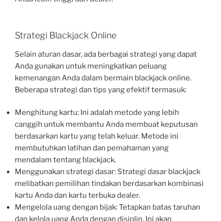
Strategi Blackjack Online
Selain aturan dasar, ada berbagai strategi yang dapat
Anda gunakan untuk meningkatkan peluang
kemenangan Anda dalam bermain blackjack online.
Beberapa strategi dan tips yang efektif termasuk:
Menghitung kartu: Ini adalah metode yang lebih
canggih untuk membantu Anda membuat keputusan
berdasarkan kartu yang telah keluar. Metode ini
membutuhkan latihan dan pemahaman yang
mendalam tentang blackjack.
Menggunakan strategi dasar: Strategi dasar blackjack
melibatkan pemilihan tindakan berdasarkan kombinasi
kartu Anda dan kartu terbuka dealer.
Mengelola uang dengan bijak: Tetapkan batas taruhan
dan kelola uang Anda dengan disiplin. Ini akan