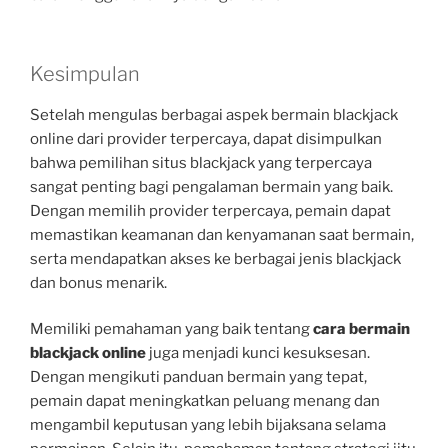
Kesimpulan
Setelah mengulas berbagai aspek bermain blackjack
online dari provider terpercaya, dapat disimpulkan
bahwa pemilihan situs blackjack yang terpercaya
sangat penting bagi pengalaman bermain yang baik.
Dengan memilih provider terpercaya, pemain dapat
memastikan keamanan dan kenyamanan saat bermain,
serta mendapatkan akses ke berbagai jenis blackjack
dan bonus menarik.
Memiliki pemahaman yang baik tentang
cara bermain
blackjack online
juga menjadi kunci kesuksesan.
Dengan mengikuti panduan bermain yang tepat,
pemain dapat meningkatkan peluang menang dan
mengambil keputusan yang lebih bijaksana selama