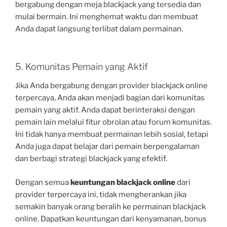
bergabung dengan meja blackjack yang tersedia dan
mulai bermain. Ini menghemat waktu dan membuat
Anda dapat langsung terlibat dalam permainan.
5. Komunitas Pemain yang Aktif
Jika Anda bergabung dengan provider blackjack online
terpercaya, Anda akan menjadi bagian dari komunitas
pemain yang aktif. Anda dapat berinteraksi dengan
pemain lain melalui fitur obrolan atau forum komunitas.
Ini tidak hanya membuat permainan lebih sosial, tetapi
Anda juga dapat belajar dari pemain berpengalaman
dan berbagi strategi blackjack yang efektif.
Dengan semua
keuntungan blackjack online
dari
provider terpercaya ini, tidak mengherankan jika
semakin banyak orang beralih ke permainan blackjack
online. Dapatkan keuntungan dari kenyamanan, bonus