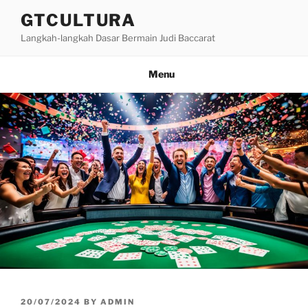
Skip
GTCULTURA
to
Langkah-langkah Dasar Bermain Judi Baccarat
content
Menu
POSTED
20/07/2024
BY
ADMIN