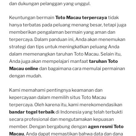
dan dukungan pelanggan yang unggul.
Keuntungan bermain
Toto Macau terpercaya
tidak
hanya terbatas pada peluang menang besar, tetapi juga
memberikan pengalaman bermain yang aman dan
terpercaya. Dalam panduan ini, Anda akan menemukan
strategi dan tips untuk meningkatkan peluang Anda
dalam memenangkan taruhan Toto Macau. Selain itu,
Anda juga akan mempelajari manfaat
taruhan Toto
Macau online
dan bagaimana cara memulai permainan
dengan mudah.
Kami memahami pentingnya keamanan dan
kepercayaan dalam memilih situs Toto Macau
terpercaya. Oleh karena itu, kami merekomendasikan
bandar togel terbaik
di Indonesia yang telah terbukti
secara profesional dan mengutamakan kepuasan
member. Dengan bergabung dengan
agen resmi Toto
Macau
, Anda dapat memastikan bahwa data dan dana