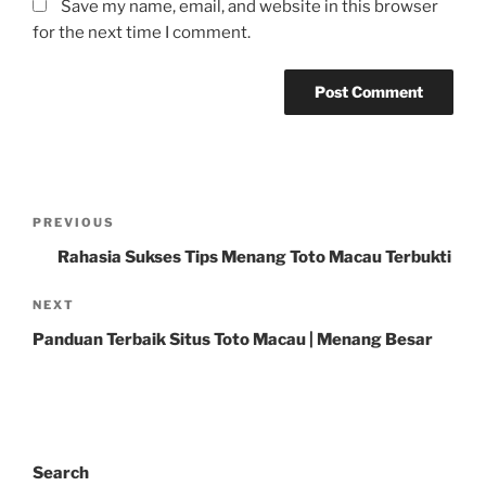
Save my name, email, and website in this browser
for the next time I comment.
Post
Previous
PREVIOUS
navigation
Post
Rahasia Sukses Tips Menang Toto Macau Terbukti
Next
NEXT
Post
Panduan Terbaik Situs Toto Macau | Menang Besar
Search