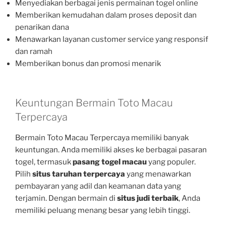
Menyediakan berbagai jenis permainan togel online
Memberikan kemudahan dalam proses deposit dan
penarikan dana
Menawarkan layanan customer service yang responsif
dan ramah
Memberikan bonus dan promosi menarik
Keuntungan Bermain Toto Macau
Terpercaya
Bermain Toto Macau Terpercaya memiliki banyak
keuntungan. Anda memiliki akses ke berbagai pasaran
togel, termasuk
pasang togel macau
yang populer.
Pilih
situs taruhan terpercaya
yang menawarkan
pembayaran yang adil dan keamanan data yang
terjamin. Dengan bermain di
situs judi terbaik
, Anda
memiliki peluang menang besar yang lebih tinggi.