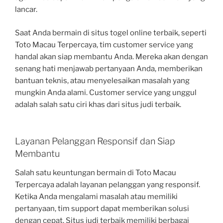
lancar.
Saat Anda bermain di situs togel online terbaik, seperti
Toto Macau Terpercaya, tim customer service yang
handal akan siap membantu Anda. Mereka akan dengan
senang hati menjawab pertanyaan Anda, memberikan
bantuan teknis, atau menyelesaikan masalah yang
mungkin Anda alami. Customer service yang unggul
adalah salah satu ciri khas dari situs judi terbaik.
Layanan Pelanggan Responsif dan Siap
Membantu
Salah satu keuntungan bermain di Toto Macau
Terpercaya adalah layanan pelanggan yang responsif.
Ketika Anda mengalami masalah atau memiliki
pertanyaan, tim support dapat memberikan solusi
dengan cepat. Situs judi terbaik memiliki berbagai