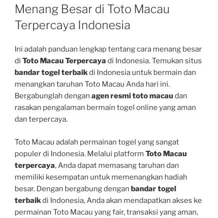
ON
Menang Besar di Toto Macau
Terpercaya Indonesia
Ini adalah panduan lengkap tentang cara menang besar
di
Toto Macau Terpercaya
di Indonesia. Temukan situs
bandar togel terbaik
di Indonesia untuk bermain dan
menangkan taruhan Toto Macau Anda hari ini.
Bergabunglah dengan
agen resmi toto macau
dan
rasakan pengalaman bermain togel online yang aman
dan terpercaya.
Toto Macau adalah permainan togel yang sangat
populer di Indonesia. Melalui platform
Toto Macau
terpercaya
, Anda dapat memasang taruhan dan
memiliki kesempatan untuk memenangkan hadiah
besar. Dengan bergabung dengan
bandar togel
terbaik
di Indonesia, Anda akan mendapatkan akses ke
permainan Toto Macau yang fair, transaksi yang aman,