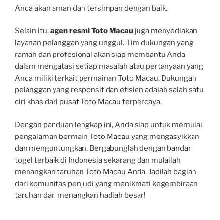
Anda akan aman dan tersimpan dengan baik.
Selain itu,
agen resmi Toto Macau
juga menyediakan
layanan pelanggan yang unggul. Tim dukungan yang
ramah dan profesional akan siap membantu Anda
dalam mengatasi setiap masalah atau pertanyaan yang
Anda miliki terkait permainan Toto Macau. Dukungan
pelanggan yang responsif dan efisien adalah salah satu
ciri khas dari pusat Toto Macau terpercaya.
Dengan panduan lengkap ini, Anda siap untuk memulai
pengalaman bermain Toto Macau yang mengasyikkan
dan menguntungkan. Bergabunglah dengan bandar
togel terbaik di Indonesia sekarang dan mulailah
menangkan taruhan Toto Macau Anda. Jadilah bagian
dari komunitas penjudi yang menikmati kegembiraan
taruhan dan menangkan hadiah besar!