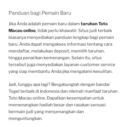
Panduan bagi Pemain Baru
Jika Anda adalah pemain baru dalam
taruhan Toto
Macau online
, tidak perlu khawatir. Situs judi terbaik
biasanya menyediakan panduan lengkap bagi pemain
baru. Anda dapat mengakses informasi tentang cara
mendaftar, melakukan deposit, memilih taruhan,
hingga penarikan kemenangan. Selain itu, situs
tersebut juga menyediakan layanan customer service
yang siap membantu Anda jika mengalami kesulitan.
Jadi, tunggu apa lagi? Bergabunglah dengan bandar
Togel terbaik di Indonesia dan nikmati manfaat taruhan
Toto Macau online. Dapatkan kesempatan untuk
memenangkan hadiah besar dan rasakan sensasi
bermain judi yang menyenangkan dan
menguntungkan.