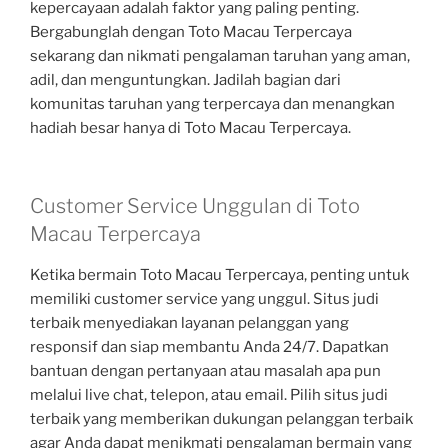
kepercayaan adalah faktor yang paling penting.
Bergabunglah dengan Toto Macau Terpercaya
sekarang dan nikmati pengalaman taruhan yang aman,
adil, dan menguntungkan. Jadilah bagian dari
komunitas taruhan yang terpercaya dan menangkan
hadiah besar hanya di Toto Macau Terpercaya.
Customer Service Unggulan di Toto
Macau Terpercaya
Ketika bermain Toto Macau Terpercaya, penting untuk
memiliki customer service yang unggul. Situs judi
terbaik menyediakan layanan pelanggan yang
responsif dan siap membantu Anda 24/7. Dapatkan
bantuan dengan pertanyaan atau masalah apa pun
melalui live chat, telepon, atau email. Pilih situs judi
terbaik yang memberikan dukungan pelanggan terbaik
agar Anda dapat menikmati pengalaman bermain yang