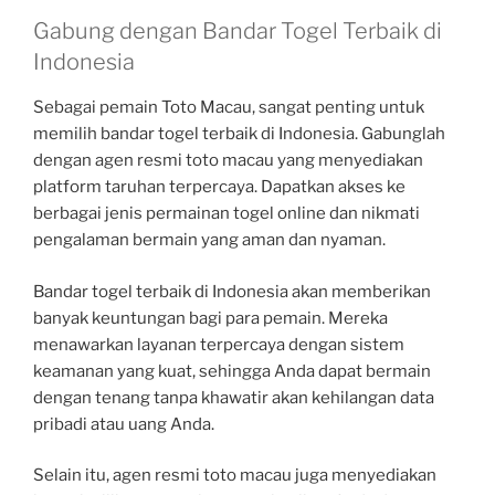
Gabung dengan Bandar Togel Terbaik di
Indonesia
Sebagai pemain Toto Macau, sangat penting untuk
memilih bandar togel terbaik di Indonesia. Gabunglah
dengan agen resmi toto macau yang menyediakan
platform taruhan terpercaya. Dapatkan akses ke
berbagai jenis permainan togel online dan nikmati
pengalaman bermain yang aman dan nyaman.
Bandar togel terbaik di Indonesia akan memberikan
banyak keuntungan bagi para pemain. Mereka
menawarkan layanan terpercaya dengan sistem
keamanan yang kuat, sehingga Anda dapat bermain
dengan tenang tanpa khawatir akan kehilangan data
pribadi atau uang Anda.
Selain itu, agen resmi toto macau juga menyediakan