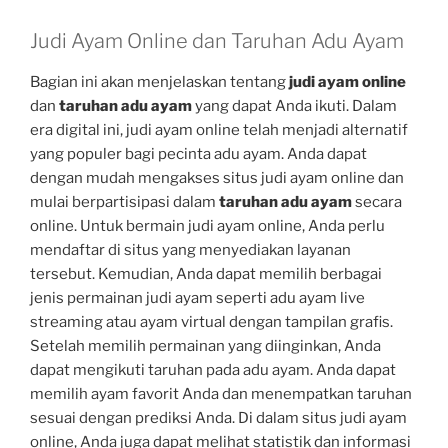
Judi Ayam Online dan Taruhan Adu Ayam
Bagian ini akan menjelaskan tentang
judi ayam online
dan
taruhan adu ayam
yang dapat Anda ikuti. Dalam
era digital ini, judi ayam online telah menjadi alternatif
yang populer bagi pecinta adu ayam. Anda dapat
dengan mudah mengakses situs judi ayam online dan
mulai berpartisipasi dalam
taruhan adu ayam
secara
online. Untuk bermain judi ayam online, Anda perlu
mendaftar di situs yang menyediakan layanan
tersebut. Kemudian, Anda dapat memilih berbagai
jenis permainan judi ayam seperti adu ayam live
streaming atau ayam virtual dengan tampilan grafis.
Setelah memilih permainan yang diinginkan, Anda
dapat mengikuti taruhan pada adu ayam. Anda dapat
memilih ayam favorit Anda dan menempatkan taruhan
sesuai dengan prediksi Anda. Di dalam situs judi ayam
online, Anda juga dapat melihat statistik dan informasi