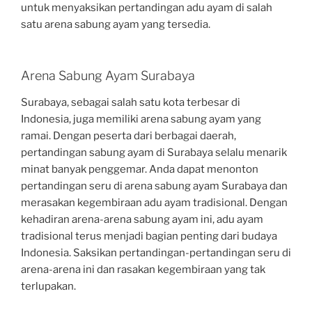
untuk menyaksikan pertandingan adu ayam di salah
satu arena sabung ayam yang tersedia.
Arena Sabung Ayam Surabaya
Surabaya, sebagai salah satu kota terbesar di
Indonesia, juga memiliki arena sabung ayam yang
ramai. Dengan peserta dari berbagai daerah,
pertandingan sabung ayam di Surabaya selalu menarik
minat banyak penggemar. Anda dapat menonton
pertandingan seru di arena sabung ayam Surabaya dan
merasakan kegembiraan adu ayam tradisional. Dengan
kehadiran arena-arena sabung ayam ini, adu ayam
tradisional terus menjadi bagian penting dari budaya
Indonesia. Saksikan pertandingan-pertandingan seru di
arena-arena ini dan rasakan kegembiraan yang tak
terlupakan.