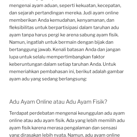
mengenai ayam aduan, seperti kekuatan, kecepatan,
dan sejarah pertandingan mereka. Judi ayam online
memberikan Anda kemudahan, kenyamanan, dan
fleksibilitas untuk berpartisipasi dalam taruhan adu
ayam tanpa harus pergi ke arena sabung ayam fisik.
Namun, ingatlah untuk bermain dengan bijak dan
bertanggung jawab. Kenali batasan Anda dan jangan
lupa untuk selalu mempertimbangkan faktor
keberuntungan dalam setiap taruhan Anda. Untuk
memeriahkan pembahasan ini, berikut adalah gambar
ayam adu yang sedang berlangsung:
Adu Ayam Online atau Adu Ayam Fisik?
Terdapat perdebatan mengenai keunggulan adu ayam
online atau adu ayam fisik. Ada yang lebih memilih adu
ayam fisik karena merasa pengalaman dan sensasi
yang dirasakan lebih nyata. Namun, adu ayam online