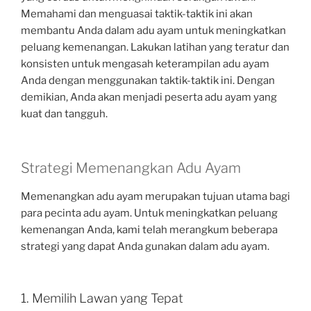
Memahami dan menguasai taktik-taktik ini akan
membantu Anda dalam adu ayam untuk meningkatkan
peluang kemenangan. Lakukan latihan yang teratur dan
konsisten untuk mengasah keterampilan adu ayam
Anda dengan menggunakan taktik-taktik ini. Dengan
demikian, Anda akan menjadi peserta adu ayam yang
kuat dan tangguh.
Strategi Memenangkan Adu Ayam
Memenangkan adu ayam merupakan tujuan utama bagi
para pecinta adu ayam. Untuk meningkatkan peluang
kemenangan Anda, kami telah merangkum beberapa
strategi yang dapat Anda gunakan dalam adu ayam.
1. Memilih Lawan yang Tepat