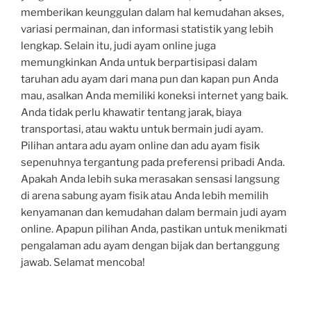
memberikan keunggulan dalam hal kemudahan akses,
variasi permainan, dan informasi statistik yang lebih
lengkap. Selain itu, judi ayam online juga
memungkinkan Anda untuk berpartisipasi dalam
taruhan adu ayam dari mana pun dan kapan pun Anda
mau, asalkan Anda memiliki koneksi internet yang baik.
Anda tidak perlu khawatir tentang jarak, biaya
transportasi, atau waktu untuk bermain judi ayam.
Pilihan antara adu ayam online dan adu ayam fisik
sepenuhnya tergantung pada preferensi pribadi Anda.
Apakah Anda lebih suka merasakan sensasi langsung
di arena sabung ayam fisik atau Anda lebih memilih
kenyamanan dan kemudahan dalam bermain judi ayam
online. Apapun pilihan Anda, pastikan untuk menikmati
pengalaman adu ayam dengan bijak dan bertanggung
jawab. Selamat mencoba!