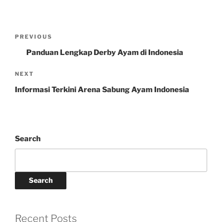
Post
Previous
PREVIOUS
navigation
Post
Panduan Lengkap Derby Ayam di Indonesia
Next
NEXT
Post
Informasi Terkini Arena Sabung Ayam Indonesia
Search
Search
Recent Posts