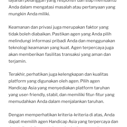
layanan pelanggan yang responsif dan siap membantu
Anda dalam mengatasi masalah atau pertanyaan yang
mungkin Anda miliki.
Keamanan dan privasi juga merupakan faktor yang
tidak boleh diabaikan. Pastikan agen yang Anda pilih
melindungi informasi pribadi Anda dan menggunakan
teknologi keamanan yang kuat. Agen terpercaya juga
akan memberikan fasilitas transaksi yang aman dan
terjamin.
Terakhir, perhatikan juga kelengkapan dan kualitas
platform yang digunakan oleh agen. Pilih agen
Handicap Asia yang menyediakan platform taruhan
yang user-friendly, stabil, dan memiliki fitur-fitur yang
memudahkan Anda dalam menjalankan taruhan.
Dengan memperhatikan kriteria-kriteria di atas, Anda
dapat memilih agen Handicap Asia yang terpercaya dan