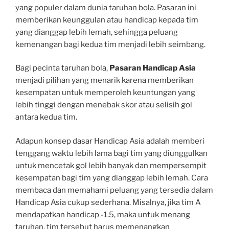
yang populer dalam dunia taruhan bola. Pasaran ini
memberikan keunggulan atau handicap kepada tim
yang dianggap lebih lemah, sehingga peluang
kemenangan bagi kedua tim menjadi lebih seimbang.
Bagi pecinta taruhan bola,
Pasaran Handicap Asia
menjadi pilihan yang menarik karena memberikan
kesempatan untuk memperoleh keuntungan yang
lebih tinggi dengan menebak skor atau selisih gol
antara kedua tim.
Adapun konsep dasar Handicap Asia adalah memberi
tenggang waktu lebih lama bagi tim yang diunggulkan
untuk mencetak gol lebih banyak dan mempersempit
kesempatan bagi tim yang dianggap lebih lemah. Cara
membaca dan memahami peluang yang tersedia dalam
Handicap Asia cukup sederhana. Misalnya, jika tim A
mendapatkan handicap -1.5, maka untuk menang
taruhan, tim tersebut harus memenangkan