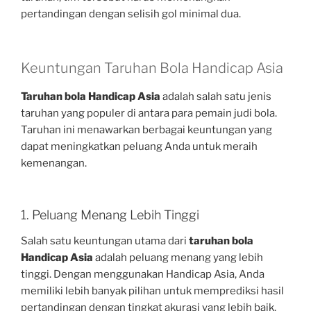
pertandingan dengan selisih gol minimal dua.
Keuntungan Taruhan Bola Handicap Asia
Taruhan bola Handicap Asia
adalah salah satu jenis
taruhan yang populer di antara para pemain judi bola.
Taruhan ini menawarkan berbagai keuntungan yang
dapat meningkatkan peluang Anda untuk meraih
kemenangan.
1. Peluang Menang Lebih Tinggi
Salah satu keuntungan utama dari
taruhan bola
Handicap Asia
adalah peluang menang yang lebih
tinggi. Dengan menggunakan Handicap Asia, Anda
memiliki lebih banyak pilihan untuk memprediksi hasil
pertandingan dengan tingkat akurasi yang lebih baik.