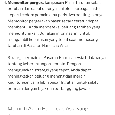
Memonitor pergerakan pasar:
Pasar taruhan selalu
berubah dan dapat dipengaruhi oleh berbagai faktor
seperti cedera pemain atau peristiwa penting lainnya.
Memonitor pergerakan pasar secara teratur dapat
membantu Anda mendeteksi peluang taruhan yang
menguntungkan. Gunakan informasi ini untuk
mengambil keputusan yang tepat saat memasang
taruhan di Pasaran Handicap Asia.
Strategi bermain di Pasaran Handicap Asia tidak hanya
tentang keberuntungan semata. Dengan
menggunakan strategi yang tepat, Anda dapat
meningkatkan peluang menang dan meraih
keuntungan yang lebih besar. Ingatlah untuk selalu
bermain dengan bijak dan bertanggung jawab.
Memilih Agen Handicap Asia yang