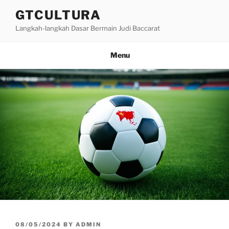
Skip
GTCULTURA
to
Langkah-langkah Dasar Bermain Judi Baccarat
content
Menu
POSTED
08/05/2024
BY
ADMIN