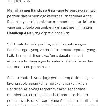
Terpercaya
Memilih
agen Handicap Asia
yang terpercaya sangat
penting dalam menjaga keberhasilan taruhan Anda.
Dalam bagian ini, kami akan memperkenalkan kriteria
yang perlu Anda pertimbangkan saat memilih
agen
Handicap Asia
yang dapat diandalkan.
Salah satu kriteria penting adalah reputasi agen.
Pastikan agen yang Anda pilih memiliki reputasi yang
baik dan dapat dipercaya. Anda dapat mencari
informasi tentang agen tersebut melalui ulasan dan
testimoni dari pemain lain.
Selain reputasi, Anda juga perlu mempertimbangkan
layanan pelanggan yang mereka tawarkan. Agen
Handicap Asia yang terpercaya akan senantiasa
memberikan dukungan dan bantuan kepada para
pemainnya. Pastikan agen yang Anda pilih memiliki tim