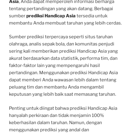
Asia
, Anda dapat memperoleh informasi berharga
tentang pertandingan yang akan datang. Berbagai
sumber
prediksi Handicap Asia
tersedia untuk
membantu Anda membuat taruhan yang lebih cerdas.
Sumber prediksi terpercaya seperti situs taruhan
olahraga, analis sepak bola, dan komunitas penjudi
sering kali memberikan prediksi Handicap Asia yang
akurat berdasarkan data statistik, performa tim, dan
faktor-faktor lain yang mempengaruhi hasil
pertandingan. Menggunakan prediksi Handicap Asia
dapat memberi Anda wawasan lebih dalam tentang
peluang tim dan membantu Anda mengambil
keputusan yang lebih baik saat memasang taruhan.
Penting untuk diingat bahwa prediksi Handicap Asia
hanyalah perkiraan dan tidak menjamin 100%
keberhasilan dalam taruhan. Namun, dengan
menggunakan prediksi yang andal dan