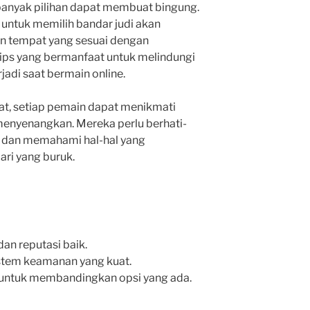
 banyak pilihan dapat membuat bingung.
 untuk memilih bandar judi akan
tempat yang sesuai dengan
ips yang bermanfaat untuk melindungi
rjadi saat bermain online.
t, setiap pemain dapat menikmati
enyenangkan. Mereka perlu berhati-
i dan memahami hal-hal yang
ri yang buruk.
dan reputasi baik.
istem keamanan yang kuat.
 untuk membandingkan opsi yang ada.