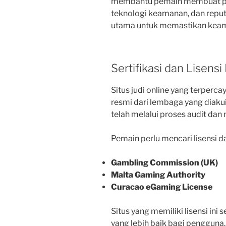
membantu pemain membuat pili
teknologi keamanan, dan repu
utama untuk memastikan keam
Sertifikasi dan Lisens
Situs judi online yang terpercay
resmi dari lembaga yang diakui
telah melalui proses audit dan
Pemain perlu mencari lisensi da
Gambling Commission (UK)
Malta Gaming Authority
Curacao eGaming License
Situs yang memiliki lisensi ini
yang lebih baik bagi pengguna. S