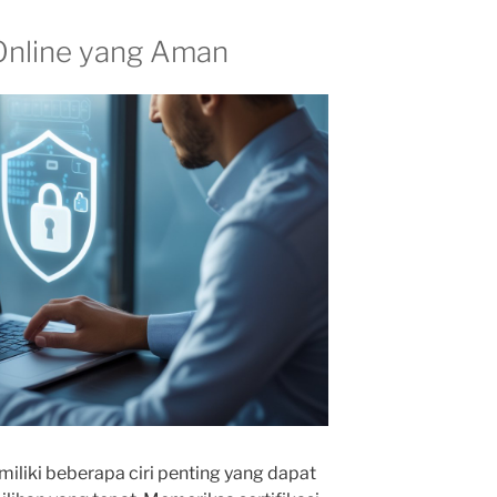
i Online yang Aman
miliki beberapa ciri penting yang dapat