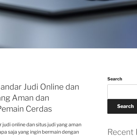
Search
andar Judi Online dan
yang Aman dan
Search
Pemain Cerdas
judi online dan situs judi yang aman
Recent 
apa saja yang ingin bermain dengan