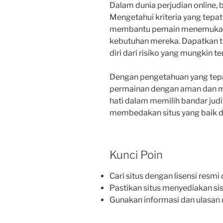
Dalam dunia perjudian online,
Mengetahui kriteria yang tepat
membantu pemain menemukan 
kebutuhan mereka. Dapatkan t
diri dari risiko yang mungkin te
Dengan pengetahuan yang tepa
permainan dengan aman dan m
hati dalam memilih bandar jud
membedakan situs yang baik da
Kunci Poin
Cari situs dengan lisensi resmi 
Pastikan situs menyediakan s
Gunakan informasi dan ulasan