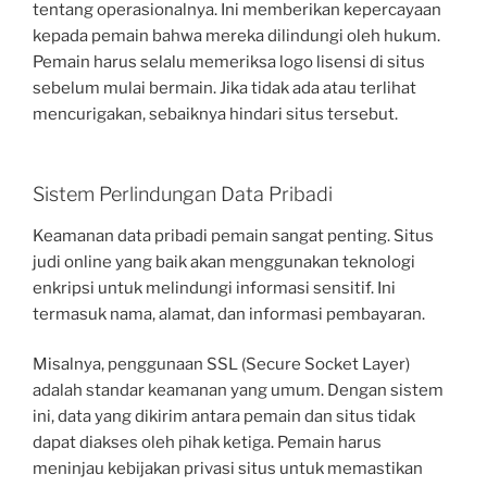
tentang operasionalnya. Ini memberikan kepercayaan
kepada pemain bahwa mereka dilindungi oleh hukum.
Pemain harus selalu memeriksa logo lisensi di situs
sebelum mulai bermain. Jika tidak ada atau terlihat
mencurigakan, sebaiknya hindari situs tersebut.
Sistem Perlindungan Data Pribadi
Keamanan data pribadi pemain sangat penting. Situs
judi online yang baik akan menggunakan teknologi
enkripsi untuk melindungi informasi sensitif. Ini
termasuk nama, alamat, dan informasi pembayaran.
Misalnya, penggunaan SSL (Secure Socket Layer)
adalah standar keamanan yang umum. Dengan sistem
ini, data yang dikirim antara pemain dan situs tidak
dapat diakses oleh pihak ketiga. Pemain harus
meninjau kebijakan privasi situs untuk memastikan