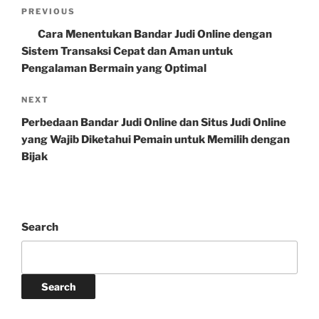
Post
Previous
PREVIOUS
navigation
Post
Cara Menentukan Bandar Judi Online dengan
Sistem Transaksi Cepat dan Aman untuk
Pengalaman Bermain yang Optimal
Next
NEXT
Post
Perbedaan Bandar Judi Online dan Situs Judi Online
yang Wajib Diketahui Pemain untuk Memilih dengan
Bijak
Search
Search