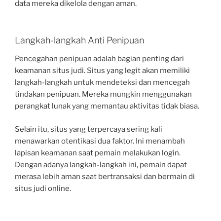
data mereka dikelola dengan aman.
Langkah-langkah Anti Penipuan
Pencegahan penipuan adalah bagian penting dari
keamanan situs judi. Situs yang legit akan memiliki
langkah-langkah untuk mendeteksi dan mencegah
tindakan penipuan. Mereka mungkin menggunakan
perangkat lunak yang memantau aktivitas tidak biasa.
Selain itu, situs yang terpercaya sering kali
menawarkan otentikasi dua faktor. Ini menambah
lapisan keamanan saat pemain melakukan login.
Dengan adanya langkah-langkah ini, pemain dapat
merasa lebih aman saat bertransaksi dan bermain di
situs judi online.