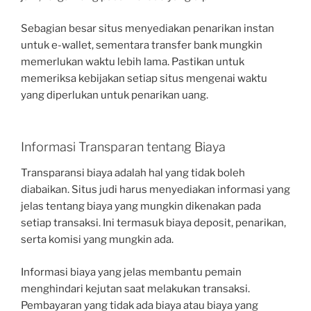
Sebagian besar situs menyediakan penarikan instan
untuk e-wallet, sementara transfer bank mungkin
memerlukan waktu lebih lama. Pastikan untuk
memeriksa kebijakan setiap situs mengenai waktu
yang diperlukan untuk penarikan uang.
Informasi Transparan tentang Biaya
Transparansi biaya adalah hal yang tidak boleh
diabaikan. Situs judi harus menyediakan informasi yang
jelas tentang biaya yang mungkin dikenakan pada
setiap transaksi. Ini termasuk biaya deposit, penarikan,
serta komisi yang mungkin ada.
Informasi biaya yang jelas membantu pemain
menghindari kejutan saat melakukan transaksi.
Pembayaran yang tidak ada biaya atau biaya yang