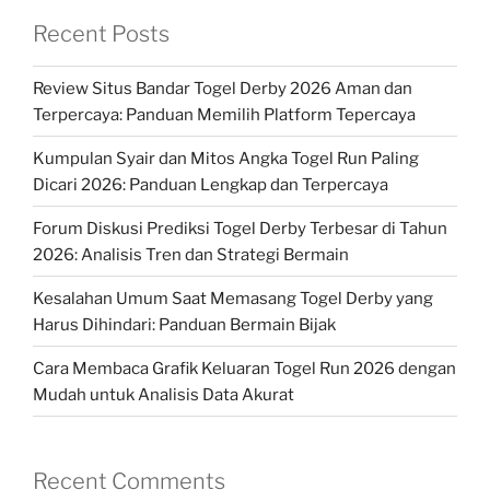
Recent Posts
Review Situs Bandar Togel Derby 2026 Aman dan
Terpercaya: Panduan Memilih Platform Tepercaya
Kumpulan Syair dan Mitos Angka Togel Run Paling
Dicari 2026: Panduan Lengkap dan Terpercaya
Forum Diskusi Prediksi Togel Derby Terbesar di Tahun
2026: Analisis Tren dan Strategi Bermain
Kesalahan Umum Saat Memasang Togel Derby yang
Harus Dihindari: Panduan Bermain Bijak
Cara Membaca Grafik Keluaran Togel Run 2026 dengan
Mudah untuk Analisis Data Akurat
Recent Comments