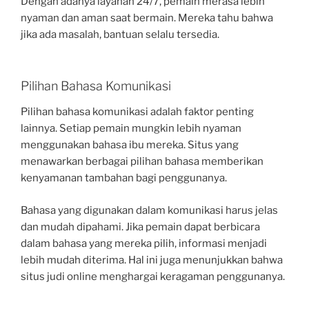
Dengan adanya layanan 24/7, pemain merasa lebih
nyaman dan aman saat bermain. Mereka tahu bahwa
jika ada masalah, bantuan selalu tersedia.
Pilihan Bahasa Komunikasi
Pilihan bahasa komunikasi adalah faktor penting
lainnya. Setiap pemain mungkin lebih nyaman
menggunakan bahasa ibu mereka. Situs yang
menawarkan berbagai pilihan bahasa memberikan
kenyamanan tambahan bagi penggunanya.
Bahasa yang digunakan dalam komunikasi harus jelas
dan mudah dipahami. Jika pemain dapat berbicara
dalam bahasa yang mereka pilih, informasi menjadi
lebih mudah diterima. Hal ini juga menunjukkan bahwa
situs judi online menghargai keragaman penggunanya.