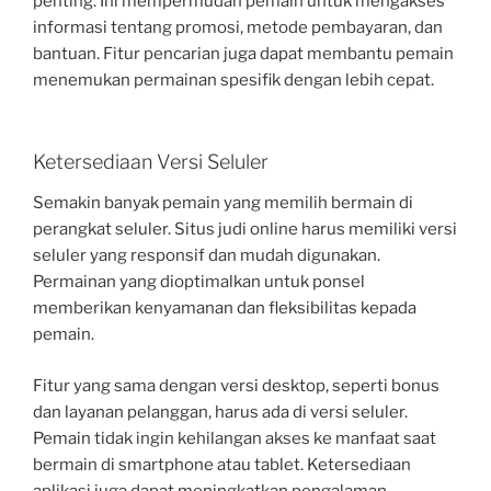
penting. Ini mempermudah pemain untuk mengakses
informasi tentang promosi, metode pembayaran, dan
bantuan. Fitur pencarian juga dapat membantu pemain
menemukan permainan spesifik dengan lebih cepat.
Ketersediaan Versi Seluler
Semakin banyak pemain yang memilih bermain di
perangkat seluler. Situs judi online harus memiliki versi
seluler yang responsif dan mudah digunakan.
Permainan yang dioptimalkan untuk ponsel
memberikan kenyamanan dan fleksibilitas kepada
pemain.
Fitur yang sama dengan versi desktop, seperti bonus
dan layanan pelanggan, harus ada di versi seluler.
Pemain tidak ingin kehilangan akses ke manfaat saat
bermain di smartphone atau tablet. Ketersediaan
aplikasi juga dapat meningkatkan pengalaman