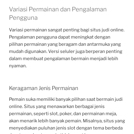
Variasi Permainan dan Pengalaman
Pengguna
Variasi permainan sangat penting bagi situs judi online.
Pengalaman pengguna dapat meningkat dengan
pilihan permainan yang beragam dan antarmuka yang
mudah digunakan. Versi seluler juga berperan penting
dalam membuat pengalaman bermain menjadi lebih
nyaman.
Keragaman Jenis Permainan
Pemain suka memiliki banyak pilihan saat bermain judi
online. Situs yang menawarkan berbagai jenis
permainan, seperti slot, poker, dan permainan meja,
akan menarik lebih banyak pemain. Misalnya, situs yang
menyediakan puluhan jenis slot dengan tema berbeda