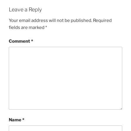
Leave a Reply
Your email address will not be published.
Required
fields are marked
*
Comment
*
Name
*