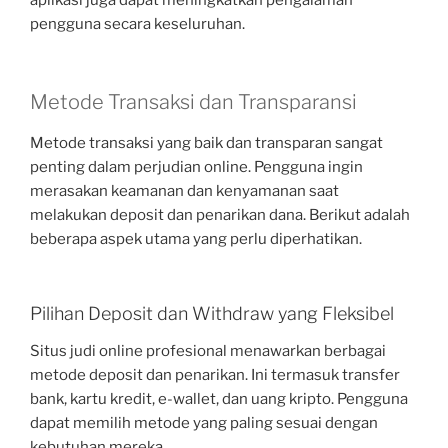
pengguna secara keseluruhan.
Metode Transaksi dan Transparansi
Metode transaksi yang baik dan transparan sangat
penting dalam perjudian online. Pengguna ingin
merasakan keamanan dan kenyamanan saat
melakukan deposit dan penarikan dana. Berikut adalah
beberapa aspek utama yang perlu diperhatikan.
Pilihan Deposit dan Withdraw yang Fleksibel
Situs judi online profesional menawarkan berbagai
metode deposit dan penarikan. Ini termasuk transfer
bank, kartu kredit, e-wallet, dan uang kripto. Pengguna
dapat memilih metode yang paling sesuai dengan
kebutuhan mereka.