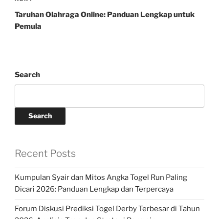
Next
Post
Taruhan Olahraga Online: Panduan Lengkap untuk
Pemula
Search
Search
Recent Posts
Kumpulan Syair dan Mitos Angka Togel Run Paling
Dicari 2026: Panduan Lengkap dan Terpercaya
Forum Diskusi Prediksi Togel Derby Terbesar di Tahun