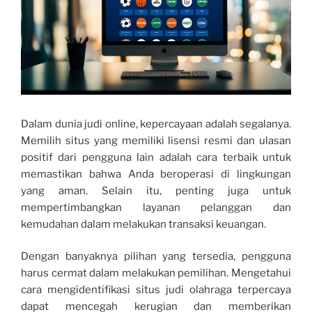
Dalam dunia judi online, kepercayaan adalah segalanya.
Memilih situs yang memiliki lisensi resmi dan ulasan
positif dari pengguna lain adalah cara terbaik untuk
memastikan bahwa Anda beroperasi di lingkungan
yang aman. Selain itu, penting juga untuk
mempertimbangkan layanan pelanggan dan
kemudahan dalam melakukan transaksi keuangan.
Dengan banyaknya pilihan yang tersedia, pengguna
harus cermat dalam melakukan pemilihan. Mengetahui
cara mengidentifikasi situs judi olahraga terpercaya
dapat mencegah kerugian dan memberikan