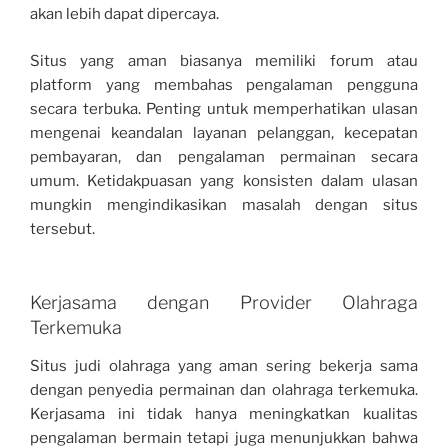
akan lebih dapat dipercaya.
Situs yang aman biasanya memiliki forum atau
platform yang membahas pengalaman pengguna
secara terbuka. Penting untuk memperhatikan ulasan
mengenai keandalan layanan pelanggan, kecepatan
pembayaran, dan pengalaman permainan secara
umum. Ketidakpuasan yang konsisten dalam ulasan
mungkin mengindikasikan masalah dengan situs
tersebut.
Kerjasama dengan Provider Olahraga
Terkemuka
Situs judi olahraga yang aman sering bekerja sama
dengan penyedia permainan dan olahraga terkemuka.
Kerjasama ini tidak hanya meningkatkan kualitas
pengalaman bermain tetapi juga menunjukkan bahwa