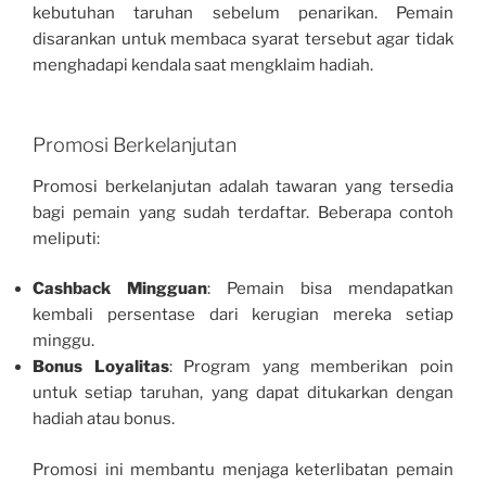
kebutuhan taruhan sebelum penarikan. Pemain
disarankan untuk membaca syarat tersebut agar tidak
menghadapi kendala saat mengklaim hadiah.
Promosi Berkelanjutan
Promosi berkelanjutan adalah tawaran yang tersedia
bagi pemain yang sudah terdaftar. Beberapa contoh
meliputi:
Cashback Mingguan
: Pemain bisa mendapatkan
kembali persentase dari kerugian mereka setiap
minggu.
Bonus Loyalitas
: Program yang memberikan poin
untuk setiap taruhan, yang dapat ditukarkan dengan
hadiah atau bonus.
Promosi ini membantu menjaga keterlibatan pemain