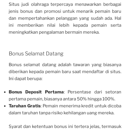
Situs judi olahraga terpercaya menawarkan berbagai
jenis bonus dan promosi untuk menarik pemain baru
dan mempertahankan pelanggan yang sudah ada. Hal
ini memberikan nilai lebih kepada pemain serta
meningkatkan pengalaman bermain mereka.
Bonus Selamat Datang
Bonus selamat datang adalah tawaran yang biasanya
diberikan kepada pemain baru saat mendaftar di situs.
Ini dapat berupa:
Bonus Deposit Pertama
: Persentase dari setoran
pertama pemain, biasanya antara 50% hingga 100%.
Taruhan Gratis
: Pemain menerima kredit untuk dicoba
dalam taruhan tanpa risiko kehilangan uang mereka.
Syarat dan ketentuan bonus ini tertera jelas, termasuk