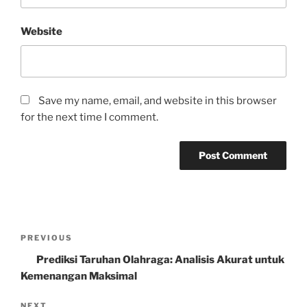
Website
Save my name, email, and website in this browser
for the next time I comment.
Post
Previous
PREVIOUS
navigation
Post
Prediksi Taruhan Olahraga: Analisis Akurat untuk
Kemenangan Maksimal
NEXT