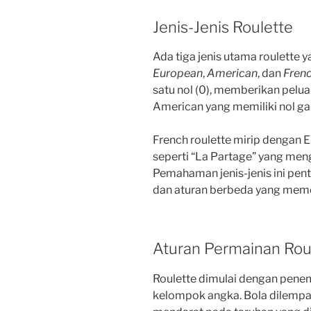
Jenis-Jenis Roulette
Ada tiga jenis utama roulette
European
,
American
, dan
Fren
satu nol (0), memberikan pelu
American yang memiliki nol ga
French roulette mirip dengan 
seperti “La Partage” yang men
Pemahaman jenis-jenis ini pent
dan aturan berbeda yang meme
Aturan Permainan Rou
Roulette dimulai dengan pene
kelompok angka. Bola dilempar