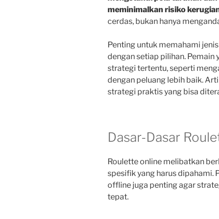
meminimalkan risiko kerugia
cerdas, bukan hanya mengand
Penting untuk memahami jenis 
dengan setiap pilihan. Pemai
strategi tertentu, seperti men
dengan peluang lebih baik. Ar
strategi praktis yang bisa dite
Dasar-Dasar Roulet
Roulette online melibatkan be
spesifik yang harus dipahami. 
offline juga penting agar stra
tepat.