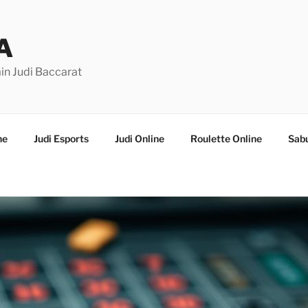
A
n Judi Baccarat
ne
Judi Esports
Judi Online
Roulette Online
Sab