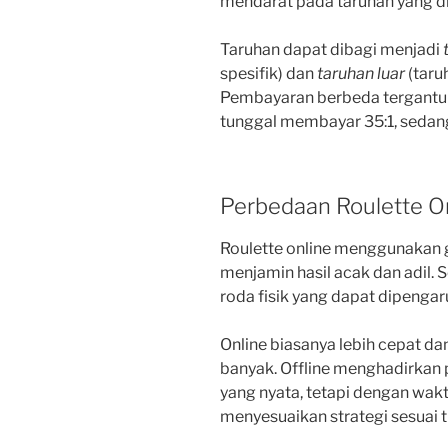
mendarat pada taruhan yang di
Taruhan dapat dibagi menjadi
spesifik) dan
taruhan luar
(taru
Pembayaran berbeda tergantun
tunggal membayar 35:1, sedan
Perbedaan Roulette On
Roulette online menggunakan 
menjamin hasil acak dan adil. 
roda fisik yang dapat dipengar
Online biasanya lebih cepat da
banyak. Offline menghadirkan 
yang nyata, tetapi dengan wakt
menyesuaikan strategi sesuai t