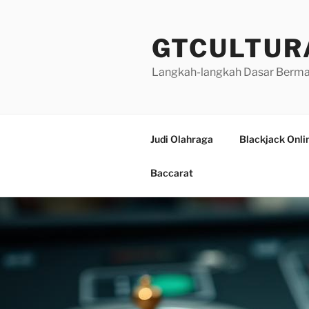
Skip
to
GTCULTUR
content
Langkah-langkah Dasar Bermai
Judi Olahraga
Blackjack Onli
Baccarat