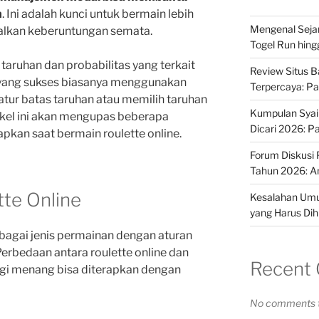
n
. Ini adalah kunci untuk bermain lebih
Mengenal Seja
alkan keberuntungan semata.
Togel Run hing
taruhan dan probabilitas yang terkait
Review Situs 
n yang sukses biasanya menggunakan
Terpercaya: P
gatur batas taruhan atau memilih taruhan
Kumpulan Syair
tikel ini akan mengupas beberapa
Dicari 2026: 
rapkan saat bermain roulette online.
Forum Diskusi P
Tahun 2026: An
te Online
Kesalahan Um
yang Harus Dih
rbagai jenis permainan dengan aturan
Perbedaan antara roulette online dan
Recent
tegi menang bisa diterapkan dengan
No comments t