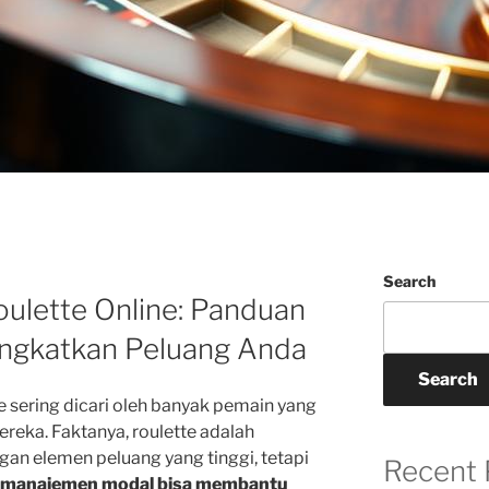
Search
oulette Online: Panduan
ingkatkan Peluang Anda
Search
e sering dicari oleh banyak pemain yang
reka. Faktanya, roulette adalah
n elemen peluang yang tinggi, tetapi
Recent 
n manajemen modal bisa membantu